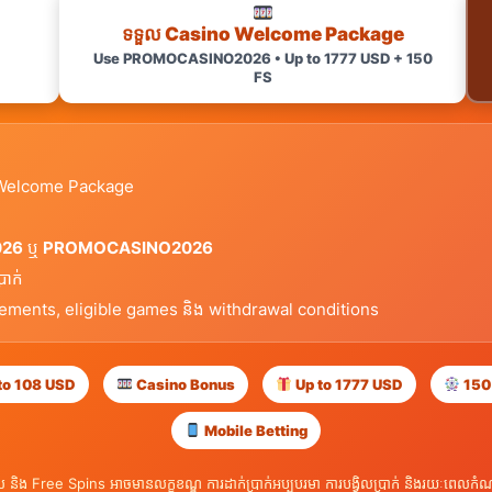
ទទួល Casino Welcome Package
Use PROMOCASINO2026 • Up to 1777 USD + 150
FS
o Welcome Package
026
ឬ
PROMOCASINO2026
រាក់
ments, eligible games និង withdrawal conditions
to 108 USD
Casino Bonus
Up to 1777 USD
150 
Mobile Betting
ូណឹស និង Free Spins អាចមានលក្ខខណ្ឌ ការដាក់ប្រាក់អប្បបរមា ការបង្វិលប្រាក់ និងរយៈ