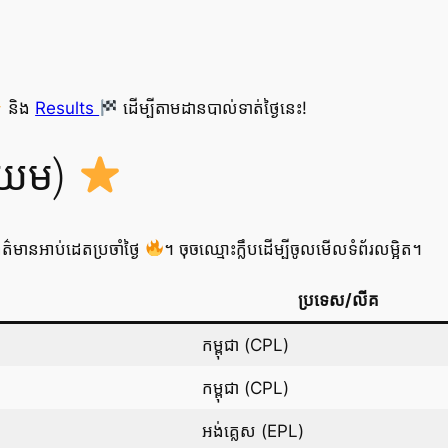
និង
Results
ដើម្បីតាមដានបាល់ទាត់ថ្ងៃនេះ!
និយម)
័ត៌មានអាប់ដេតប្រចាំថ្ងៃ
។ ចុចឈ្មោះក្លឹបដើម្បីចូលមើលទំព័រលម្អិត។
ប្រទេស/លីគ
កម្ពុជា (CPL)
កម្ពុជា (CPL)
អង់គ្លេស (EPL)