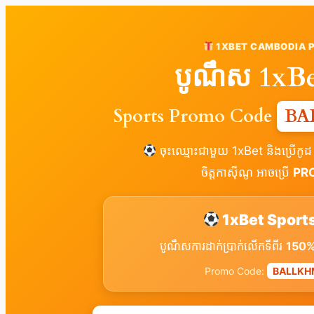
Skip
to
1XBET CAMBODIA P
content
បូណឹស 1xBet
Sports Promo Code
BA
ចុះឈ្មោះជាមួយ 1xBet និងប្រើកូ
ចិត្តកាស៊ីណូ អាចប្រើ
PR
1xBet Sport
បូណឹសការដាក់ប្រាក់លើកទីពីរ
150
Promo Code:
BALLKH