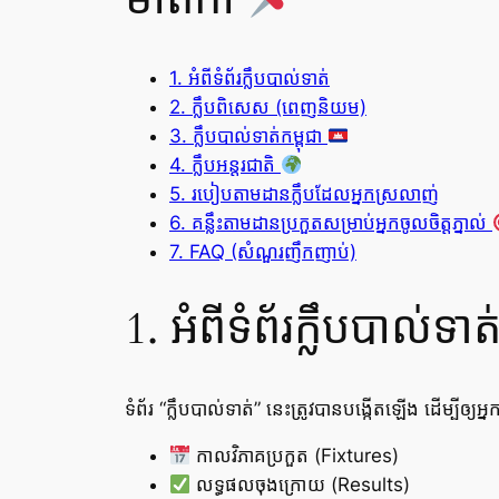
1. អំពីទំព័រក្លឹបបាល់ទាត់
2. ក្លឹបពិសេស (ពេញនិយម)
3. ក្លឹបបាល់ទាត់កម្ពុជា
4. ក្លឹបអន្តរជាតិ
5. របៀបតាមដានក្លឹបដែលអ្នកស្រលាញ់
6. គន្លឹះតាមដានប្រកួតសម្រាប់អ្នកចូលចិត្តភ្នាល់
7. FAQ (សំណួរញឹកញាប់)
1. អំពីទំព័រក្លឹបបាល់ទាត
ទំព័រ “ក្លឹបបាល់ទាត់” នេះត្រូវបានបង្កើតឡើង ដើម្បីឲ្យអ្ន
កាលវិភាគប្រកួត (Fixtures)
លទ្ធផលចុងក្រោយ (Results)