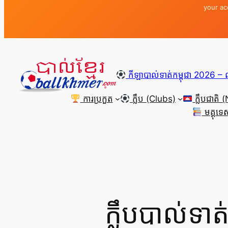
your ac
កីឡាបាល់ទាត់កម្ពុជា 2026 – ល
ការប្រកួត
ក្លឹប (Clubs)
ក្លឹបជាតិ
មគ្គុទ
ក្លឹបបាល់ទា