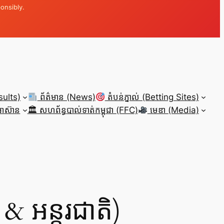
onsibly.
ults)
ព័ត៌មាន (News)
តំបន់ភ្នាល់ (Betting Sites)
អាស៊ាន
🏛 សហព័ន្ធបាល់ទាត់កម្ពុជា (FFC)
មេឌា (Media)
 & អន្តរជាតិ)