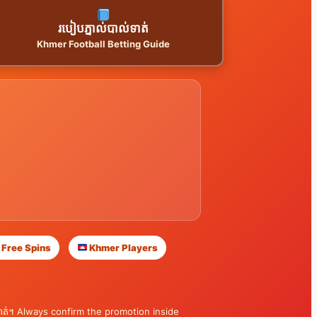
របៀបភ្នាល់បាល់ទាត់
Khmer Football Betting Guide
Free Spins
Khmer Players
ពេលកំណត់។ Always confirm the promotion inside