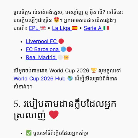
ចូលចិត្តបាល់ទាត់អង់គ្លេស, អេស្ប៉ាញ ឬ អ៊ីតាលី? នៅទីនេះ
មានក្លឹបល្បីៗជាច្រើន
។ អ្នកអាចតាមដានលីគផ្សេងៗ
បានពី៖
EPL
•
La Liga
•
Serie A
Liverpool FC
FC Barcelona
Real Madrid
បើអ្នកចង់តាមដាន World Cup 2026
សូមចូលទៅ
World Cup 2026 Hub
ដើម្បីមើលគ្រប់ព័ត៌មាន
សំខាន់ៗ។
5. របៀបតាមដានក្លឹបដែលអ្នក
ស្រលាញ់
ចូលទៅទំព័រក្លឹបដែលអ្នកគាំទ្រ