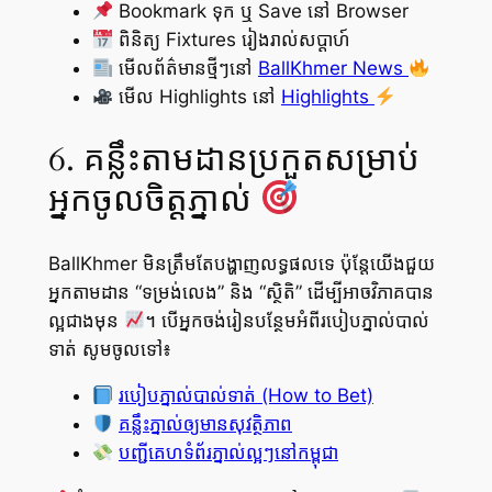
Bookmark ទុក ឬ Save នៅ Browser
ពិនិត្យ Fixtures រៀងរាល់សប្ដាហ៍
មើលព័ត៌មានថ្មីៗនៅ
BallKhmer News
មើល Highlights នៅ
Highlights
6. គន្លឹះតាមដានប្រកួតសម្រាប់
អ្នកចូលចិត្តភ្នាល់
BallKhmer មិនត្រឹមតែបង្ហាញលទ្ធផលទេ ប៉ុន្តែយើងជួយ
អ្នកតាមដាន “ទម្រង់លេង” និង “ស្ថិតិ” ដើម្បីអាចវិភាគបាន
ល្អជាងមុន
។ បើអ្នកចង់រៀនបន្ថែមអំពីរបៀបភ្នាល់បាល់
ទាត់ សូមចូលទៅ៖
របៀបភ្នាល់បាល់ទាត់ (How to Bet)
គន្លឹះភ្នាល់ឲ្យមានសុវត្ថិភាព
បញ្ជីគេហទំព័រភ្នាល់ល្អៗនៅកម្ពុជា