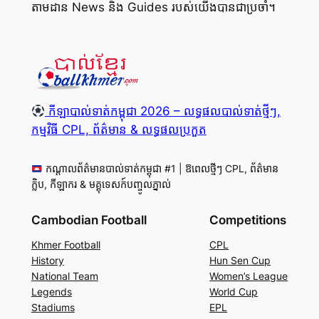
តាមដាន News និង Guides របស់យើងបានជាប្រចាំ។
កីឡាបាល់ទាត់កម្ពុជា 2026 – លទ្ធផលបាល់ទាត់ថ្មីៗ,
កម្មវិធី CPL, ព័ត៌មាន & លទ្ធផលប្រកួត
កណ្តាលព័ត៌មានបាល់ទាត់កម្ពុជា #1 | ឱពេលថ្មីៗ CPL, ព័ត៌មាន
ក្លិប, កីឡាករ & មគ្គុទេសក៍បញ្ចូលភ្នាល់
Cambodian Football
Competitions
Khmer Football
CPL
History
Hun Sen Cup
National Team
Women’s League
Legends
World Cup
Stadiums
EPL