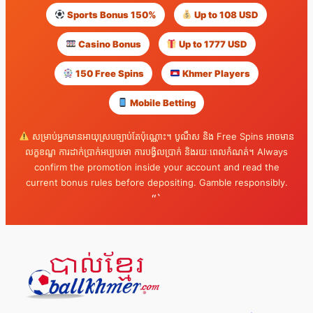
Sports Bonus 150%
Up to 108 USD
Casino Bonus
Up to 1777 USD
150 Free Spins
Khmer Players
Mobile Betting
សម្រាប់អ្នកមានអាយុស្របច្បាប់តែប៉ុណ្ណោះ។ បូណឹស និង Free Spins អាចមាន
លក្ខខណ្ឌ ការដាក់ប្រាក់អប្បបរមា ការបង្វិលប្រាក់ និងរយៈពេលកំណត់។ Always
confirm the promotion inside your account and read the
current bonus rules before depositing. Gamble responsibly.
“`