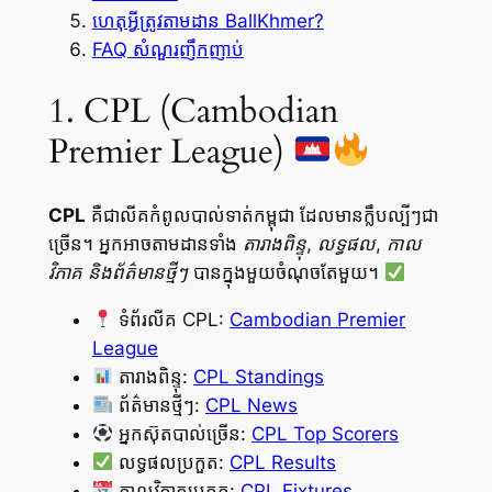
ហេតុអ្វីត្រូវតាមដាន BallKhmer?
FAQ សំណួរញឹកញាប់
1. CPL (Cambodian
Premier League)
CPL
គឺជាលីគកំពូលបាល់ទាត់កម្ពុជា ដែលមានក្លឹបល្បីៗជា
ច្រើន។ អ្នកអាចតាមដានទាំង
តារាងពិន្ទុ, លទ្ធផល, កាល
វិភាគ និងព័ត៌មានថ្មីៗ
បានក្នុងមួយចំណុចតែមួយ។
ទំព័រលីគ CPL:
Cambodian Premier
League
តារាងពិន្ទុ:
CPL Standings
ព័ត៌មានថ្មីៗ:
CPL News
អ្នកស៊ុតបាល់ច្រើន:
CPL Top Scorers
លទ្ធផលប្រកួត:
CPL Results
កាលវិភាគប្រកួត:
CPL Fixtures