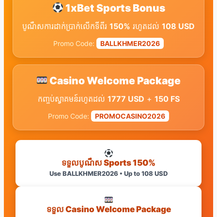
1xBet Sports Bonus
បូណឹសការដាក់ប្រាក់លើកទីពីរ
150%
រហូតដល់
108 USD
Promo Code:
BALLKHMER2026
Casino Welcome Package
កញ្ចប់ស្វាគមន៍រហូតដល់
1777 USD
+
150 FS
Promo Code:
PROMOCASINO2026
ទទួលបូណឹស Sports 150%
Use BALLKHMER2026 • Up to 108 USD
ទទួល Casino Welcome Package