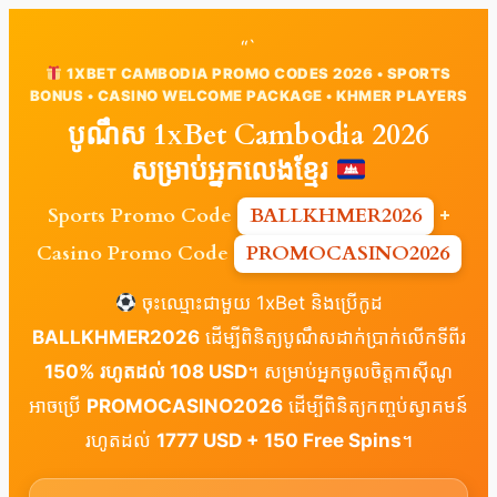
Skip
“`
to
1XBET CAMBODIA PROMO CODES 2026 • SPORTS
content
BONUS • CASINO WELCOME PACKAGE • KHMER PLAYERS
បូណឹស 1xBet Cambodia 2026
សម្រាប់អ្នកលេងខ្មែរ
Sports Promo Code
BALLKHMER2026
+
Casino Promo Code
PROMOCASINO2026
ចុះឈ្មោះជាមួយ 1xBet និងប្រើកូដ
BALLKHMER2026
ដើម្បីពិនិត្យបូណឹសដាក់ប្រាក់លើកទីពីរ
150% រហូតដល់ 108 USD
។ សម្រាប់អ្នកចូលចិត្តកាស៊ីណូ
អាចប្រើ
PROMOCASINO2026
ដើម្បីពិនិត្យកញ្ចប់ស្វាគមន៍
រហូតដល់
1777 USD + 150 Free Spins
។