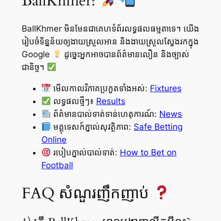
BallKhmer?
BallKhmer មិនមែនជាគេហទំព័រលទ្ធផលធម្មតាទេ។ យើង
រៀបចំទិន្នន័យឲ្យងាយស្រួលអាន និងងាយស្រួលស្វែងរកក្នុង
Google
ដូច្នេះអ្នកអាចបានព័ត៌មានលឿន និងច្បាស់
ជានិច្ច។
មើលកាលវិភាគប្រកួតទាំងអស់:
Fixtures
លទ្ធផលថ្មីៗ៖
Results
ព័ត៌មានបាល់ទាត់ទាន់ហេតុការណ៍:
News
មគ្គុទេសក៍ភ្នាល់សុវត្ថិភាព:
Safe Betting
Online
របៀបភ្នាល់បាល់ទាត់:
How to Bet on
Football
FAQ សំណួរញឹកញាប់