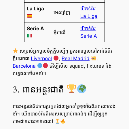
La Liga
បើកទំព័រ
អេស្ប៉ាញ
La Liga
Serie A
បើកទំព័រ
អ៊ីតាលី
Serie A
សម្រាប់អ្នកចូលចិត្តក្លឹបល្បីៗ អ្នកអាចចូលទៅកាន់ទំព័រ
ក្លឹបដូចជា
Liverpool
,
Real Madrid
,
Barcelona
ដើម្បីមើល squad, fixtures និង
លទ្ធផលទាំងអស់។
3. ពានអន្តរជាតិ
ពានអន្តរជាតិជាការប្រកួតដែលអ្នកគាំទ្រទូទាំងពិភពលោករង់
ចាំ។ យើងមានទំព័រពិសេសសម្រាប់ពានធំៗ ដើម្បីឲ្យអ្នក
តាមដានបានទាន់ពេល!