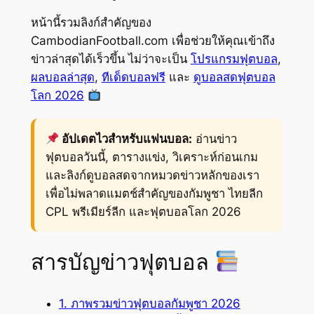
หน้านี้รวมลิงก์สำคัญของ
CambodianFootball.com เพื่อช่วยให้คุณเข้าถึง
ข่าวล่าสุดได้เร็วขึ้น ไม่ว่าจะเป็น
โปรแกรมฟุตบอล
,
ผลบอลล่าสุด
,
ทีเด็ดบอลฟรี
และ
ดูบอลสดฟุตบอล
โลก 2026
อัปเดตไวสำหรับแฟนบอล:
อ่านข่าว
ฟุตบอลวันนี้, ตารางแข่ง, วิเคราะห์ก่อนเกม
และลิงก์ดูบอลสดจากหมวดข่าวหลักของเรา
เพื่อไม่พลาดแมตช์สำคัญของกัมพูชา ไทยลีก
CPL พรีเมียร์ลีก และฟุตบอลโลก 2026
สารบัญข่าวฟุตบอล
1. ภาพรวมข่าวฟุตบอลกัมพูชา 2026