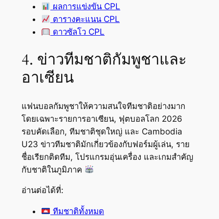
ผลการแข่งขัน CPL
ตารางคะแนน CPL
ดาวซัลโว CPL
4. ข่าวทีมชาติกัมพูชาและ
อาเซียน
แฟนบอลกัมพูชาให้ความสนใจทีมชาติอย่างมาก
โดยเฉพาะรายการอาเซียน, ฟุตบอลโลก 2026
รอบคัดเลือก, ทีมชาติชุดใหญ่ และ Cambodia
U23 ข่าวทีมชาติมักเกี่ยวข้องกับฟอร์มผู้เล่น, ราย
ชื่อเรียกติดทีม, โปรแกรมอุ่นเครื่อง และเกมสำคัญ
กับชาติในภูมิภาค
อ่านต่อได้ที่:
ทีมชาติทั้งหมด