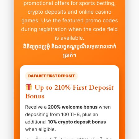
promotional offers for sports betting,
crypto deposits and online casino
games. Use the featured promo codes
during registration when the code field
is available.
ពិនិត្យកូដប្រូម៉ូ និងលក្ខខណ្ឌបូណឹសមុនពេលដាក់
ប្រាក់។
DAFABET FIRST DEPOSIT
Up to 210% First Deposit
Bonus
Receive a
200% welcome bonus
when
depositing from 100 THB, plus an
additional
10% crypto deposit bonus
when eligible.