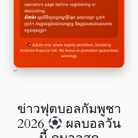
operator’s page before registering or
depositing.
សំខាន់៖
សូមពិនិត្យលក្ខខណ្ឌថ្មីបំផុត មុនចុះឈ្មោះ ឬដាក់
ប្រាក់។ ការភ្នាល់គួរតែជាការកម្សាន្ត និងត្រូវលេងដោយមានការ
ទទួលខុសត្រូវ។
Adults only where legally permitted. Gambling
involves financial risk. No bonus or promotion guarantees
winnings.
“`
ข่าวฟุตบอลกัมพูชา
2026
ผลบอลวัน