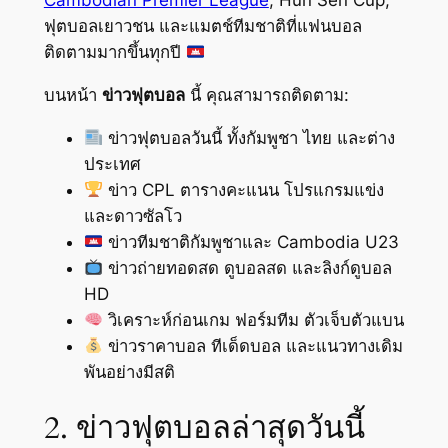
Cambodian Premier League
, Hun Sen Cup,
ฟุตบอลเยาวชน และแมตช์ทีมชาติที่แฟนบอล
ติดตามมากขึ้นทุกปี
บนหน้า
ข่าวฟุตบอล
นี้ คุณสามารถติดตาม:
ข่าวฟุตบอลวันนี้ ทั้งกัมพูชา ไทย และต่าง
ประเทศ
ข่าว CPL ตารางคะแนน โปรแกรมแข่ง
และดาวซัลโว
ข่าวทีมชาติกัมพูชาและ Cambodia U23
ข่าวถ่ายทอดสด ดูบอลสด และลิงก์ดูบอล
HD
วิเคราะห์ก่อนเกม ฟอร์มทีม ตัวเจ็บตัวแบน
ข่าวราคาบอล ทีเด็ดบอล และแนวทางเดิม
พันอย่างมีสติ
2. ข่าวฟุตบอลล่าสุดวันนี้