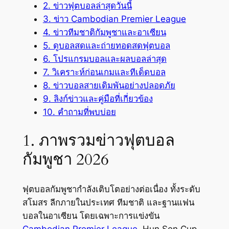
2. ข่าวฟุตบอลล่าสุดวันนี้
3. ข่าว Cambodian Premier League
4. ข่าวทีมชาติกัมพูชาและอาเซียน
5. ดูบอลสดและถ่ายทอดสดฟุตบอล
6. โปรแกรมบอลและผลบอลล่าสุด
7. วิเคราะห์ก่อนเกมและทีเด็ดบอล
8. ข่าวบอลสายเดิมพันอย่างปลอดภัย
9. ลิงก์ข่าวและคู่มือที่เกี่ยวข้อง
10. คำถามที่พบบ่อย
1. ภาพรวมข่าวฟุตบอล
กัมพูชา 2026
ฟุตบอลกัมพูชากำลังเติบโตอย่างต่อเนื่อง ทั้งระดับ
สโมสร ลีกภายในประเทศ ทีมชาติ และฐานแฟน
บอลในอาเซียน โดยเฉพาะการแข่งขัน