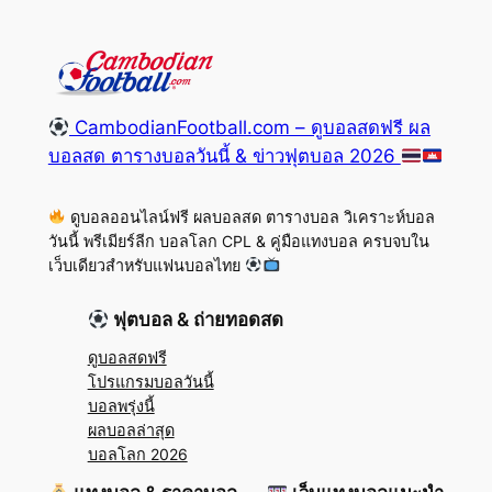
CambodianFootball.com – ดูบอลสดฟรี ผล
บอลสด ตารางบอลวันนี้ & ข่าวฟุตบอล 2026
ดูบอลออนไลน์ฟรี ผลบอลสด ตารางบอล วิเคราะห์บอล
วันนี้ พรีเมียร์ลีก บอลโลก CPL & คู่มือแทงบอล ครบจบใน
เว็บเดียวสำหรับแฟนบอลไทย
ฟุตบอล & ถ่ายทอดสด
ดูบอลสดฟรี
โปรแกรมบอลวันนี้
บอลพรุ่งนี้
ผลบอลล่าสุด
บอลโลก 2026