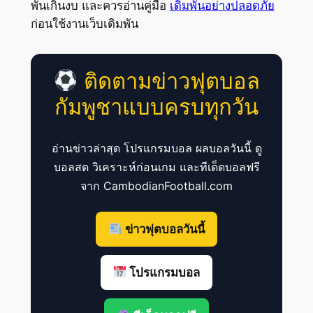
พันเกินงบ และควรอ่านคู่มือ
เดิมพันอย่างปลอดภัย
ก่อนใช้งานเว็บเดิมพัน
ติดตามข่าวฟุตบอล
กัมพูชาแบบครบทุกวัน
อ่านข่าวล่าสุด โปรแกรมบอล ผลบอลวันนี้ ดู
บอลสด วิเคราะห์ก่อนเกม และทีเด็ดบอลฟรี
จาก CambodianFootball.com
ข่าวฟุตบอลวันนี้
โปรแกรมบอล