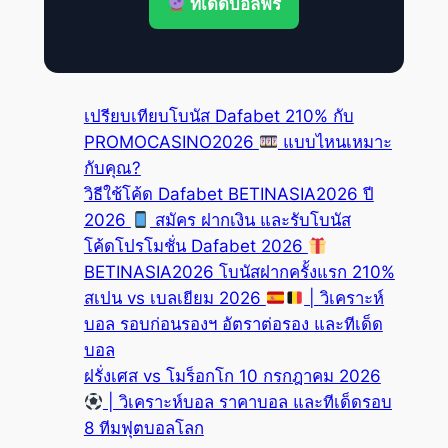
ทีเด็ดบอลฟรี
เปรียบเทียบโบนัส Dafabet 210% กับ
PROMOCASINO2026
แบบไหนเหมาะ
กับคุณ?
วิธีใช้โค้ด Dafabet BETINASIA2026 ปี
2026
สมัคร ฝากเงิน และรับโบนัส
โค้ดโปรโมชั่น Dafabet 2026
BETINASIA2026 โบนัสฝากครั้งแรก 210%
สเปน vs เบลเยียม 2026
| วิเคราะห์
บอล รอบก่อนรองฯ อัตราต่อรอง และทีเด็ด
บอล
ฝรั่งเศส vs โมร็อกโก 10 กรกฎาคม 2026
| วิเคราะห์บอล ราคาบอล และทีเด็ดรอบ
8 ทีมฟุตบอลโลก