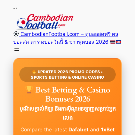
ข้าม
“`
ไป
ยัง
เนื้อหา
CambodianFootball.com – ดูบอลสดฟรี ผล
บอลสด ตารางบอลวันนี้ & ข่าวฟุตบอล 2026
UPDATED 2026 PROMO CODES •
SPORTS BETTING & ONLINE CASINO
Best Betting & Casino
Bonuses 2026
បូណឹសភ្នាល់កីឡា និងកាស៊ីណូអនឡាញសម្រាប់អ្នក
លេង
Compare the latest
Dafabet
and
1xBet