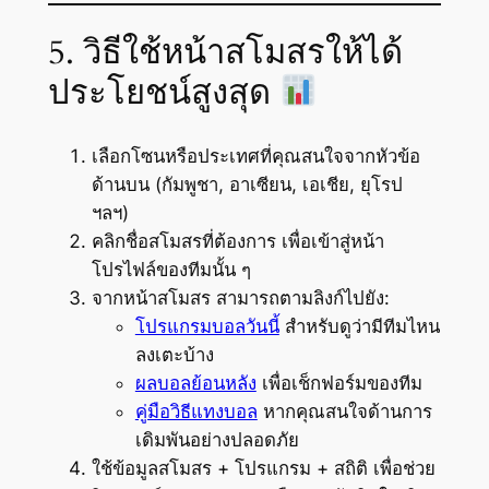
5. วิธีใช้หน้าสโมสรให้ได้
ประโยชน์สูงสุด
เลือกโซนหรือประเทศที่คุณสนใจจากหัวข้อ
ด้านบน (กัมพูชา, อาเซียน, เอเชีย, ยุโรป
ฯลฯ)
คลิกชื่อสโมสรที่ต้องการ เพื่อเข้าสู่หน้า
โปรไฟล์ของทีมนั้น ๆ
จากหน้าสโมสร สามารถตามลิงก์ไปยัง:
โปรแกรมบอลวันนี้
สำหรับดูว่ามีทีมไหน
ลงเตะบ้าง
ผลบอลย้อนหลัง
เพื่อเช็กฟอร์มของทีม
คู่มือวิธีแทงบอล
หากคุณสนใจด้านการ
เดิมพันอย่างปลอดภัย
ใช้ข้อมูลสโมสร + โปรแกรม + สถิติ เพื่อช่วย