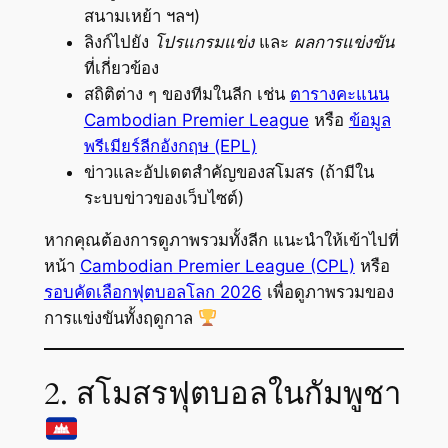
สนามเหย้า ฯลฯ)
ลิงก์ไปยัง
โปรแกรมแข่ง
และ
ผลการแข่งขัน
ที่เกี่ยวข้อง
สถิติต่าง ๆ ของทีมในลีก เช่น
ตารางคะแนน
Cambodian Premier League
หรือ
ข้อมูล
พรีเมียร์ลีกอังกฤษ (EPL)
ข่าวและอัปเดตสำคัญของสโมสร (ถ้ามีใน
ระบบข่าวของเว็บไซต์)
หากคุณต้องการดูภาพรวมทั้งลีก แนะนำให้เข้าไปที่
หน้า
Cambodian Premier League (CPL)
หรือ
รอบคัดเลือกฟุตบอลโลก 2026
เพื่อดูภาพรวมของ
การแข่งขันทั้งฤดูกาล
2. สโมสรฟุตบอลในกัมพูชา