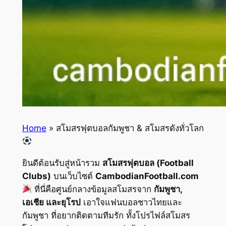
Home
»
สโมสรฟุตบอลกัมพูชา & สโมสรดังทั่วโลก
ยินดีต้อนรับสู่หน้ารวม
สโมสรฟุตบอล (Football
Clubs)
บนเว็บไซต์
CambodianFootball.com
ที่นี่คือศูนย์กลางข้อมูลสโมสรจาก
กัมพูชา,
เอเชีย และยุโรป
เอาใจแฟนบอลชาวไทยและ
กัมพูชา ที่อยากติดตามทีมรัก ทั้งโปรไฟล์สโมสร