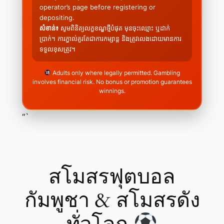
operator’s page before registering or
depositing.
សំខាន់៖
សូមពិនិត្យលក្ខខណ្ឌថ្មីបំផុត មុនចុះឈ្មោះ ឬដាក់
ប្រាក់។ ការភ្នាល់គួរតែជាការកម្សាន្ត និងត្រូវលេងដោយមានការ
ទទួលខុសត្រូវ។
Adults only where legally permitted. Gambling
involves financial risk. No bonus or promotion guarantees
winnings.
“`
สโมสรฟุตบอล
กัมพูชา & สโมสรดัง