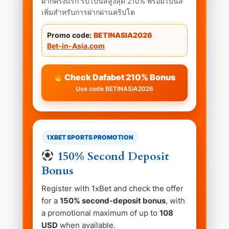
ฝากครั้งแรก รับโบนัสสูงสุด 210% พร้อมโบนัส
เพิ่มสำหรับการฝากผ่านคริปโต
Promo code:
BETINASIA2026
Bet-in-Asia.com
Check Dafabet 210% Bonus
Use code BETINASIA2026
1XBET SPORTS PROMOTION
150% Second Deposit
Bonus
Register with 1xBet and check the offer
for a
150% second-deposit bonus
, with
a promotional maximum of up to
108
USD
when available.