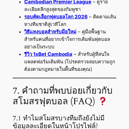
Cambodian Premier League
– ดูราย
ละเอียดลีกสูงสุดของกัมพูชา
รอบคัดเลือกฟุตบอลโลก 2026
– ติดตามเส้น
ทางทีมชาติสู่เวทีโลก
วิธีแทงบอลสำหรับมือใหม่
– คู่มือพื้นฐาน
สำหรับคนที่อยากเข้าใจการเดิมพันฟุตบอล
อย่างเป็นระบบ
รีวิว 1xBet Cambodia
– สำหรับผู้ที่สนใจ
แพลตฟอร์มเดิมพัน (โปรดตรวจสอบความถูก
ต้องตามกฎหมายในพื้นที่ของคุณ)
7. คำถามที่พบบ่อยเกี่ยวกับ
สโมสรฟุตบอล (FAQ)
7.1 ทำไมสโมสรบางทีมถึงยังไม่มี
ข้อมูลละเอียดในหน้าโปรไฟล์?