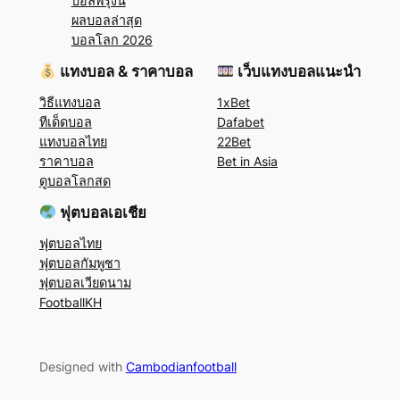
บอลพรุ่งนี้
ผลบอลล่าสุด
บอลโลก 2026
แทงบอล & ราคาบอล
เว็บแทงบอลแนะนำ
วิธีแทงบอล
1xBet
ทีเด็ดบอล
Dafabet
แทงบอลไทย
22Bet
ราคาบอล
Bet in Asia
ดูบอลโลกสด
ฟุตบอลเอเชีย
ฟุตบอลไทย
ฟุตบอลกัมพูชา
ฟุตบอลเวียดนาม
FootballKH
Designed with
Cambodianfootball