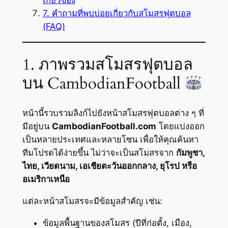
7. คำถามที่พบบ่อยเกี่ยวกับสโมสรฟุตบอล
(FAQ)
1. ภาพรวมสโมสรฟุตบอล
บน CambodianFootball
หน้านี้รวบรวมลิงก์ไปยังหน้าสโมสรฟุตบอลต่าง ๆ ที่
มีอยู่บน
CambodianFootball.com
โดยแบ่งออก
เป็นหลายประเทศและหลายโซน เพื่อให้คุณค้นหา
ทีมโปรดได้ง่ายขึ้น ไม่ว่าจะเป็นสโมสรจาก
กัมพูชา,
ไทย, เวียดนาม, เอเชียตะวันออกกลาง, ยุโรป หรือ
อเมริกาเหนือ
แต่ละหน้าสโมสรจะมีข้อมูลสำคัญ เช่น:
ข้อมูลพื้นฐานของสโมสร (ปีที่ก่อตั้ง, เมือง,