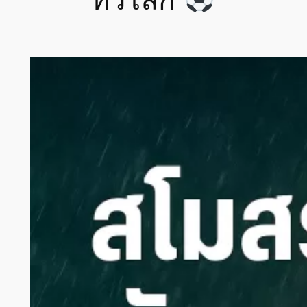
ทั่วโลก