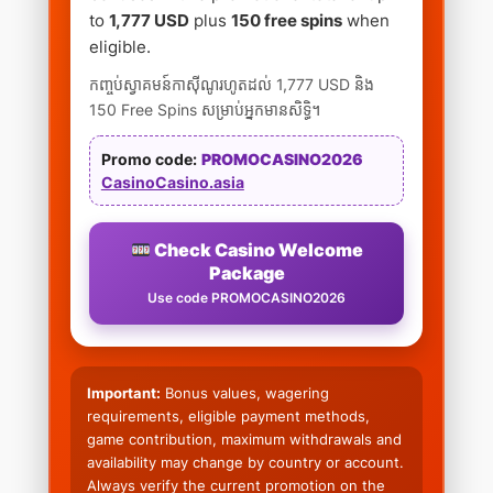
to
1,777 USD
plus
150 free spins
when
eligible.
កញ្ចប់ស្វាគមន៍កាស៊ីណូរហូតដល់ 1,777 USD និង
150 Free Spins សម្រាប់អ្នកមានសិទ្ធិ។
Promo code:
PROMOCASINO2026
CasinoCasino.asia
Check Casino Welcome
Package
Use code PROMOCASINO2026
Important:
Bonus values, wagering
requirements, eligible payment methods,
game contribution, maximum withdrawals and
availability may change by country or account.
Always verify the current promotion on the