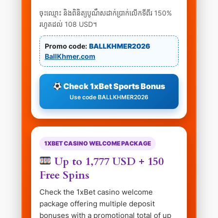
ចុះឈ្មោះ និងពិនិត្យបូណឹសដាក់ប្រាក់លើកទីពីរ 150%
រហូតដល់ 108 USD។
Promo code:
BALLKHMER2026
BallKhmer.com
Check 1xBet Sports Bonus
Use code BALLKHMER2026
1XBET CASINO WELCOME PACKAGE
Up to 1,777 USD + 150
Free Spins
Check the 1xBet casino welcome
package offering multiple deposit
bonuses with a promotional total of up