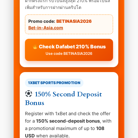
ฝากครั้งแรก รับโบนัสสูงสุด 210% พร้อมโบนัส
เพิ่มสำหรับการฝากผ่านคริปโต
Promo code:
BETINASIA2026
Bet-in-Asia.com
Check Dafabet 210% Bonus
Use code BETINASIA2026
1XBET SPORTS PROMOTION
150% Second Deposit
Bonus
Register with 1xBet and check the offer
for a
150% second-deposit bonus
, with
a promotional maximum of up to
108
USD
when available.