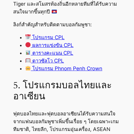
Tiger และสโมสรท้องถิ่นอีกหลายทีมที่ได้รับความ
สนใจมากขึ้นทุกปี
ลิงก์สำคัญสำหรับติดตามบอลกัมพูชา:
โปรแกรม CPL
ผลการแข่งขัน CPL
ตารางคะแนน CPL
ดาวซัลโว CPL
โปรแกรม Phnom Penh Crown
5. โปรแกรมบอลไทยและ
อาเซียน
ฟุตบอลไทยและฟุตบอลอาเซียนได้รับความสนใจ
จากแฟนบอลกัมพูชาเพิ่มขึ้นเรื่อย ๆ โดยเฉพาะเกม
ทีมชาติ, ไทยลีก, โปรแกรมอุ่นเครื่อง, ASEAN