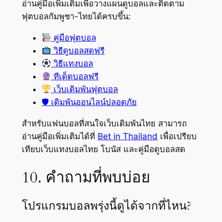
อ่านคู่มือเพิ่มเติมเพื่อวางแผนดูบอลและติดตาม
ฟุตบอลกัมพูชา-ไทยได้ครบขึ้น:
คู่มือฟุตบอล
วิธีดูบอลสดฟรี
วิธีแทงบอล
ทีเด็ดบอลฟรี
เว็บเดิมพันฟุตบอล
🛡 เดิมพันออนไลน์ปลอดภัย
สำหรับแฟนบอลที่สนใจเว็บเดิมพันไทย สามารถ
อ่านคู่มือเพิ่มเติมได้ที่
Bet in Thailand
เพื่อเปรียบ
เทียบเว็บแทงบอลไทย โบนัส และคู่มือดูบอลสด
10. คำถามที่พบบ่อย
โปรแกรมบอลพรุ่งนี้ดูได้จากที่ไหน?