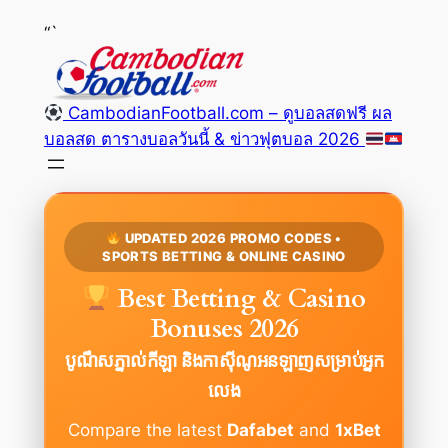
ข้าม
“`
ไป
ยัง
เนื้อหา
CambodianFootball.com – ดูบอลสดฟรี ผล
บอลสด ตารางบอลวันนี้ & ข่าวฟุตบอล 2026
UPDATED 2026 PROMO CODES •
SPORTS BETTING & ONLINE CASINO
Best Betting & Casino
Bonuses 2026
បូណឹសភ្នាល់កីឡា និងកាស៊ីណូអនឡាញសម្រាប់អ្នក
លេង
Compare the latest
Dafabet
and
1xBet