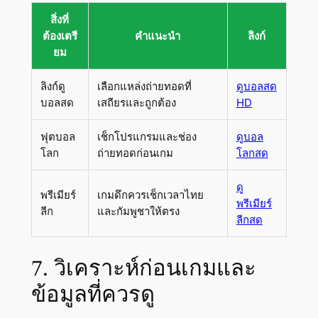
สิ่งที่
ต้องเตรี
คำแนะนำ
ลิงก์
ยม
ลิงก์ดู
เลือกแหล่งถ่ายทอดที่
ดูบอลสด
บอลสด
เสถียรและถูกต้อง
HD
ฟุตบอล
เช็กโปรแกรมและช่อง
ดูบอล
โลก
ถ่ายทอดก่อนเกม
โลกสด
ดู
พรีเมียร์
เกมดึกควรเช็กเวลาไทย
พรีเมียร์
ลีก
และกัมพูชาให้ตรง
ลีกสด
7. วิเคราะห์ก่อนเกมและ
ข้อมูลที่ควรดู