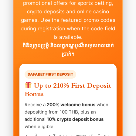
promotional offers for sports betting,
crypto deposits and online casino
games. Use the featured promo codes
during registration when the code field
is available.
ពិនិត្យកូដប្រូម៉ូ និងលក្ខខណ្ឌបូណឹសមុនពេលដាក់
ប្រាក់។
DAFABET FIRST DEPOSIT
Up to 210% First Deposit
Bonus
Receive a
200% welcome bonus
when
depositing from 100 THB, plus an
additional
10% crypto deposit bonus
when eligible.