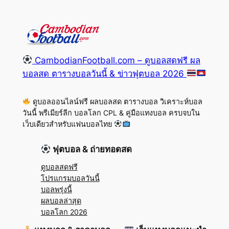
CambodianFootball.com – ดูบอลสดฟรี ผล
บอลสด ตารางบอลวันนี้ & ข่าวฟุตบอล 2026
ดูบอลออนไลน์ฟรี ผลบอลสด ตารางบอล วิเคราะห์บอล
วันนี้ พรีเมียร์ลีก บอลโลก CPL & คู่มือแทงบอล ครบจบใน
เว็บเดียวสำหรับแฟนบอลไทย
ฟุตบอล & ถ่ายทอดสด
ดูบอลสดฟรี
โปรแกรมบอลวันนี้
บอลพรุ่งนี้
ผลบอลล่าสุด
บอลโลก 2026