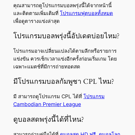
คุณสามารถดูโปรแกรมบอลพรุ่งนี้ได้จากหน้านี้
และติดตามเพิ่มเติมที่
โปรแกรมฟุตบอลทั้งหมด
เพื่อดูตารางแข่งล่าสุด
โปรแกรมบอลพรุ่งนี้อัปเดตบ่อยไหม?
โปรแกรมอาจเปลี่ยนแปลงได้ตามลีกหรือรายการ
แข่งขัน ควรเช็กเวลาแข่งอีกครั้งก่อนเริ่มเกม โดย
เฉพาะแมตช์ที่มีการถ่ายทอดสด
มีโปรแกรมบอลกัมพูชา CPL ไหม?
มี สามารถดูโปรแกรม CPL ได้ที่
โปรแกรม
Cambodian Premier League
ดูบอลสดพรุ่งนี้ได้ที่ไหน?
สามารถอ่านคู่มือได้ที่
ดูบอลสด HD ฟรี
,
ดูบอลโลก