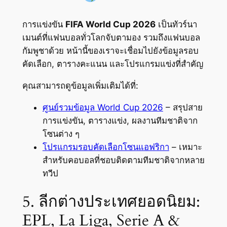
การแข่งขัน
FIFA World Cup 2026
เป็นทัวร์นา
เมนต์ที่แฟนบอลทั่วโลกจับตามอง รวมถึงแฟนบอล
กัมพูชาด้วย หน้านี้ของเราจะเชื่อมไปยังข้อมูลรอบ
คัดเลือก, ตารางคะแนน และโปรแกรมแข่งที่สำคัญ
คุณสามารถดูข้อมูลเพิ่มเติมได้ที่:
ศูนย์รวมข้อมูล World Cup 2026
– สรุปสาย
การแข่งขัน, ตารางแข่ง, ผลงานทีมชาติจาก
โซนต่าง ๆ
โปรแกรมรอบคัดเลือกโซนแอฟริกา
– เหมาะ
สำหรับคอบอลที่ชอบติดตามทีมชาติจากหลาย
ทวีป
5. ลีกต่างประเทศยอดนิยม:
EPL, La Liga, Serie A &