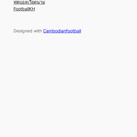
ฟุตบอลเวียดนาม
FootballKH
Designed with
Cambodianfootball