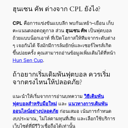
ฮุนเซน คัพ ต่างจาก CPL ยังไง?
CPL
คือการแข่งขันแบบลีก พบกันเหย้า–เยือน เก็บ
คะแนนตลอดฤดูกาล ส่วน
ฮุนเซน คัพ
เป็นฟุตบอล
ถ้วยแบบน็อกเอาท์ ที่เปิดโอกาสให้ทีมจากระดับต่าง
ๆ เจอกันได้ จึงมักมีการล้มยักษ์และเซอร์ไพรส์เกิด
ขึ้นบ่อยครั้ง คุณสามารถอ่านข้อมูลเพิ่มเติมได้ที่หน้า
Hun Sen Cup
.
ถ้าอยากเริ่มเดิมพันฟุตบอล ควรเริ่ม
จากตรงไหนให้ปลอดภัย?
แนะนำให้เริ่มจากการอ่านบทความ
วิธีเดิมพัน
ฟุตบอลสำหรับมือใหม่
และ
แนวทางการเดิมพัน
ออนไลน์อย่างปลอดภัย
ก่อนเสมอ เน้นการกำหนด
งบประมาณ, ไม่ไล่ตามทุนที่เสีย และเลือกใช้บริการ
เว็บไซต์ที่มีรีวิวเชื่อถือได้เท่านั้น