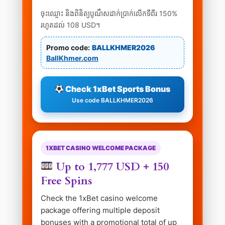
ចុះឈ្មោះ និងពិនិត្យបូណឹសដាក់ប្រាក់លើកទីពីរ 150%
រហូតដល់ 108 USD។
Promo code:
BALLKHMER2026
BallKhmer.com
Check 1xBet Sports Bonus
Use code BALLKHMER2026
1XBET CASINO WELCOME PACKAGE
Up to 1,777 USD + 150
Free Spins
Check the 1xBet casino welcome
package offering multiple deposit
bonuses with a promotional total of up