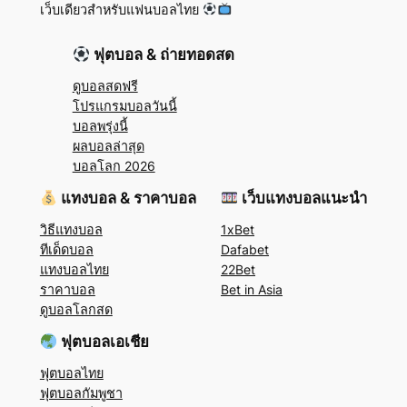
เว็บเดียวสำหรับแฟนบอลไทย
ฟุตบอล & ถ่ายทอดสด
ดูบอลสดฟรี
โปรแกรมบอลวันนี้
บอลพรุ่งนี้
ผลบอลล่าสุด
บอลโลก 2026
แทงบอล & ราคาบอล
เว็บแทงบอลแนะนำ
วิธีแทงบอล
1xBet
ทีเด็ดบอล
Dafabet
แทงบอลไทย
22Bet
ราคาบอล
Bet in Asia
ดูบอลโลกสด
ฟุตบอลเอเชีย
ฟุตบอลไทย
ฟุตบอลกัมพูชา