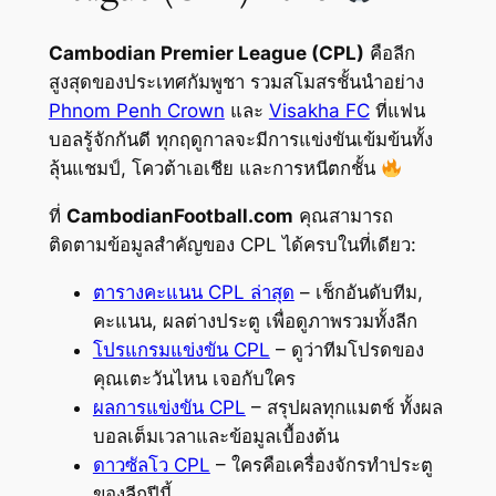
Cambodian Premier League (CPL)
คือลีก
สูงสุดของประเทศกัมพูชา รวมสโมสรชั้นนำอย่าง
Phnom Penh Crown
และ
Visakha FC
ที่แฟน
บอลรู้จักกันดี ทุกฤดูกาลจะมีการแข่งขันเข้มข้นทั้ง
ลุ้นแชมป์, โควต้าเอเชีย และการหนีตกชั้น
ที่
CambodianFootball.com
คุณสามารถ
ติดตามข้อมูลสำคัญของ CPL ได้ครบในที่เดียว:
ตารางคะแนน CPL ล่าสุด
– เช็กอันดับทีม,
คะแนน, ผลต่างประตู เพื่อดูภาพรวมทั้งลีก
โปรแกรมแข่งขัน CPL
– ดูว่าทีมโปรดของ
คุณเตะวันไหน เจอกับใคร
ผลการแข่งขัน CPL
– สรุปผลทุกแมตช์ ทั้งผล
บอลเต็มเวลาและข้อมูลเบื้องต้น
ดาวซัลโว CPL
– ใครคือเครื่องจักรทำประตู
ของลีกปีนี้