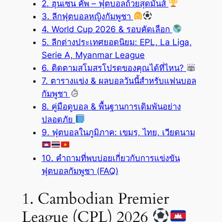
2. ฮุนเซน คัพ – ฟุตบอลถ้วยสุดมันส์
3. ลีกฟุตบอลหญิงกัมพูชา
4. World Cup 2026 & รอบคัดเลือก
5. ลีกต่างประเทศยอดนิยม: EPL, La Liga,
Serie A, Myanmar League
6. ติดตามสโมสรโปรดของคุณได้ที่ไหน?
7. ตารางแข่ง & ผลบอลวันนี้สำหรับแฟนบอล
กัมพูชา
8. คู่มือดูบอล & พื้นฐานการเดิมพันอย่าง
ปลอดภัย
9. ฟุตบอลในภูมิภาค: เขมร, ไทย, เวียดนาม
10. คำถามที่พบบ่อยเกี่ยวกับการแข่งขัน
ฟุตบอลกัมพูชา (FAQ)
1. Cambodian Premier
League (CPL) 2026