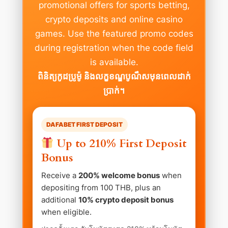
promotional offers for sports betting,
crypto deposits and online casino
games. Use the featured promo codes
during registration when the code field
is available.
ពិនិត្យកូដប្រូម៉ូ និងលក្ខខណ្ឌបូណឹសមុនពេលដាក់
ប្រាក់។
DAFABET FIRST DEPOSIT
Up to 210% First Deposit
Bonus
Receive a
200% welcome bonus
when
depositing from 100 THB, plus an
additional
10% crypto deposit bonus
when eligible.