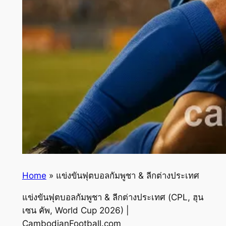
Home
»
แข่งขันฟุตบอลกัมพูชา & ลีกต่างประเทศ
แข่งขันฟุตบอลกัมพูชา & ลีกต่างประเทศ (CPL, ฮุน
เซน คัพ, World Cup 2026) |
CambodianFootball.com