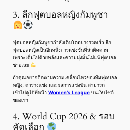
3. ลีกฟุตบอลหญิงกัมพูชา
ฟุตบอลหญิงกัมพูชากำลังเติบโตอย่างรวดเร็ว ลีก
ฟุตบอลหญิงเป็นอีกหนึ่งการแข่งขันที่น่าติดตาม
เพราะเต็มไปด้วยพลังและความมุ่งมั่นไม่แพ้ฟุตบอล
ชายเลย
ถ้าคุณอยากติดตามความเคลื่อนไหวของทีมฟุตบอล
หญิง, ตารางแข่ง และผลการแข่งขัน สามารถ
เข้าไปดูได้ที่หน้า
Women’s League
บนเว็บไซต์
ของเรา
4. World Cup 2026 & รอบ
คัดเลือก