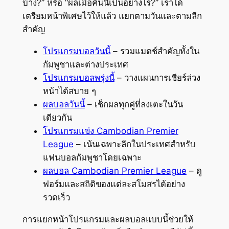
บ้าง?” หรือ “ผลเมื่อคืนนี้เป็นอย่างไร?” เราได้
เตรียมหน้าพิเศษไว้ให้แล้ว แยกตามวันและตามลีก
สำคัญ
โปรแกรมบอลวันนี้
– รวมแมตช์สำคัญทั้งใน
กัมพูชาและต่างประเทศ
โปรแกรมบอลพรุ่งนี้
– วางแผนการเชียร์ล่วง
หน้าได้สบาย ๆ
ผลบอลวันนี้
– เช็กผลทุกคู่ที่ลงเตะในวัน
เดียวกัน
โปรแกรมแข่ง Cambodian Premier
League
– เน้นเฉพาะลีกในประเทศสำหรับ
แฟนบอลกัมพูชาโดยเฉพาะ
ผลบอล Cambodian Premier League
– ดู
ฟอร์มและสถิติของแต่ละสโมสรได้อย่าง
รวดเร็ว
การแยกหน้าโปรแกรมและผลบอลแบบนี้ช่วยให้