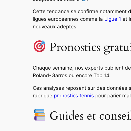
Cette tendance se confirme notamment dan
ligues européennes comme la
Ligue 1
et 
nouveaux adeptes.
Pronostics gratu
Chaque semaine, nos experts publient d
Roland-Garros ou encore Top 14.
Ces analyses reposent sur des données sta
rubrique
pronostics tennis
pour parier mal
Guides et conseil