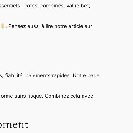
entiels : cotes, combinés, value bet,
. Pensez aussi à lire notre article sur
, fiabilité, paiements rapides. Notre page
teforme sans risque. Combinez cela avec
moment