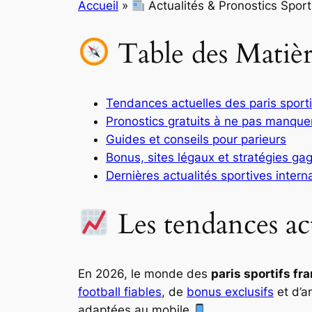
Accueil
»
Actualités & Pronostics Spor
Table des Matièr
Tendances actuelles des paris sporti
Pronostics gratuits à ne pas manque
Guides et conseils pour parieurs
Bonus, sites légaux et stratégies ga
Dernières actualités sportives intern
Les tendances act
En 2026, le monde des
paris sportifs f
football fiables
, de
bonus exclusifs
et d’a
adaptées au mobile
.