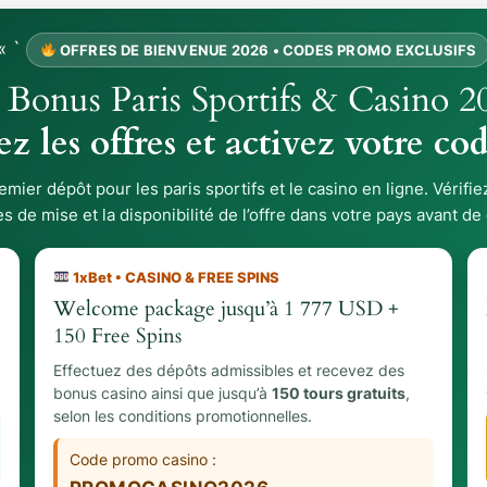
« `
OFFRES DE BIENVENUE 2026 • CODES PROMO EXCLUSIFS
Bonus Paris Sportifs & Casino 2
 les offres et activez votre c
er dépôt pour les paris sportifs et le casino en ligne. Vérifiez
s de mise et la disponibilité de l’offre dans votre pays avant de
1xBet • CASINO & FREE SPINS
Welcome package jusqu’à 1 777 USD +
150 Free Spins
Effectuez des dépôts admissibles et recevez des
bonus casino ainsi que jusqu’à
150 tours gratuits
,
selon les conditions promotionnelles.
Code promo casino :