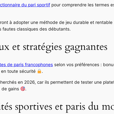
ctionnaire du pari sportif
pour comprendre les termes ess
ront à adopter une méthode de jeu durable et rentable
s fautes classiques des débutants.
ux et stratégies gagnantes
ites de paris francophones
selon vos préférences : bonus
 en toute sécurité
.
cherchés en 2026, car ils permettent de tester une pla
s de gains
.
tés sportives et paris du 