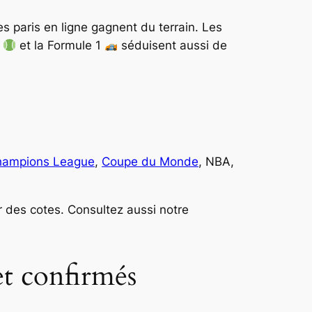
 paris en ligne gagnent du terrain. Les
s
et la Formule 1
séduisent aussi de
hampions League
,
Coupe du Monde
, NBA,
r des cotes. Consultez aussi notre
et confirmés