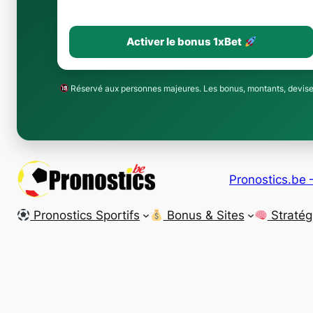
Activer le bonus 1xBet
Réservé aux personnes majeures. Les bonus, montants, devises 
Pronostics.be 
Pronostics Sportifs
Bonus & Sites
Stratég