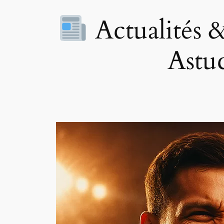
Actualités &
Astu