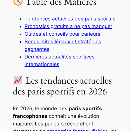
Table des Matières
Tendances actuelles des paris sportifs
Pronostics gratuits à ne pas manquer
Guides et conseils pour parieurs
Bonus, sites légaux et stratégies
gagnantes
Dernières actualités sportives
internationales
Les tendances actuelles
des paris sportifs en 2026
En 2026, le monde des
paris sportifs
francophones
connaît une évolution
majeure. Les parieurs recherchent