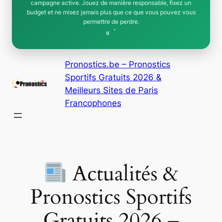
campagne active. Jouez de manière responsable, fixez un
budget et ne misez jamais plus que ce que vous pouvez vous
permettre de perdre.
« `
Pronostics.be – Pronostics
Sportifs Gratuits 2026 &
Meilleurs Sites de Paris
Francophones
Actualités &
Pronostics Sportifs
Gratuits 2026 –