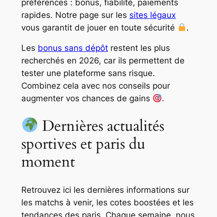
préférences : bonus, fiabilité, paiements
rapides. Notre page sur les
sites légaux
vous garantit de jouer en toute sécurité
.
Les
bonus sans dépôt
restent les plus
recherchés en 2026, car ils permettent de
tester une plateforme sans risque.
Combinez cela avec nos conseils pour
augmenter vos chances de gains
.
Dernières actualités
sportives et paris du
moment
Retrouvez ici les dernières informations sur
les matchs à venir, les cotes boostées et les
tendances des paris. Chaque semaine, nous