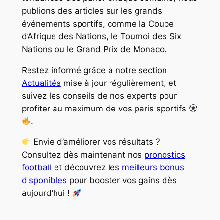
publions des articles sur les grands
événements sportifs, comme la Coupe
d’Afrique des Nations, le Tournoi des Six
Nations ou le Grand Prix de Monaco.
Restez informé grâce à notre section
Actualités
mise à jour régulièrement, et
suivez les conseils de nos experts pour
profiter au maximum de vos paris sportifs
.
Envie d’améliorer vos résultats ?
Consultez dès maintenant nos
pronostics
football
et découvrez les
meilleurs bonus
disponibles
pour booster vos gains dès
aujourd’hui !