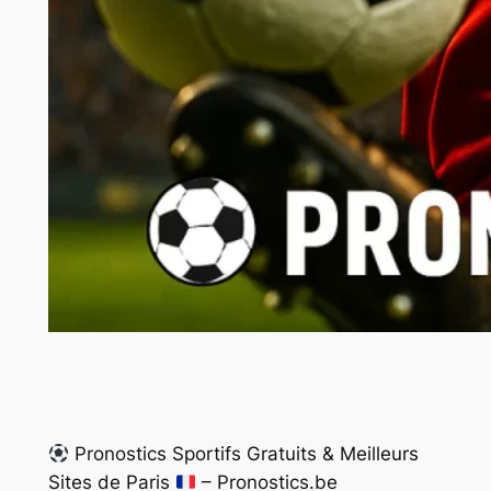
Pronostics Sportifs Gratuits & Meilleurs
Sites de Paris
– Pronostics.be