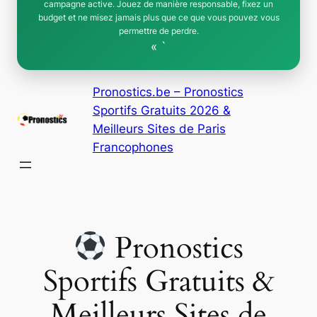
campagne active. Jouez de manière responsable, fixez un
budget et ne misez jamais plus que ce que vous pouvez vous
permettre de perdre.
« `
Pronostics.be – Pronostics
Sportifs Gratuits 2026 &
Meilleurs Sites de Paris
Francophones
Pronostics
Sportifs Gratuits &
Meilleurs Sites de