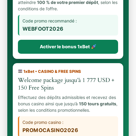
atteindre
100 % de votre premier dépôt
, selon les
conditions de l’offre.
Code promo recommandé :
WEBFOOT2026
Activer le bonus 1xBet
1xBet • CASINO & FREE SPINS
Welcome package jusqu’à 1 777 USD +
150 Free Spins
Effectuez des dépôts admissibles et recevez des
bonus casino ainsi que jusqu’à
150 tours gratuits
,
selon les conditions promotionnelles.
Code promo casino :
PROMOCASINO2026