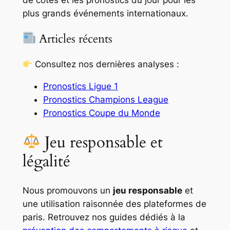
plus grands événements internationaux.
Articles récents
Consultez nos dernières analyses :
Pronostics Ligue 1
Pronostics Champions League
Pronostics Coupe du Monde
Jeu responsable et
légalité
Nous promouvons un
jeu responsable
et
une utilisation raisonnée des plateformes de
paris. Retrouvez nos guides dédiés à la