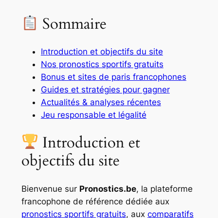
Sommaire
Introduction et objectifs du site
Nos pronostics sportifs gratuits
Bonus et sites de paris francophones
Guides et stratégies pour gagner
Actualités & analyses récentes
Jeu responsable et légalité
Introduction et
objectifs du site
Bienvenue sur
Pronostics.be
, la plateforme
francophone de référence dédiée aux
pronostics sportifs gratuits
, aux
comparatifs