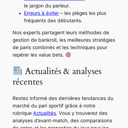
le jargon du parieur.
Erreurs à éviter
– les pièges les plus
fréquents des débutants.
Nos experts partagent leurs méthodes de
gestion de bankroll, les meilleures stratégies
de paris combinés et les techniques pour
repérer les value bets.
Actualités & analyses
récentes
Restez informé des dernières tendances du
marché du pari sportif grâce à notre
rubrique
Actualités
. Vous y trouverez des
analyses d’avant-match, des comparaisons
de cotes et les pronostics du jour pour les