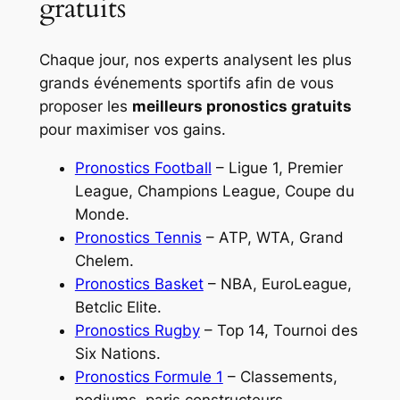
gratuits
Chaque jour, nos experts analysent les plus
grands événements sportifs afin de vous
proposer les
meilleurs pronostics gratuits
pour maximiser vos gains.
Pronostics Football
– Ligue 1, Premier
League, Champions League, Coupe du
Monde.
Pronostics Tennis
– ATP, WTA, Grand
Chelem.
Pronostics Basket
– NBA, EuroLeague,
Betclic Elite.
Pronostics Rugby
– Top 14, Tournoi des
Six Nations.
Pronostics Formule 1
– Classements,
podiums, paris constructeurs.