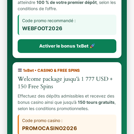
atteindre
100 % de votre premier dépôt
, selon les
conditions de l’offre.
Code promo recommandé :
WEBFOOT2026
Activer le bonus 1xBet
1xBet • CASINO & FREE SPINS
Welcome package jusqu’à 1 777 USD +
150 Free Spins
Effectuez des dépôts admissibles et recevez des
bonus casino ainsi que jusqu’à
150 tours gratuits
,
selon les conditions promotionnelles.
Code promo casino :
PROMOCASINO2026