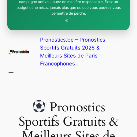
campagne active. Jouez de manière responsable, fixez un
budget et ne misez jamais plus que ce que vous pouvez vous
permettre de perdre.
« `
Pronostics.be – Pronostics
Sportifs Gratuits 2026 &
Meilleurs Sites de Paris
Francophones
Pronostics
Sportifs Gratuits &
Meilleurs Sites de