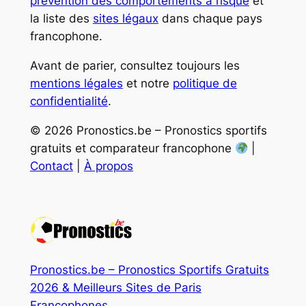
prévention des comportements à risque
et
la liste des
sites légaux
dans chaque pays
francophone.
Avant de parier, consultez toujours les
mentions légales
et notre
politique de
confidentialité
.
© 2026 Pronostics.be – Pronostics sportifs
gratuits et comparateur francophone
|
Contact
|
À propos
Pronostics.be – Pronostics Sportifs Gratuits
2026 & Meilleurs Sites de Paris
Francophones