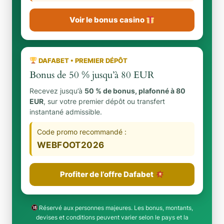
Voir le bonus casino
DAFABET • PREMIER DÉPÔT
Bonus de 50 % jusqu’à 80 EUR
Recevez jusqu’à
50 % de bonus, plafonné à 80
EUR
, sur votre premier dépôt ou transfert
instantané admissible.
Code promo recommandé :
WEBFOOT2026
Profiter de l’offre Dafabet
Réservé aux personnes majeures. Les bonus, montants,
devises et conditions peuvent varier selon le pays et la