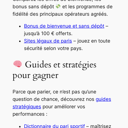
bonus sans dépôt
et les programmes de
fidélité des principaux opérateurs agréés.
Bonus de bienvenue et sans dépôt
–
jusqu’à 100 € offerts.
Sites légaux de paris
– jouez en toute
sécurité selon votre pays.
Guides et stratégies
pour gagner
Parce que parier, ce n’est pas qu’une
question de chance, découvrez nos
guides
stratégiques
pour améliorer vos
performances :
Dictionnaire du pari sportif
– maîtrisez