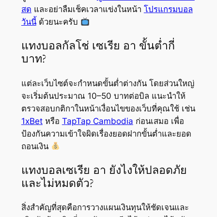
สด
และอย่าลืมเช็คเวลาแข่งในหน้า
โปรแกรมบอล
วันนี้
ด้วยนะครับ
แทงบอลกัลโช่ เซเรีย อา ขั้นต่ำกี่
บาท?
แต่ละเว็บไซต์จะกำหนดขั้นต่ำต่างกัน โดยส่วนใหญ่
จะเริ่มต้นประมาณ 10–50 บาทต่อบิล แนะนำให้
ตรวจสอบกติกาในหน้าเงื่อนไขของเว็บที่คุณใช้ เช่น
1xBet
หรือ
TapTap Cambodia
ก่อนเสมอ เพื่อ
ป้องกันความเข้าใจผิดเรื่องยอดฝากขั้นต่ำและยอด
ถอนเงิน
แทงบอลเซเรีย อา ยังไงให้ปลอดภัย
และไม่หมดตัว?
สิ่งสำคัญที่สุดคือการวางแผนเงินทุนให้ชัดเจนและ