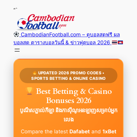
ข้าม
“`
ไป
ยัง
เนื้อหา
CambodianFootball.com – ดูบอลสดฟรี ผล
บอลสด ตารางบอลวันนี้ & ข่าวฟุตบอล 2026
UPDATED 2026 PROMO CODES •
SPORTS BETTING & ONLINE CASINO
Best Betting & Casino
Bonuses 2026
បូណឹសភ្នាល់កីឡា និងកាស៊ីណូអនឡាញសម្រាប់អ្នក
លេង
Compare the latest
Dafabet
and
1xBet