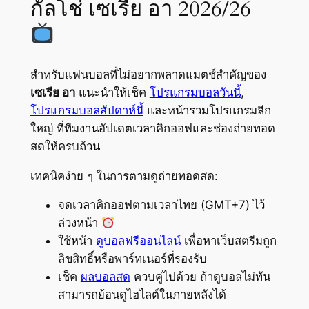
กัลโช่ เซเรีย อา 2026/26
สำหรับแฟนบอลที่ไม่อยากพลาดแมตช์สำคัญของ
เซเรีย อา
แนะนำให้เช็ค
โปรแกรมบอลวันนี้
,
โปรแกรมบอลสัปดาห์นี้
และหน้ารวมโปรแกรมลีก
ใหญ่ ที่ทีมงานอัปเดตเวลาคิกออฟและช่องถ่ายทอด
สดให้ครบถ้วน
เทคนิคง่าย ๆ ในการตามดูถ่ายทอดสด:
จดเวลาคิกออฟตามเวลาไทย (GMT+7) ไว้
ล่วงหน้า
ใช้หน้า
ดูบอลฟรีออนไลน์
เพื่อหาเว็บสตรีมถูก
ลิขสิทธิ์หรือพาร์ทเนอร์ที่รองรับ
เช็ค
ผลบอลสด
ควบคู่ไปด้วย ถ้าดูบอลไม่ทัน
สามารถย้อนดูไฮไลต์ในภายหลังได้