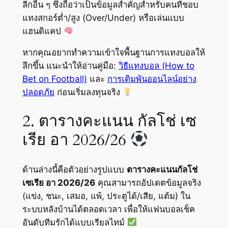
ลีกอื่น ๆ ซึ่งถือว่าเป็นข้อมูลสำคัญสำหรับคนที่ชอบ
แทงสกอร์ต่ำ/สูง (Over/Under) หรือเล่นแบบ
แฮนดิแคป
หากคุณอยากทำความเข้าใจพื้นฐานการแทงบอลให้
ลึกขึ้น แนะนำให้อ่านคู่มือ:
วิธีแทงบอล (How to
Bet on Football)
และ
การเดิมพันออนไลน์อย่าง
ปลอดภัย
ก่อนเริ่มลงทุนจริง
2. ตารางคะแนน กัลโช่ เซ
เรีย อา 2026/26
ด้านล่างนี้คือตัวอย่างรูปแบบ
ตารางคะแนนกัลโช่
เซเรีย อา 2026/26
คุณสามารถอัปเดตข้อมูลจริง
(แข่ง, ชนะ, เสมอ, แพ้, ประตูได้/เสีย, แต้ม) ใน
ระบบหลังบ้านได้ตลอดเวลา เพื่อให้แฟนบอลเช็ค
อันดับทีมรักได้แบบเรียลไทม์