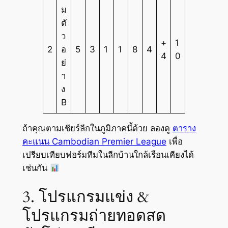
ม
ตั
ว
+
1
2
อ
5
3
1
1
8
4
4
0
ย่
า
ง
B
ถ้าคุณตามเชียร์ลีกในภูมิภาคนี้ด้วย ลองดู
ตาราง
คะแนน Cambodian Premier League
เพื่อ
เปรียบเทียบฟอร์มทีมในลีกบ้านใกล้เรือนเคียงได้
เช่นกัน
3. โปรแกรมแข่ง &
โปรแกรมถ่ายทอดสด