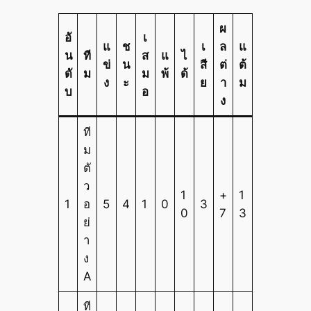
ผ
อั
เ
แ
ช
เ
ล
แ
น
ที
ส
แ
ไ
ข่
น
สี
ต่
ต้
ดั
ม
ม
พ้
ด้
ง
ะ
ย
า
ม
บ
อ
ง
ที
ม
ตั
ว
1
+
1
1
อ
5
4
1
0
3
0
7
3
ย่
า
ง
A
ที