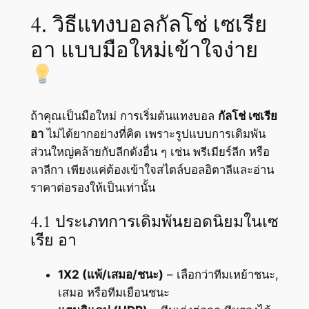
4. วิธีแทงบอลกัลโช่ เซเรีย
อา แบบมือใหม่เข้าใจง่าย
ถ้าคุณเป็นมือใหม่ การเริ่มต้นแทงบอล
กัลโช่ เซเรีย
อา
ไม่ได้ยากอย่างที่คิด เพราะรูปแบบการเดิมพัน
ส่วนใหญ่คล้ายกับลีกดังอื่น ๆ เช่น พรีเมียร์ลีก หรือ
ลาลีกา เพียงแค่ต้องเข้าใจสไตล์บอลอิตาลีและอ่าน
ราคาต่อรองให้เป็นเท่านั้น
4.1 ประเภทการเดิมพันยอดนิยมในเซ
เรีย อา
1X2 (แพ้/เสมอ/ชนะ)
– เลือกว่าทีมเหย้าชนะ,
เสมอ หรือทีมเยือนชนะ