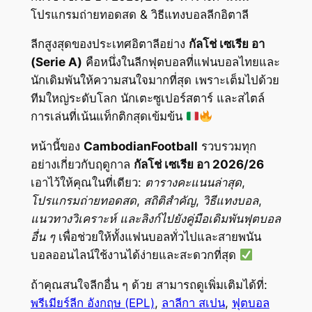
โปรแกรมถ่ายทอดสด & วิธีแทงบอลลีกอิตาลี
ลีกสูงสุดของประเทศอิตาลีอย่าง
กัลโช่ เซเรีย อา
(Serie A)
คือหนึ่งในลีกฟุตบอลที่แฟนบอลไทยและ
นักเดิมพันให้ความสนใจมากที่สุด เพราะเต็มไปด้วย
ทีมใหญ่ระดับโลก นักเตะซูเปอร์สตาร์ และสไตล์
การเล่นที่เน้นแท็กติกสุดเข้มข้น
หน้านี้ของ
CambodianFootball
รวบรวมทุก
อย่างเกี่ยวกับฤดูกาล
กัลโช่ เซเรีย อา 2026/26
เอาไว้ให้คุณในที่เดียว:
ตารางคะแนนล่าสุด,
โปรแกรมถ่ายทอดสด, สถิติสำคัญ, วิธีแทงบอล,
แนวทางวิเคราะห์ และลิงก์ไปยังคู่มือเดิมพันฟุตบอล
อื่น ๆ
เพื่อช่วยให้ทั้งแฟนบอลทั่วไปและสายพนัน
บอลออนไลน์ใช้งานได้ง่ายและสะดวกที่สุด
ถ้าคุณสนใจลีกอื่น ๆ ด้วย สามารถดูเพิ่มเติมได้ที่:
พรีเมียร์ลีก อังกฤษ (EPL)
,
ลาลีกา สเปน
,
ฟุตบอล