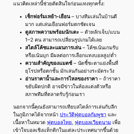
แนวคิดเหล่านี้ช่วยตัดสินใจก่อนแทงทุกครั้ง:
เช็กฟอร์มเหย้า-เยือน
– บางทีมเล่นในบ้านดี
มาก แต่เล่นเยือนฟอร์มตกชัดเจน
ดูสภาพความพร้อมนักเตะ
– ตัวหลักเจ็บ/แบน
1–2 คน สามารถเปลี่ยนรูปเกมได้เลย
สไตล์โค้ชและแผนการเล่น
– โค้ชเน้นเกมรับ
หรือเน้นบุก มีผลต่อการเลือกแทงบอลสูง/ต่ำ
ความสำคัญของแมตช์
– นัดชี้ชะตาแย่งพื้นที่
ยุโรปหรือตกชั้น มักเล่นกันอย่างระมัดระวัง
อ่านราคาน้ำและการไหลของราคา
– ถ้าราคา
ขยับผิดปกติ อาจมีข่าวในห้องแต่งตัวหรือ
สภาพทีมที่ตลาดรับรู้ก่อนเรา
นอกจากนี้คุณยังสามารถเทียบสไตล์การเล่นกับลีก
ในภูมิภาคได้จากหน้า
ประวัติฟุตบอลกัมพูชา
และ
เนื้อหาในหมวด
ฟุตบอลไทย
,
ฟุตบอลเวียดนาม
เพื่อ
เข้าใจบอลเชิงแท็กติกในแต่ละประเทศมากขึ้นด้วย