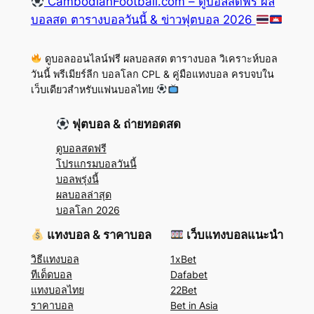
CambodianFootball.com – ดูบอลสดฟรี ผล
บอลสด ตารางบอลวันนี้ & ข่าวฟุตบอล 2026
ดูบอลออนไลน์ฟรี ผลบอลสด ตารางบอล วิเคราะห์บอล
วันนี้ พรีเมียร์ลีก บอลโลก CPL & คู่มือแทงบอล ครบจบใน
เว็บเดียวสำหรับแฟนบอลไทย
ฟุตบอล & ถ่ายทอดสด
ดูบอลสดฟรี
โปรแกรมบอลวันนี้
บอลพรุ่งนี้
ผลบอลล่าสุด
บอลโลก 2026
แทงบอล & ราคาบอล
เว็บแทงบอลแนะนำ
วิธีแทงบอล
1xBet
ทีเด็ดบอล
Dafabet
แทงบอลไทย
22Bet
ราคาบอล
Bet in Asia