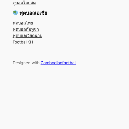
ดูบอลโลกสด
ฟุตบอลเอเชีย
ฟุตบอลไทย
ฟุตบอลกัมพูชา
ฟุตบอลเวียดนาม
FootballKH
Designed with
Cambodianfootball