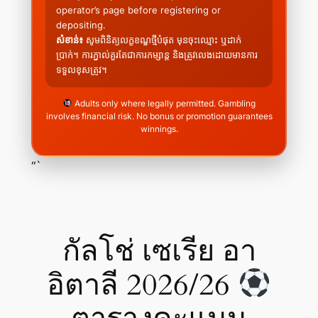
operator’s page before registering or
depositing.
សំខាន់៖
សូមពិនិត្យលក្ខខណ្ឌថ្មីបំផុត មុនចុះឈ្មោះ ឬដាក់
ប្រាក់។ ការភ្នាល់គួរតែជាការកម្សាន្ត និងត្រូវលេងដោយមានការ
ទទួលខុសត្រូវ។
Adults only where legally permitted. Gambling
involves financial risk. No bonus or promotion guarantees
winnings.
“`
กัลโช่ เซเรีย อา
อิตาลี 2026/26