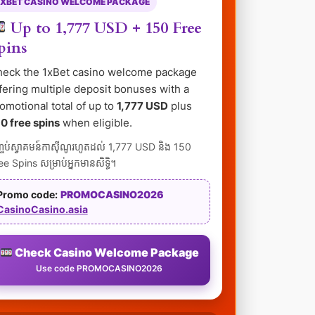
1XBET CASINO WELCOME PACKAGE
Up to 1,777 USD + 150 Free
pins
eck the 1xBet casino welcome package
fering multiple deposit bonuses with a
omotional total of up to
1,777 USD
plus
0 free spins
when eligible.
្ចប់ស្វាគមន៍កាស៊ីណូរហូតដល់ 1,777 USD និង 150
ee Spins សម្រាប់អ្នកមានសិទ្ធិ។
Promo code:
PROMOCASINO2026
CasinoCasino.asia
Check Casino Welcome Package
Use code PROMOCASINO2026