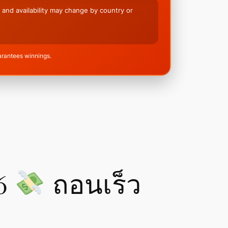
nd availability may change by country or
arantees winnings.
26
ถอนเร็ว