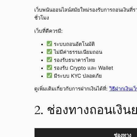
เว็บพนันออนไลน์สมัยใหม่รองรับการถอนเงินที่ร
ชั่วโมง
เว็บที่ดีควรมี:
ระบบถอนอัตโนมัติ
ไม่มีค่าธรรมเนียมถอน
รองรับธนาคารไทย
รองรับ Crypto และ Wallet
มีระบบ KYC ปลอดภัย
ดูเพิ่มเติมเกี่ยวกับการฝากเงินได้ที่:
วิธีฝากเงินเ
2. ช่องทางถอนเงิน
ช่องทาง