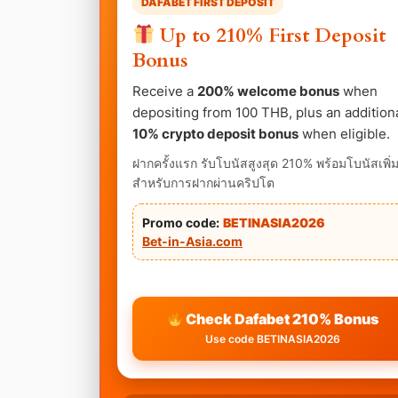
DAFABET FIRST DEPOSIT
Up to 210% First Deposit
Bonus
Receive a
200% welcome bonus
when
depositing from 100 THB, plus an addition
10% crypto deposit bonus
when eligible.
ฝากครั้งแรก รับโบนัสสูงสุด 210% พร้อมโบนัสเพิ่
สำหรับการฝากผ่านคริปโต
Promo code:
BETINASIA2026
Bet-in-Asia.com
Check Dafabet 210% Bonus
Use code BETINASIA2026