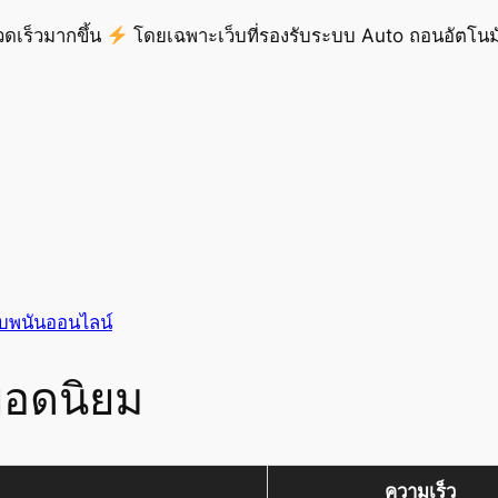
วดเร็วมากขึ้น
โดยเฉพาะเว็บที่รองรับระบบ Auto ถอนอัตโนมั
ว็บพนันออนไลน์
ยอดนิยม
ความเร็ว