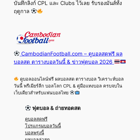
บันทึกลิงก์ CPL และ Clubs ไว้เลย รับรองมันส์ทั้ง
ฤดูกาล
CambodianFootball.com – ดูบอลสดฟรี ผล
บอลสด ตารางบอลวันนี้ & ข่าวฟุตบอล 2026
ดูบอลออนไลน์ฟรี ผลบอลสด ตารางบอล วิเคราะห์บอล
วันนี้ พรีเมียร์ลีก บอลโลก CPL & คู่มือแทงบอล ครบจบใน
เว็บเดียวสำหรับแฟนบอลไทย
ฟุตบอล & ถ่ายทอดสด
ดูบอลสดฟรี
โปรแกรมบอลวันนี้
บอลพรุ่งนี้
ผลบอลล่าสุด