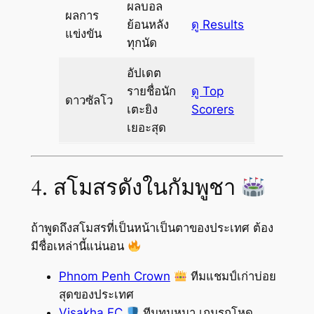
ผลบอล
ผลการ
ย้อนหลัง
ดู Results
แข่งขัน
ทุกนัด
อัปเดต
รายชื่อนัก
ดู Top
ดาวซัลโว
เตะยิง
Scorers
เยอะสุด
4. สโมสรดังในกัมพูชา
ถ้าพูดถึงสโมสรที่เป็นหน้าเป็นตาของประเทศ ต้อง
มีชื่อเหล่านี้แน่นอน
Phnom Penh Crown
ทีมแชมป์เก่าบ่อย
สุดของประเทศ
Visakha FC
ทีมทุนหนา เกมรุกโหด