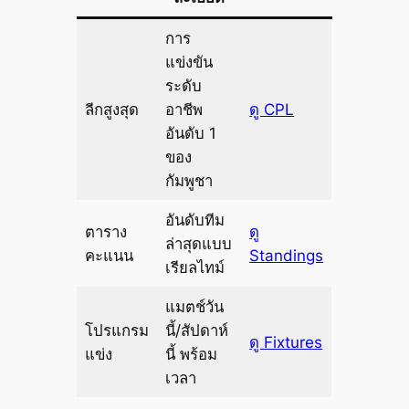
การ
แข่งขัน
ระดับ
ลีกสูงสุด
อาชีพ
ดู CPL
อันดับ 1
ของ
กัมพูชา
อันดับทีม
ตาราง
ดู
ล่าสุดแบบ
คะแนน
Standings
เรียลไทม์
แมตช์วัน
โปรแกรม
นี้/สัปดาห์
ดู Fixtures
แข่ง
นี้ พร้อม
เวลา