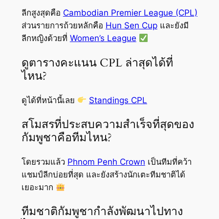
ลีกสูงสุดคือ
Cambodian Premier League (CPL)
ส่วนรายการถ้วยหลักคือ
Hun Sen Cup
และยังมี
ลีกหญิงด้วยที่
Women’s League
ดูตารางคะแนน CPL ล่าสุดได้ที่
ไหน?
ดูได้ที่หน้านี้เลย
Standings CPL
สโมสรที่ประสบความสำเร็จที่สุดของ
กัมพูชาคือทีมไหน?
โดยรวมแล้ว
Phnom Penh Crown
เป็นทีมที่คว้า
แชมป์ลีกบ่อยที่สุด และยังสร้างนักเตะทีมชาติได้
เยอะมาก
ทีมชาติกัมพูชากำลังพัฒนาไปทาง