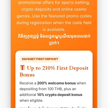
promotional offers for sports betting,
crypto deposits and online casino
games. Use the featured promo codes
during registration when the code field
is available.
ពិនិត្យកូដប្រូម៉ូ និងលក្ខខណ្ឌបូណឹសមុនពេលដាក់
ប្រាក់។
DAFABET FIRST DEPOSIT
Up to 210% First Deposit
Bonus
Receive a
200% welcome bonus
when
depositing from 100 THB, plus an
additional
10% crypto deposit bonus
when eligible.