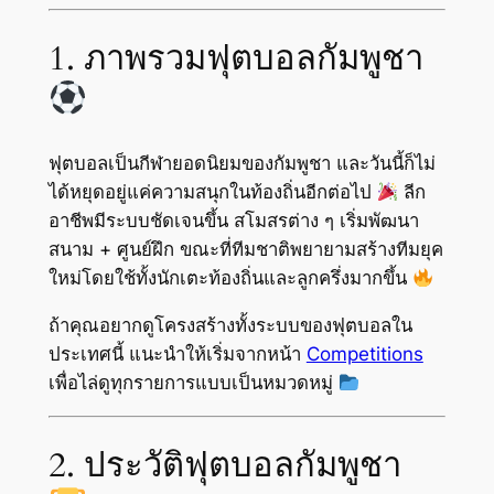
1. ภาพรวมฟุตบอลกัมพูชา
ฟุตบอลเป็นกีฬายอดนิยมของกัมพูชา และวันนี้ก็ไม่
ได้หยุดอยู่แค่ความสนุกในท้องถิ่นอีกต่อไป
ลีก
อาชีพมีระบบชัดเจนขึ้น สโมสรต่าง ๆ เริ่มพัฒนา
สนาม + ศูนย์ฝึก ขณะที่ทีมชาติพยายามสร้างทีมยุค
ใหม่โดยใช้ทั้งนักเตะท้องถิ่นและลูกครึ่งมากขึ้น
ถ้าคุณอยากดูโครงสร้างทั้งระบบของฟุตบอลใน
ประเทศนี้ แนะนำให้เริ่มจากหน้า
Competitions
เพื่อไล่ดูทุกรายการแบบเป็นหมวดหมู่
2. ประวัติฟุตบอลกัมพูชา