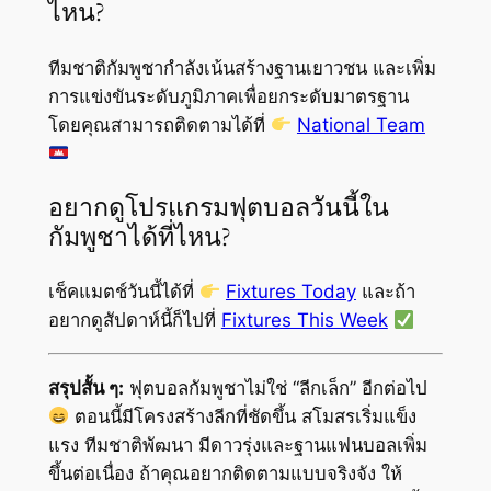
ไหน?
ทีมชาติกัมพูชากำลังเน้นสร้างฐานเยาวชน และเพิ่ม
การแข่งขันระดับภูมิภาคเพื่อยกระดับมาตรฐาน
โดยคุณสามารถติดตามได้ที่
National Team
อยากดูโปรแกรมฟุตบอลวันนี้ใน
กัมพูชาได้ที่ไหน?
เช็คแมตช์วันนี้ได้ที่
Fixtures Today
และถ้า
อยากดูสัปดาห์นี้ก็ไปที่
Fixtures This Week
สรุปสั้น ๆ:
ฟุตบอลกัมพูชาไม่ใช่ “ลีกเล็ก” อีกต่อไป
ตอนนี้มีโครงสร้างลีกที่ชัดขึ้น สโมสรเริ่มแข็ง
แรง ทีมชาติพัฒนา มีดาวรุ่งและฐานแฟนบอลเพิ่ม
ขึ้นต่อเนื่อง ถ้าคุณอยากติดตามแบบจริงจัง ให้