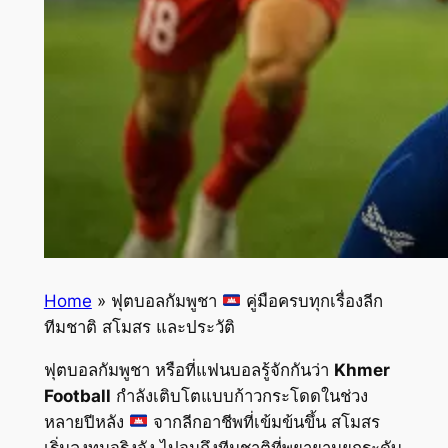
Home
»
ฟุตบอลกัมพูชา
คู่มือครบทุกเรื่องลีก
ทีมชาติ สโมสร และประวัติ
ฟุตบอลกัมพูชา หรือที่แฟนบอลรู้จักกันว่า
Khmer
Football
กำลังเติบโตแบบก้าวกระโดดในช่วง
หลายปีหลัง
จากลีกอาชีพที่เข้มข้นขึ้น สโมสร
เริ่มลงทุนจริงจัง ไปจนถึงทีมชาติที่พยายามยกระดับ