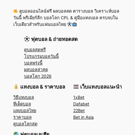
ดูบอลออนไลน์ฟรี ผลบอลสด ตารางบอล วิเคราะห์บอล
วันนี้ พรีเมียร์ลีก บอลโลก CPL & คู่มือแทงบอล ครบจบใน
เว็บเดียวสำหรับแฟนบอลไทย
ฟุตบอล & ถ่ายทอดสด
ดูบอลสดฟรี
โปรแกรมบอลวันนี้
บอลพรุ่งนี้
ผลบอลล่าสุด
บอลโลก 2026
แทงบอล & ราคาบอล
เว็บแทงบอลแนะนำ
วิธีแทงบอล
1xBet
ทีเด็ดบอล
Dafabet
แทงบอลไทย
22Bet
ราคาบอล
Bet in Asia
ดูบอลโลกสด
ฟุตบอลเอเชีย