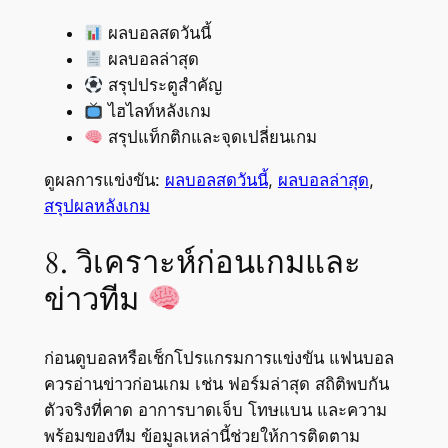
ผลบอลสดวันนี้
ผลบอลล่าสุด
สรุปประตูสำคัญ
ไฮไลท์หลังเกม
สรุปแท็กติกและจุดเปลี่ยนเกม
ดูผลการแข่งขัน:
ผลบอลสดวันนี้
,
ผลบอลล่าสุด
,
สรุปผลหลังเกม
8. วิเคราะห์ก่อนเกมและ
ข่าวทีม
ก่อนดูบอลหรือเช็กโปรแกรมการแข่งขัน แฟนบอล
ควรอ่านข่าวก่อนเกม เช่น ฟอร์มล่าสุด สถิติพบกัน
ตัวจริงที่คาด อาการบาดเจ็บ โทษแบน และความ
พร้อมของทีม ข้อมูลเหล่านี้ช่วยให้การติดตาม