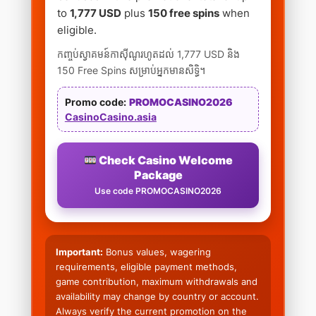
to
1,777 USD
plus
150 free spins
when
eligible.
កញ្ចប់ស្វាគមន៍កាស៊ីណូរហូតដល់ 1,777 USD និង
150 Free Spins សម្រាប់អ្នកមានសិទ្ធិ។
Promo code:
PROMOCASINO2026
CasinoCasino.asia
Check Casino Welcome
Package
Use code PROMOCASINO2026
Important:
Bonus values, wagering
requirements, eligible payment methods,
game contribution, maximum withdrawals and
availability may change by country or account.
Always verify the current promotion on the