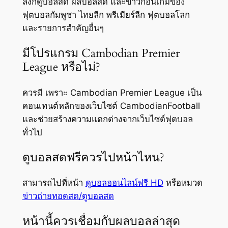
ลิงก์ดูบอลสด ผลบอลสด และข่าวก่อนเกมของ
ฟุตบอลกัมพูชา ไทยลีก พรีเมียร์ลีก ฟุตบอลโลก
และรายการสำคัญอื่นๆ
มีโปรแกรม Cambodian Premier
League หรือไม่?
ควรมี เพราะ Cambodian Premier League เป็น
คอนเทนต์หลักของเว็บไซต์ CambodianFootball
และช่วยสร้างความแตกต่างจากเว็บไซต์ฟุตบอล
ทั่วไป
ดูบอลสดฟรีควรไปหน้าไหน?
สามารถไปที่หน้า
ดูบอลออนไลน์ฟรี HD
หรือหมวด
ข่าวถ่ายทอดสด/ดูบอลสด
หน้านี้ควรเชื่อมกับผลบอลล่าสุด