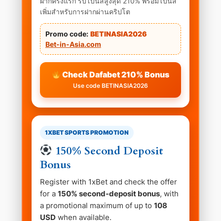
ฝากครั้งแรก รับโบนัสสูงสุด 210% พร้อมโบนัส
เพิ่มสำหรับการฝากผ่านคริปโต
Promo code:
BETINASIA2026
Bet-in-Asia.com
Check Dafabet 210% Bonus
Use code BETINASIA2026
1XBET SPORTS PROMOTION
150% Second Deposit
Bonus
Register with 1xBet and check the offer
for a
150% second-deposit bonus
, with
a promotional maximum of up to
108
USD
when available.