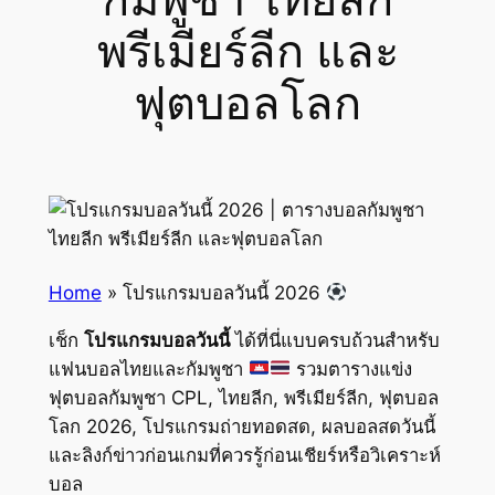
กัมพูชา ไทยลีก
พรีเมียร์ลีก และ
ฟุตบอลโลก
Home
»
โปรแกรมบอลวันนี้ 2026
เช็ก
โปรแกรมบอลวันนี้
ได้ที่นี่แบบครบถ้วนสำหรับ
แฟนบอลไทยและกัมพูชา
รวมตารางแข่ง
ฟุตบอลกัมพูชา CPL, ไทยลีก, พรีเมียร์ลีก, ฟุตบอล
โลก 2026, โปรแกรมถ่ายทอดสด, ผลบอลสดวันนี้
และลิงก์ข่าวก่อนเกมที่ควรรู้ก่อนเชียร์หรือวิเคราะห์
บอล