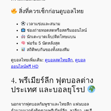
สิ่งที่ควรเช็กก่อนดูบอลไทย
เวลาแข่งและสนาม
ช่องถ่ายทอดสดหรือสตรีมออนไลน์
นักเตะบาดเจ็บ/ติดโทษแบน
ฟอร์ม 5 นัดหลังสุด
สถิติพบกันของทั้งสองทีม
ดูบอลไทยเพิ่มเติม:
ดูบอลสดไทยลีก
,
ดูบอล
ออนไลน์ฟรี HD
4. พรีเมียร์ลีก ฟุตบอลต่าง
ประเทศ และบอลยุโรป
นอกจากฟุตบอลกัมพูชาและไทยลีก แฟนบอล
จำนวนมากยังติดตามพรีเมียร์ลีก, ลาลีกา, เซเรี