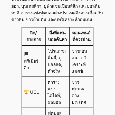
ยอา, บุนเดสลีกา, ยูฟ่าแชมเปียนส์ลีก และบอลทีม
ชาติ ตารางแข่งฟุตบอลต่างประเทศจึงควรเชื่อมกับ
ข่าวทีม ข่าวย้ายทีม และบทวิเคราะห์ก่อนเกม
ลีก/
สิ่งที่แฟน
คอนเทนต์
รายการ
บอลค้นหา
ที่ควรอ่าน
โปรแกรม
ข่าวก่อน
คืนนี้, ดู
เกม + วิ
พรีเมียร์
บอลสด,
เคราะห์
ลีก
ตัวจริง
แมตช์
ตาราง
ข่าว
แข่ง,
ฟุตบอล
UCL
ไฮไลท์,
ต่าง
ผลบอล
ประเทศ
ฟุตบอล