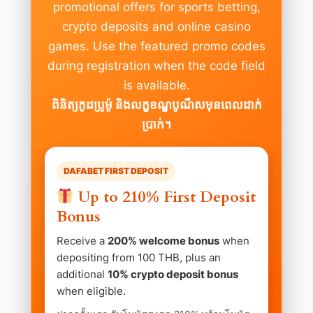
promotional offers for sports betting,
crypto deposits and online casino
games. Use the featured promo codes
during registration when the code field
is available.
ពិនិត្យកូដប្រូម៉ូ និងលក្ខខណ្ឌបូណឹសមុនពេលដាក់
ប្រាក់។
DAFABET FIRST DEPOSIT
Up to 210% First Deposit
Bonus
Receive a
200% welcome bonus
when
depositing from 100 THB, plus an
additional
10% crypto deposit bonus
when eligible.