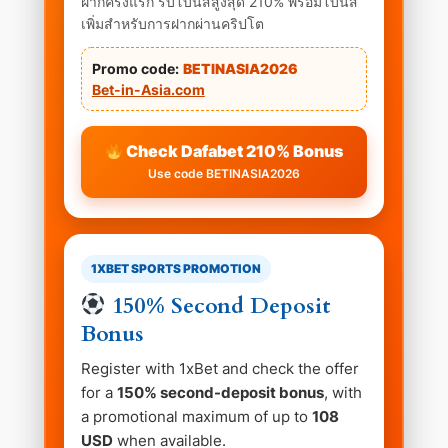
ฝากครั้งแรก รับโบนัสสูงสุด 210% พร้อมโบนัส
เพิ่มสำหรับการฝากผ่านคริปโต
Promo code:
BETINASIA2026
Bet-in-Asia.com
Check Dafabet 210% Bonus
Use code BETINASIA2026
1XBET SPORTS PROMOTION
150% Second Deposit
Bonus
Register with 1xBet and check the offer
for a
150% second-deposit bonus
, with
a promotional maximum of up to
108
USD
when available.