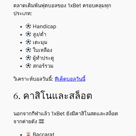
ตลาดเดิมพันฟุตบอลของ 1xBet ครอบคลุมทุก
ประเภท:
Handicap
สูง/ต่ำ
เตะมุม
ใบเหลือง
ผู้ทำประตู
สกอร์รวม
วิเคราะห์บอลวันนี้:
ทีเด็ดบอลวันนี้
6. คาสิโนและสล็อต
นอกจากกีฬาแล้ว 1xBet ยังมีคาสิโนสดและสล็อต
จากค่ายดัง
Baccarat