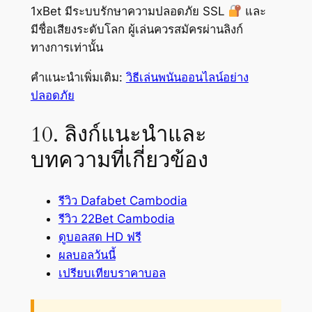
1xBet มีระบบรักษาความปลอดภัย SSL
และ
มีชื่อเสียงระดับโลก ผู้เล่นควรสมัครผ่านลิงก์
ทางการเท่านั้น
คำแนะนำเพิ่มเติม:
วิธีเล่นพนันออนไลน์อย่าง
ปลอดภัย
10. ลิงก์แนะนำและ
บทความที่เกี่ยวข้อง
รีวิว Dafabet Cambodia
รีวิว 22Bet Cambodia
ดูบอลสด HD ฟรี
ผลบอลวันนี้
เปรียบเทียบราคาบอล