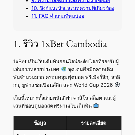
9. ความปลอดภัยและความน่าเชื่อถือ
10. ลิงก์แนะนำและบทความที่เกี่ยวข้อง
11. FAQ คำถามที่พบบ่อย
1. รีวิว 1xBet Cambodia
1xBet เป็นเว็บเดิมพันออนไลน์ระดับโลกที่รองรับผู้
เล่นจากหลายประเทศ
จุดเด่นคือมีตลาดเดิม
พันจำนวนมาก ครอบคลุมฟุตบอล พรีเมียร์ลีก, ลาลี
กา, ยูฟ่าแชมเปียนส์ลีก และ World Cup 2026
เว็บนี้เหมาะทั้งสายพนันกีฬา คาสิโน สล็อต และผู้
เล่นที่ชอบดูบอลสดฟรีผ่านเว็บเดิมพัน
ข้อมูล
รายละเอียด