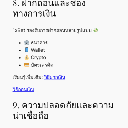
8. ฝากถอนและช่อง
ทางการเงิน
1xBet รองรับการฝากถอนหลายรูปแบบ
ธนาคาร
Wallet
Crypto
บัตรเครดิต
เรียนรู้เพิ่มเติม:
วิธีฝากเงิน
วิธีถอนเงิน
9. ความปลอดภัยและความ
น่าเชื่อถือ