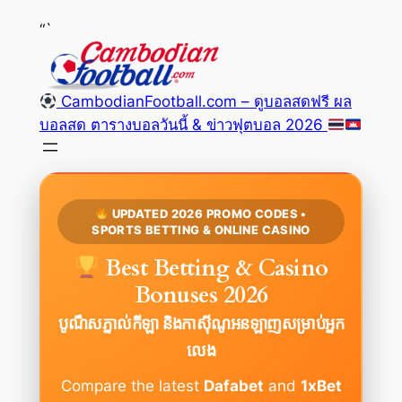
ข้าม
“`
ไป
ยัง
เนื้อหา
CambodianFootball.com – ดูบอลสดฟรี ผล
บอลสด ตารางบอลวันนี้ & ข่าวฟุตบอล 2026
UPDATED 2026 PROMO CODES •
SPORTS BETTING & ONLINE CASINO
Best Betting & Casino
Bonuses 2026
បូណឹសភ្នាល់កីឡា និងកាស៊ីណូអនឡាញសម្រាប់អ្នក
លេង
Compare the latest
Dafabet
and
1xBet