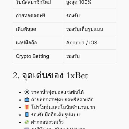
โบนัสสมาชิกใหม่
สูงสุด 100%
ถ่ายทอดสดฟรี
รองรับ
เดิมพันสด
รองรับเต็มรูปแบบ
แอปมือถือ
Android / iOS
Crypto Betting
รองรับ
2. จุดเด่นของ 1xBet
ราคาน้ำฟุตบอลแข่งขันได้
ถ่ายทอดสดฟุตบอลฟรีหลายลีก
โปรโมชั่นและโบนัสจำนวนมาก
รองรับมือถือเต็มรูปแบบ
ฝากถอนรวดเร็ว