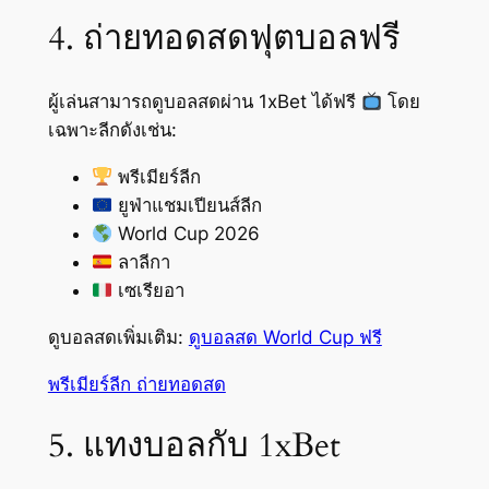
4. ถ่ายทอดสดฟุตบอลฟรี
ผู้เล่นสามารถดูบอลสดผ่าน 1xBet ได้ฟรี
โดย
เฉพาะลีกดังเช่น:
พรีเมียร์ลีก
ยูฟ่าแชมเปียนส์ลีก
World Cup 2026
ลาลีกา
เซเรียอา
ดูบอลสดเพิ่มเติม:
ดูบอลสด World Cup ฟรี
พรีเมียร์ลีก ถ่ายทอดสด
5. แทงบอลกับ 1xBet