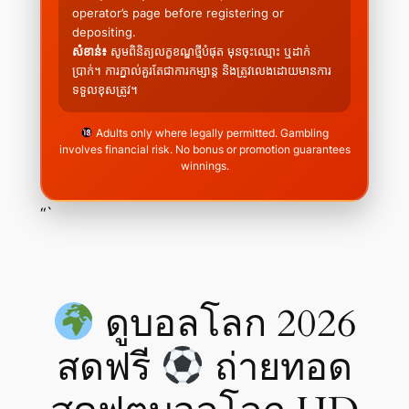
operator’s page before registering or
depositing.
សំខាន់៖
សូមពិនិត្យលក្ខខណ្ឌថ្មីបំផុត មុនចុះឈ្មោះ ឬដាក់
ប្រាក់។ ការភ្នាល់គួរតែជាការកម្សាន្ត និងត្រូវលេងដោយមានការ
ទទួលខុសត្រូវ។
Adults only where legally permitted. Gambling
involves financial risk. No bonus or promotion guarantees
winnings.
“`
ดูบอลโลก 2026
สดฟรี
ถ่ายทอด