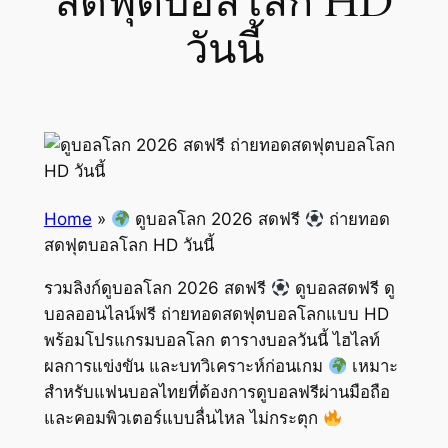
สดฟุตบอลโลก HD
วันนี้
Home
»
ดูบอลโลก 2026 สดฟรี
ถ่ายทอด
สดฟุตบอลโลก HD วันนี้
รวมลิงก์ดูบอลโลก 2026 สดฟรี
ดูบอลสดฟรี ดู
บอลออนไลน์ฟรี ถ่ายทอดสดฟุตบอลโลกแบบ HD
พร้อมโปรแกรมบอลโลก ตารางบอลวันนี้ ไฮไลท์
ผลการแข่งขัน และบทวิเคราะห์ก่อนเกม
เหมาะ
สำหรับแฟนบอลไทยที่ต้องการดูบอลฟรีผ่านมือถือ
และคอมพิวเตอร์แบบลื่นไหล ไม่กระตุก