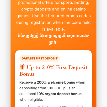
promotional offers for sports betting,
crypto deposits and online casino
games. Use the featured promo codes
during registration when the code field
is available.
ពិនិត្យកូដប្រូម៉ូ និងលក្ខខណ្ឌបូណឹសមុនពេលដាក់
ប្រាក់។
DAFABET FIRST DEPOSIT
Up to 210% First Deposit
Bonus
Receive a
200% welcome bonus
when
depositing from 100 THB, plus an
additional
10% crypto deposit bonus
when eligible.