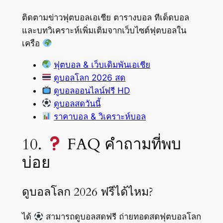
ติดตามข่าวฟุตบอลเอเชีย ตารางบอล ทีเด็ดบอล
และบทวิเคราะห์เพิ่มเติมจากเว็บไซต์ฟุตบอลใน
เครือ
ฟุตบอล & เว็บเดิมพันเอเชีย
ดูบอลโลก 2026 สด
ดูบอลออนไลน์ฟรี HD
ดูบอลสดวันนี้
ราคาบอล & วิเคราะห์บอล
10.
FAQ คำถามที่พบ
บ่อย
ดูบอลโลก 2026 ฟรีได้ไหม?
ได้
สามารถดูบอลสดฟรี ถ่ายทอดสดฟุตบอลโลก