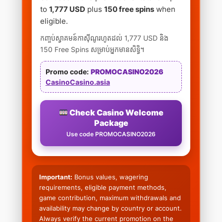
to
1,777 USD
plus
150 free spins
when
eligible.
កញ្ចប់ស្វាគមន៍កាស៊ីណូរហូតដល់ 1,777 USD និង
150 Free Spins សម្រាប់អ្នកមានសិទ្ធិ។
Promo code:
PROMOCASINO2026
CasinoCasino.asia
Check Casino Welcome
Package
Use code PROMOCASINO2026
Important:
Bonus values, wagering
requirements, eligible payment methods,
game contribution, maximum withdrawals and
availability may change by country or account.
Always verify the current promotion on the