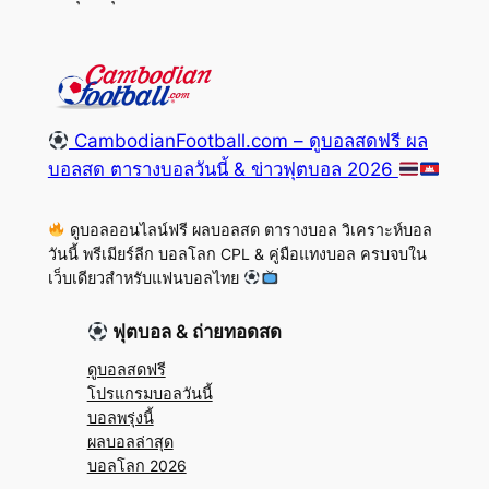
CambodianFootball.com – ดูบอลสดฟรี ผล
บอลสด ตารางบอลวันนี้ & ข่าวฟุตบอล 2026
ดูบอลออนไลน์ฟรี ผลบอลสด ตารางบอล วิเคราะห์บอล
วันนี้ พรีเมียร์ลีก บอลโลก CPL & คู่มือแทงบอล ครบจบใน
เว็บเดียวสำหรับแฟนบอลไทย
ฟุตบอล & ถ่ายทอดสด
ดูบอลสดฟรี
โปรแกรมบอลวันนี้
บอลพรุ่งนี้
ผลบอลล่าสุด
บอลโลก 2026