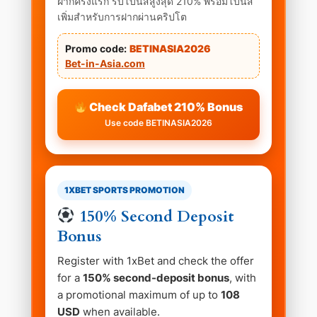
ฝากครั้งแรก รับโบนัสสูงสุด 210% พร้อมโบนัส
เพิ่มสำหรับการฝากผ่านคริปโต
Promo code:
BETINASIA2026
Bet-in-Asia.com
Check Dafabet 210% Bonus
Use code BETINASIA2026
1XBET SPORTS PROMOTION
150% Second Deposit
Bonus
Register with 1xBet and check the offer
for a
150% second-deposit bonus
, with
a promotional maximum of up to
108
USD
when available.