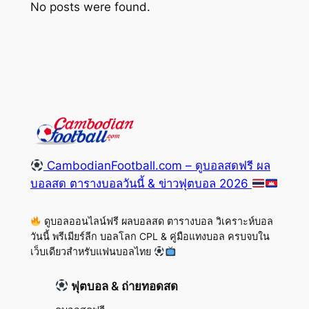
No posts were found.
CambodianFootball.com – ดูบอลสดฟรี ผล
บอลสด ตารางบอลวันนี้ & ข่าวฟุตบอล 2026
ดูบอลออนไลน์ฟรี ผลบอลสด ตารางบอล วิเคราะห์บอล
วันนี้ พรีเมียร์ลีก บอลโลก CPL & คู่มือแทงบอล ครบจบใน
เว็บเดียวสำหรับแฟนบอลไทย
ฟุตบอล & ถ่ายทอดสด