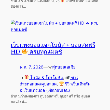
รวมโปรโมชั่นเว็บแทงบอล 2026
สำหรับแฟนบอลไทยที่
ต้องการ…
เว็บแทงบอลแจกโบนัส + บอลสดฟรี
HD
ครบทุกแมตช์
พ.ค. 7, 2026
—
ฟุตบอลเอเชีย
by
in
โบนัส & โปรโมชั่น
, 
ข่าว
ถ่ายทอดสด/ดูบอลสด
, 
รีวิวเว็บเดิมพัน
& เว็บแทงบอล (เช็กก่อนเล่น)
ถ้าคุณกำลังมองหา ดูบอลสดฟรี, ดูบอลฟรี หรือ ดูบอล
ออนไลน์…