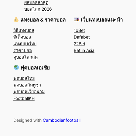
ผลบอลล่าสุด
บอลโลก 2026
แทงบอล & ราคาบอล
เว็บแทงบอลแนะนำ
วิธีแทงบอล
1xBet
ทีเด็ดบอล
Dafabet
แทงบอลไทย
22Bet
ราคาบอล
Bet in Asia
ดูบอลโลกสด
ฟุตบอลเอเชีย
ฟุตบอลไทย
ฟุตบอลกัมพูชา
ฟุตบอลเวียดนาม
FootballKH
Designed with
Cambodianfootball