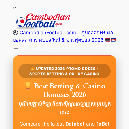
ข้าม
“`
ไป
ยัง
เนื้อหา
CambodianFootball.com – ดูบอลสดฟรี ผล
บอลสด ตารางบอลวันนี้ & ข่าวฟุตบอล 2026
UPDATED 2026 PROMO CODES •
SPORTS BETTING & ONLINE CASINO
Best Betting & Casino
Bonuses 2026
បូណឹសភ្នាល់កីឡា និងកាស៊ីណូអនឡាញសម្រាប់អ្នក
លេង
Compare the latest
Dafabet
and
1xBet