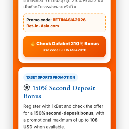
ฝากครั้งแรก รับโบนัสสูงสุด 210% พร้อมโบนัส
เพิ่มสำหรับการฝากผ่านคริปโต
Promo code:
BETINASIA2026
Bet-in-Asia.com
Check Dafabet 210% Bonus
Use code BETINASIA2026
1XBET SPORTS PROMOTION
150% Second Deposit
Bonus
Register with 1xBet and check the offer
for a
150% second-deposit bonus
, with
a promotional maximum of up to
108
USD
when available.