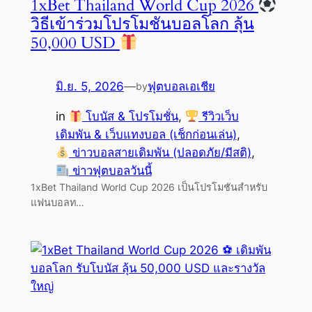
1xBet Thailand World Cup 2026
วิธีเข้าร่วมโปรโมชันบอลโลก ลุ้น
50,000 USD
มิ.ย. 5, 2026
—
ฟุตบอลเอเชีย
by
in
โบนัส & โปรโมชั่น
, 
รีวิวเว็บ
เดิมพัน & เว็บแทงบอล (เช็กก่อนเล่น)
, 
ข่าวบอลสายเดิมพัน (ปลอดภัย/มีสติ)
, 
ข่าวฟุตบอลวันนี้
1xBet Thailand World Cup 2026 เป็นโปรโมชันสำหรับ
แฟนบอลท…