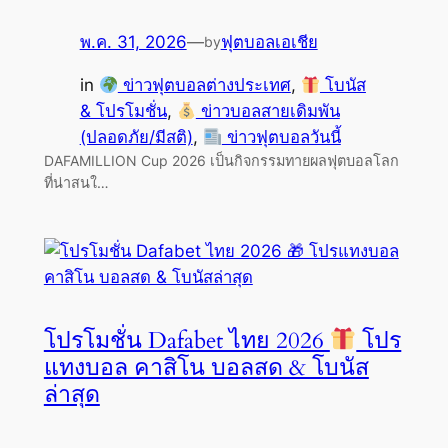
พ.ค. 31, 2026
—
ฟุตบอลเอเชีย
by
in
ข่าวฟุตบอลต่างประเทศ
, 
โบนัส
& โปรโมชั่น
, 
ข่าวบอลสายเดิมพัน
(ปลอดภัย/มีสติ)
, 
ข่าวฟุตบอลวันนี้
DAFAMILLION Cup 2026 เป็นกิจกรรมทายผลฟุตบอลโลก
ที่น่าสนใ…
โปรโมชั่น Dafabet ไทย 2026
โปร
แทงบอล คาสิโน บอลสด & โบนัส
ล่าสุด