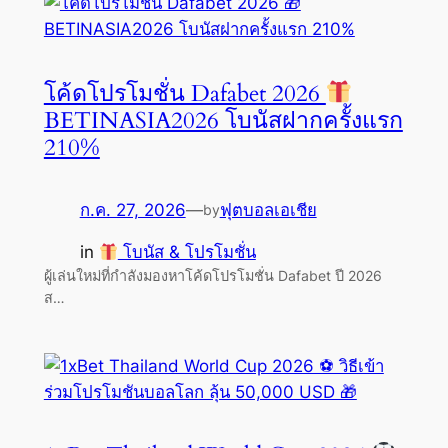
โค้ดโปรโมชั่น Dafabet 2026
BETINASIA2026 โบนัสฝากครั้งแรก
210%
ก.ค. 27, 2026
—
ฟุตบอลเอเชีย
by
in
โบนัส & โปรโมชั่น
ผู้เล่นใหม่ที่กำลังมองหาโค้ดโปรโมชั่น Dafabet ปี 2026
ส…