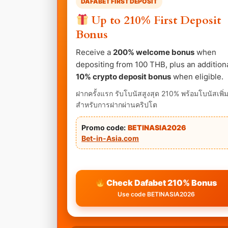
DAFABET FIRST DEPOSIT
Up to 210% First Deposit
Bonus
Receive a
200% welcome bonus
when
depositing from 100 THB, plus an addition
10% crypto deposit bonus
when eligible.
ฝากครั้งแรก รับโบนัสสูงสุด 210% พร้อมโบนัสเพิ่
สำหรับการฝากผ่านคริปโต
Promo code:
BETINASIA2026
Bet-in-Asia.com
Check Dafabet 210% Bonus
Use code BETINASIA2026