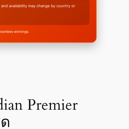
nd availability may change by country or
arantees winnings.
ian Premier
ุด