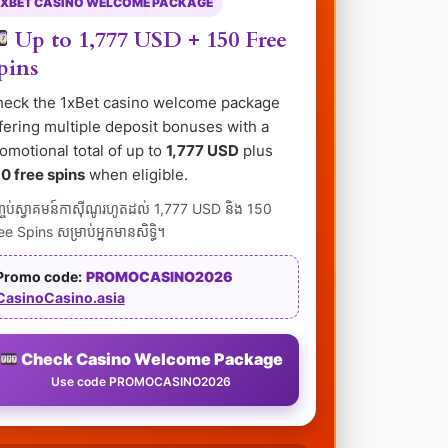
1XBET CASINO WELCOME PACKAGE
Up to 1,777 USD + 150 Free
pins
eck the 1xBet casino welcome package
fering multiple deposit bonuses with a
omotional total of up to
1,777 USD
plus
0 free spins
when eligible.
្ចប់ស្វាគមន៍កាស៊ីណូរហូតដល់ 1,777 USD និង 150
ee Spins សម្រាប់អ្នកមានសិទ្ធិ។
Promo code:
PROMOCASINO2026
CasinoCasino.asia
Check Casino Welcome Package
Use code PROMOCASINO2026