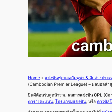
Home
»
แข่งขันฟุตบอลกัมพูชา & ลีกต่างประเ
(Cambodian Premier League) – ผลบอลล่าส
ยินดีต้อนรับสู่หน้ารวม
ผลการแข่งขัน CPL
(Cam
ตารางคะแนน
,
โปรแกรมแข่งขัน
, หรือ
ดาวซัลโ