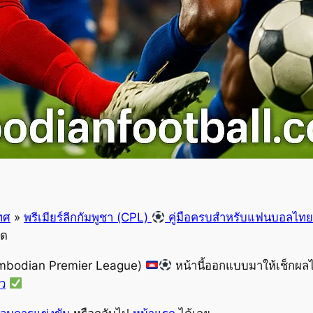
ทศ
»
พรีเมียร์ลีกกัมพูชา (CPL)
คู่มือครบสำหรับแฟนบอลไทย 
ุด
bodian Premier League)
หน้านี้ออกแบบมาให้เช็กผลได
ว