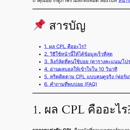
ถ้าคุณอยากดูภาพรวมลีกทั้งหมด ลองไปที่
หน้า
สารบัญ
1. ผล CPL คืออะไร?
2. วิธีใช้หน้านี้ให้ได้ข้อมูลเร็วที่สุด
3. ลิงก์ลัดที่คนใช้บ่อย (ตารางคะแนน/โ
4. อ่านผลบอลให้เข้าใจใน 10 วินาที
5. ทริคติดตาม CPL แบบคนดูจริง (ฟอร์มที
6. คำถามที่พบบ่อย (FAQ)
1. ผล CPL คืออะไร