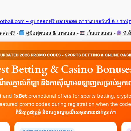
ball.com – ดูบอลสดฟรี ผลบอลสด ตารางบอลวันนี้ & ข่าวฟ
ลสดฟรี
คู่มือฟุตบอล & แทงบอล
เว็บแทงบอล
ทีเ
UPDATED 2026 PROMO CODES • SPORTS BETTING & ONLINE CAS
st Betting & Casino Bonuse
ណឹសភ្នាល់កីឡា និងកាស៊ីណូអនឡាញសម្រាប់អ្នក
t
and
1xBet
promotional offers for sports betting, crypt
atured promo codes during registration when the code f
ពិនិត្យកូដប្រូម៉ូ និងលក្ខខណ្ឌបូណឹសមុនពេលដាក់ប្រាក់។