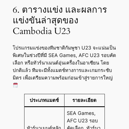
6. ตารางแข่ง และผลการ
แข่งขันล่าสุดของ
Cambodia U23
โปรแกรมแข่งของทีมชาติกัมพูชา U23 จะแน่นเป็น
พิเศษในช่วงปีที่มี SEA Games, AFC U23 รอบคัด
เลือก หรือทัวร์นาเมนต์อุ่นเครื่องในอาเซียน โดย
ปกติแล้ว ทีมจะมีทั้งแมตช์ทางการและเกมกระชับ
มิตร เพื่อเตรียมความพร้อมก่อนเข้าสู่รายการใหญ่
ประเภทแมตช์
รายละเอียด
SEA Games,
AFC U23 รอบ
ทัวร์นาเมนต์หลัก
คัดเลือก, ทัวร์นา