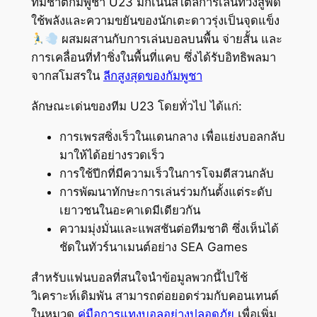
ทีมชาติกัมพูชา U23 มักเน้นสไตล์การเล่นที่วิ่งสู้ฟัด
ใช้พลังและความขยันของนักเตะดาวรุ่งเป็นจุดแข็ง
ผสมผสานกับการเล่นบอลบนพื้น จ่ายสั้น และ
การเคลื่อนที่ทำชิ่งในพื้นที่แคบ ซึ่งได้รับอิทธิพลมา
จากสโมสรใน
ลีกสูงสุดของกัมพูชา
ลักษณะเด่นของทีม U23 โดยทั่วไป ได้แก่:
การเพรสซิ่งเร็วในแดนกลาง เพื่อแย่งบอลกลับ
มาให้ได้อย่างรวดเร็ว
การใช้ปีกที่มีความเร็วในการโจมตีสวนกลับ
การพัฒนาทักษะการเล่นร่วมกันตั้งแต่ระดับ
เยาวชนในอะคาเดมีเดียวกัน
ความมุ่งมั่นและแพสชันต่อทีมชาติ ซึ่งเห็นได้
ชัดในทัวร์นาเมนต์อย่าง SEA Games
สำหรับแฟนบอลที่สนใจนำข้อมูลพวกนี้ไปใช้
วิเคราะห์เดิมพัน สามารถต่อยอดร่วมกับคอนเทนต์
ในหมวด
คู่มือการแทงบอลอย่างปลอดภัย
เพื่อเพิ่ม