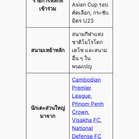
รายการหลักที่
Asian Cup รอบ
เข้าร่วม
คัดเลือก, กระชับ
มิตร U23
สนามกีฬาแห่ง
ชาติโมโรโดก
สนามเหย้าหลัก
เตโช และสนาม
อื่น ๆ ใน
พนมเปญ
Cambodian
Premier
League
,
Phnom Penh
นักเตะส่วนใหญ่
Crown
,
มาจาก
Visakha FC
,
National
Defense FC