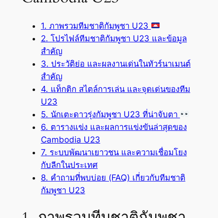
1. ภาพรวมทีมชาติกัมพูชา U23
2. โปรไฟล์ทีมชาติกัมพูชา U23 และข้อมูล
สำคัญ
3. ประวัติย่อ และผลงานเด่นในทัวร์นาเมนต์
สำคัญ
4. แท็กติก สไตล์การเล่น และจุดเด่นของทีม
U23
5. นักเตะดาวรุ่งกัมพูชา U23 ที่น่าจับตา
6. ตารางแข่ง และผลการแข่งขันล่าสุดของ
Cambodia U23
7. ระบบพัฒนาเยาวชน และความเชื่อมโยง
กับลีกในประเทศ
8. คำถามที่พบบ่อย (FAQ) เกี่ยวกับทีมชาติ
กัมพูชา U23
1. ภาพรวมทีมชาติกัมพูชา