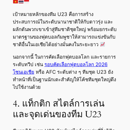
เป้าหมายหลักของทีม U23 คือการสร้าง
ประสบการณ์ในระดับนานาชาติให้กับดาวรุ่ง และ
ผลักดันพวกเขาเข้าสู่ทีมชาติชุดใหญ่ พร้อมยกระดับ
มาตรฐานของฟุตบอลกัมพูชาให้สามารถแข่งขันกับ
ชาติอื่นในเอเชียได้อย่างมั่นคงในระยะยาว
นอกจากนี้ ในการคัดเลือกฟุตบอลโลก และรายการ
ระดับทวีป เช่น
รอบคัดเลือกฟุตบอลโลก 2026
โซนเอเชีย
หรือ AFC ระดับต่าง ๆ ทีมชุด U23 ยัง
ทำหน้าที่เป็นฐานนักเตะสำคัญให้โค้ชทีมชุดใหญ่ดึง
ไปใช้งานด้วย
4. แท็กติก สไตล์การเล่น
และจุดเด่นของทีม U23