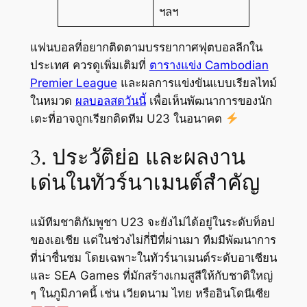
ฯลฯ
แฟนบอลที่อยากติดตามบรรยากาศฟุตบอลลีกใน
ประเทศ ควรดูเพิ่มเติมที่
ตารางแข่ง Cambodian
Premier League
และผลการแข่งขันแบบเรียลไทม์
ในหมวด
ผลบอลสดวันนี้
เพื่อเห็นพัฒนาการของนัก
เตะที่อาจถูกเรียกติดทีม U23 ในอนาคต
3. ประวัติย่อ และผลงาน
เด่นในทัวร์นาเมนต์สำคัญ
แม้ทีมชาติกัมพูชา U23 จะยังไม่ได้อยู่ในระดับท็อป
ของเอเชีย แต่ในช่วงไม่กี่ปีที่ผ่านมา ทีมมีพัฒนาการ
ที่น่าชื่นชม โดยเฉพาะในทัวร์นาเมนต์ระดับอาเซียน
และ SEA Games ที่มักสร้างเกมสูสีให้กับชาติใหญ่
ๆ ในภูมิภาคนี้ เช่น เวียดนาม ไทย หรืออินโดนีเซีย