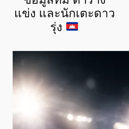
แข่ง และนักเตะดาว
รุ่ง