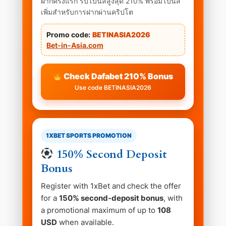
ฝากครั้งแรก รับโบนัสสูงสุด 210% พร้อมโบนัส
เพิ่มสำหรับการฝากผ่านคริปโต
Promo code:
BETINASIA2026
Bet-in-Asia.com
Check Dafabet 210% Bonus
Use code BETINASIA2026
1XBET SPORTS PROMOTION
150% Second Deposit
Bonus
Register with 1xBet and check the offer
for a
150% second-deposit bonus
, with
a promotional maximum of up to
108
USD
when available.