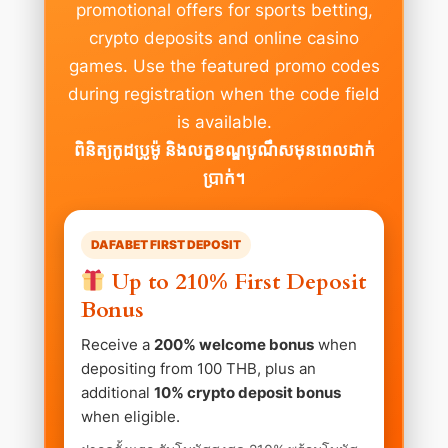
promotional offers for sports betting,
crypto deposits and online casino
games. Use the featured promo codes
during registration when the code field
is available.
ពិនិត្យកូដប្រូម៉ូ និងលក្ខខណ្ឌបូណឹសមុនពេលដាក់
ប្រាក់។
DAFABET FIRST DEPOSIT
Up to 210% First Deposit
Bonus
Receive a
200% welcome bonus
when
depositing from 100 THB, plus an
additional
10% crypto deposit bonus
when eligible.