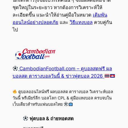
นักเตะดาวรุ่งของประเทศนั้น ๆ ซึ่งมีผลต่อทีมชาติ
ชุดใหญ่ในระยะยาว หากต้องการวิเคราะห์ให้
ละเอียดขึ้น แนะนำให้อ่านคู่มือในหมวด
เดิมพัน
ออนไลน์อย่างปลอดภัย
และ
วิธีแทงบอล
ควบคู่กัน
ไป
CambodianFootball.com – ดูบอลสดฟรี ผล
บอลสด ตารางบอลวันนี้ & ข่าวฟุตบอล 2026
ดูบอลออนไลน์ฟรี ผลบอลสด ตารางบอล วิเคราะห์บอล
วันนี้ พรีเมียร์ลีก บอลโลก CPL & คู่มือแทงบอล ครบจบใน
เว็บเดียวสำหรับแฟนบอลไทย
ฟุตบอล & ถ่ายทอดสด