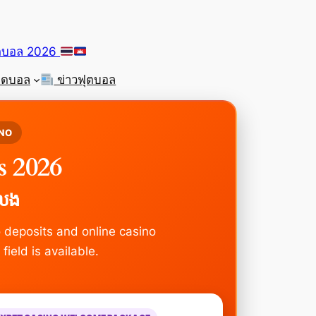
ุตบอล 2026
ด็ดบอล
ข่าวฟุตบอล
INO
s 2026
លេង
o deposits and online casino
ield is available.