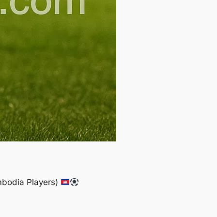
ambodia Players)