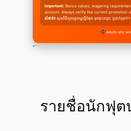
Important:
Bonus values, wagering requirement
account. Always verify the current promotion o
សំខាន់៖
សូមពិនិត្យលក្ខខណ្ឌថ្មីបំផុត មុនចុះឈ្មោះ ឬដាក់ប្រាក
Adults only whe
“`
รายชื่อนักฟุ