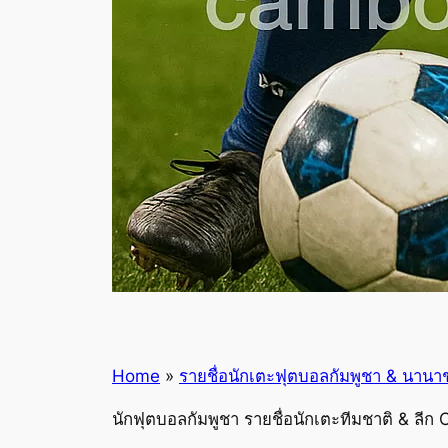
Home
»
รายชื่อนักเตะฟุตบอลกัมพูชา & นาน
นักฟุตบอลกัมพูชา รายชื่อนักเตะทีมชาติ & ลีก