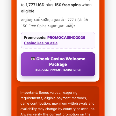
to
1,777 USD
plus
150 free spins
when
eligible.
កញ្ចប់ស្វាគមន៍កាស៊ីណូរហូតដល់ 1,777 USD និង
150 Free Spins សម្រាប់អ្នកមានសិទ្ធិ។
Promo code:
PROMOCASINO2026
CasinoCasino.asia
Check Casino Welcome
Package
Use code PROMOCASINO2026
Important:
Bonus values, wagering
requirements, eligible payment methods,
game contribution, maximum withdrawals and
availability may change by country or account.
Always verify the current promotion on the