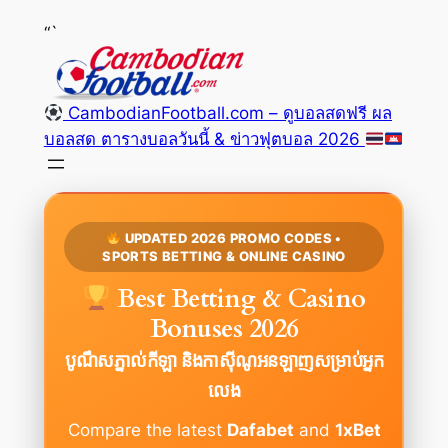
ข้าม
“`
ไป
ยัง
เนื้อหา
CambodianFootball.com – ดูบอลสดฟรี ผล
บอลสด ตารางบอลวันนี้ & ข่าวฟุตบอล 2026
UPDATED 2026 PROMO CODES •
SPORTS BETTING & ONLINE CASINO
Best Betting & Casino
Bonuses 2026
បូណឹសភ្នាល់កីឡា និងកាស៊ីណូអនឡាញសម្រាប់អ្នក
លេង
Compare the latest
Dafabet
and
1xBet