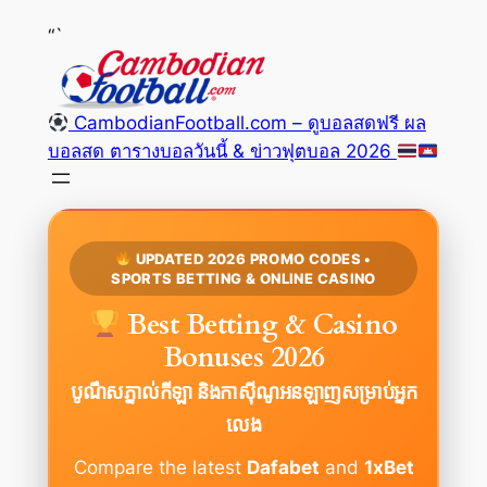
ข้าม
“`
ไป
ยัง
เนื้อหา
CambodianFootball.com – ดูบอลสดฟรี ผล
บอลสด ตารางบอลวันนี้ & ข่าวฟุตบอล 2026
UPDATED 2026 PROMO CODES •
SPORTS BETTING & ONLINE CASINO
Best Betting & Casino
Bonuses 2026
បូណឹសភ្នាល់កីឡា និងកាស៊ីណូអនឡាញសម្រាប់អ្នក
លេង
Compare the latest
Dafabet
and
1xBet