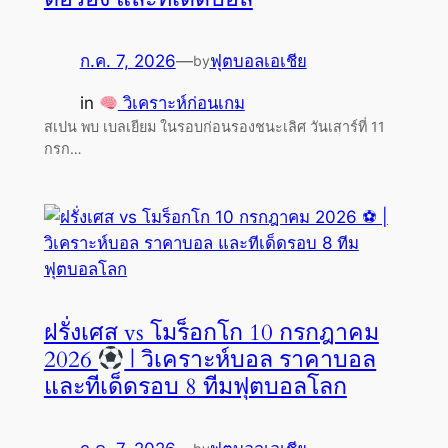
ก.ค. 7, 2026
—
ฟุตบอลเอเชีย
by
in
วิเคราะห์ก่อนเกม
สเปน พบ เบลเยียม ในรอบก่อนรองชนะเลิศ วันเสาร์ที่ 11
กรก…
ฝรั่งเศส vs โมร็อกโก 10 กรกฎาคม
2026
| วิเคราะห์บอล ราคาบอล
และทีเด็ดรอบ 8 ทีมฟุตบอลโลก