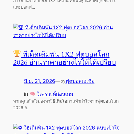
การอ่านราคาบอล 1X2 ให้เป็น คือพื้นฐานสำคัญของการ
แทงบอลฟ…
ทีเด็ดเดิมพัน 1X2 ฟุตบอลโลก
2026 อ่านราคาอย่างไรให้ได้เปรียบ
มิ.ย. 21, 2026
—
ฟุตบอลเอเชีย
by
in
วิเคราะห์ก่อนเกม
หากคุณกำลังมองหาวิธีเพิ่มโอกาสทำกำไรจากฟุตบอลโลก
2026 ก…