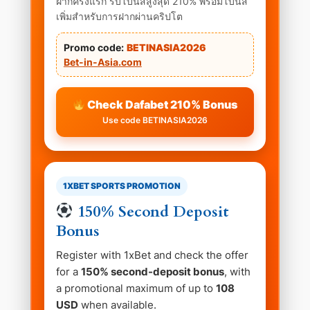
ฝากครั้งแรก รับโบนัสสูงสุด 210% พร้อมโบนัส
เพิ่มสำหรับการฝากผ่านคริปโต
Promo code:
BETINASIA2026
Bet-in-Asia.com
Check Dafabet 210% Bonus
Use code BETINASIA2026
1XBET SPORTS PROMOTION
150% Second Deposit
Bonus
Register with 1xBet and check the offer
for a
150% second-deposit bonus
, with
a promotional maximum of up to
108
USD
when available.