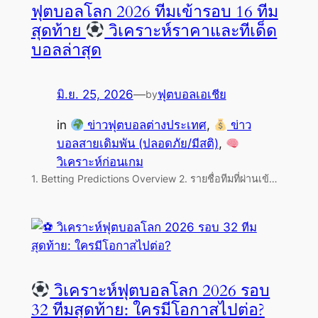
ฟุตบอลโลก 2026 ทีมเข้ารอบ 16 ทีม
สุดท้าย
วิเคราะห์ราคาและทีเด็ด
บอลล่าสุด
มิ.ย. 25, 2026
—
ฟุตบอลเอเชีย
by
in
ข่าวฟุตบอลต่างประเทศ
, 
ข่าว
บอลสายเดิมพัน (ปลอดภัย/มีสติ)
, 
วิเคราะห์ก่อนเกม
1. Betting Predictions Overview 2. รายชื่อทีมที่ผ่านเข้…
วิเคราะห์ฟุตบอลโลก 2026 รอบ
32 ทีมสุดท้าย: ใครมีโอกาสไปต่อ?