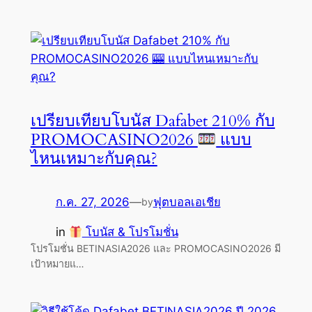
เปรียบเทียบโบนัส Dafabet 210% กับ
PROMOCASINO2026
แบบ
ไหนเหมาะกับคุณ?
ก.ค. 27, 2026
—
ฟุตบอลเอเชีย
by
in
โบนัส & โปรโมชั่น
โปรโมชั่น BETINASIA2026 และ PROMOCASINO2026 มี
เป้าหมายแ…