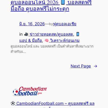
ดูบอลออนไลน์ 2026
บอลสดฟรี
มือถือ ดูบอลฟรีไม่กระตุก
มิ.ย. 16, 2026
—
ฟุตบอลเอเชีย
by
in
ข่าวถ่ายทอดสด/ดูบอลสด
, 
แอป & มือถือ
, 
วิเคราะห์ก่อนเกม
ดูบอลออนไลน์ และ บอลสดฟรี เป็นคำค้นหาที่เหมาะมาก
สำหรับแ…
Next Page
→
CambodianFootball.com – ดูบอลสดฟรี ผล