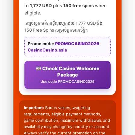
to
1,777 USD
plus
150 free spins
when
eligible.
កញ្ចប់ស្វាគមន៍កាស៊ីណូរហូតដល់ 1,777 USD និង
150 Free Spins សម្រាប់អ្នកមានសិទ្ធិ។
Promo code:
PROMOCASINO2026
CasinoCasino.asia
Check Casino Welcome
Package
Use code PROMOCASINO2026
Important:
Bonus values, wagering
requirements, eligible payment methods,
game contribution, maximum withdrawals and
availability may change by country or account.
Always verify the current promotion on the