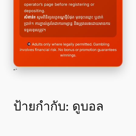
operator’s page before registering or
depositing.
សំខាន់៖
សូមពិនិត្យលក្ខខណ្ឌថ្មីបំផុត មុនចុះឈ្មោះ ឬដាក់
ប្រាក់។ ការភ្នាល់គួរតែជាការកម្សាន្ត និងត្រូវលេងដោយមានការ
ទទួលខុសត្រូវ។
Adults only where legally permitted. Gambling
involves financial risk. No bonus or promotion guarantees
winnings.
“`
ป้ายกำกับ:
ดูบอล