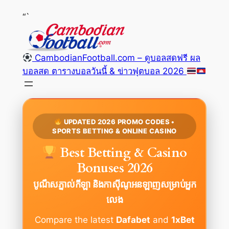
ข้าม
“`
ไป
ยัง
เนื้อหา
CambodianFootball.com – ดูบอลสดฟรี ผล
บอลสด ตารางบอลวันนี้ & ข่าวฟุตบอล 2026
UPDATED 2026 PROMO CODES •
SPORTS BETTING & ONLINE CASINO
Best Betting & Casino
Bonuses 2026
បូណឹសភ្នាល់កីឡា និងកាស៊ីណូអនឡាញសម្រាប់អ្នក
លេង
Compare the latest
Dafabet
and
1xBet