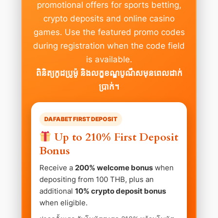
promotional offers for sports betting,
crypto deposits and online casino
games. Use the featured promo codes
during registration when the code field
is available.
ពិនិត្យកូដប្រូម៉ូ និងលក្ខខណ្ឌបូណឹសមុនពេលដាក់
ប្រាក់។
DAFABET FIRST DEPOSIT
Up to 210% First Deposit
Bonus
Receive a
200% welcome bonus
when
depositing from 100 THB, plus an
additional
10% crypto deposit bonus
when eligible.