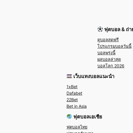
ฟุตบอล & ถ่
ดูบอลสดฟรี
โปรแกรมบอลวันนี้
บอลพรุ่งนี้
ผลบอลล่าสุด
บอลโลก 2026
เว็บแทงบอลแนะนำ
1xBet
Dafabet
22Bet
Bet in Asia
ฟุตบอลเอเชีย
ฟุตบอลไทย