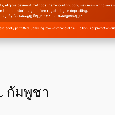
s, eligible payment methods, game contribution, maximum withdrawals a
n the operator’s page before registering or depositing.
់។ ការភ្នាល់គួរតែជាការកម្សាន្ត និងត្រូវលេងដោយមានការទទួលខុសត្រូវ។
re legally permitted. Gambling involves financial risk. No bonus or promotion gu
 กัมพูชา