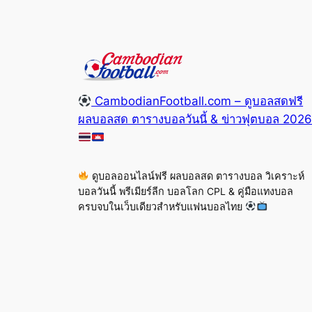
CambodianFootball.com – ดูบอลสดฟรี
ผลบอลสด ตารางบอลวันนี้ & ข่าวฟุตบอล 2026
ดูบอลออนไลน์ฟรี ผลบอลสด ตารางบอล วิเคราะห์
บอลวันนี้ พรีเมียร์ลีก บอลโลก CPL & คู่มือแทงบอล
ครบจบในเว็บเดียวสำหรับแฟนบอลไทย