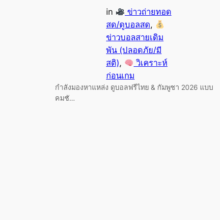
in
ข่าวถ่ายทอด
สด/ดูบอลสด
, 
ข่าวบอลสายเดิม
พัน (ปลอดภัย/มี
สติ)
, 
วิเคราะห์
ก่อนเกม
กำลังมองหาแหล่ง ดูบอลฟรีไทย & กัมพูชา 2026 แบบ
คมชั…