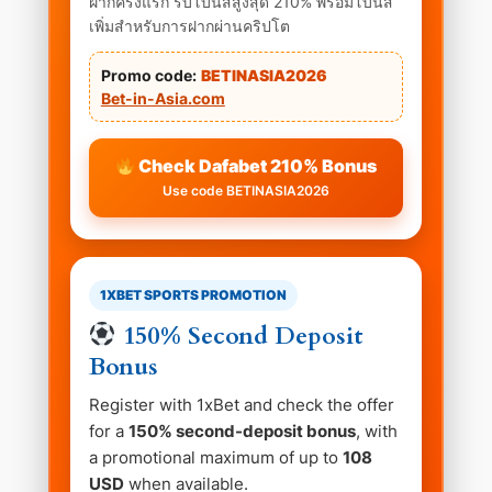
ฝากครั้งแรก รับโบนัสสูงสุด 210% พร้อมโบนัส
เพิ่มสำหรับการฝากผ่านคริปโต
Promo code:
BETINASIA2026
Bet-in-Asia.com
Check Dafabet 210% Bonus
Use code BETINASIA2026
1XBET SPORTS PROMOTION
150% Second Deposit
Bonus
Register with 1xBet and check the offer
for a
150% second-deposit bonus
, with
a promotional maximum of up to
108
USD
when available.