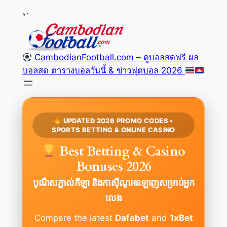
ข้าม
“`
ไป
ยัง
เนื้อหา
CambodianFootball.com – ดูบอลสดฟรี ผล
บอลสด ตารางบอลวันนี้ & ข่าวฟุตบอล 2026
UPDATED 2026 PROMO CODES •
SPORTS BETTING & ONLINE CASINO
Best Betting & Casino
Bonuses 2026
បូណឹសភ្នាល់កីឡា និងកាស៊ីណូអនឡាញសម្រាប់អ្នក
លេង
Compare the latest
Dafabet
and
1xBet