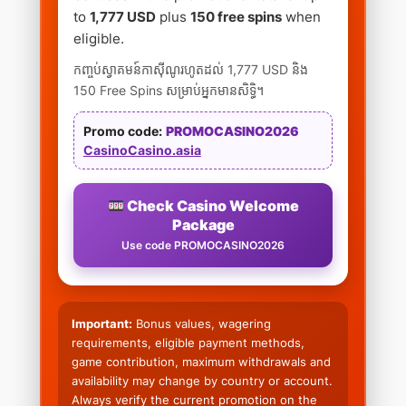
to
1,777 USD
plus
150 free spins
when
eligible.
កញ្ចប់ស្វាគមន៍កាស៊ីណូរហូតដល់ 1,777 USD និង
150 Free Spins សម្រាប់អ្នកមានសិទ្ធិ។
Promo code:
PROMOCASINO2026
CasinoCasino.asia
Check Casino Welcome
Package
Use code PROMOCASINO2026
Important:
Bonus values, wagering
requirements, eligible payment methods,
game contribution, maximum withdrawals and
availability may change by country or account.
Always verify the current promotion on the