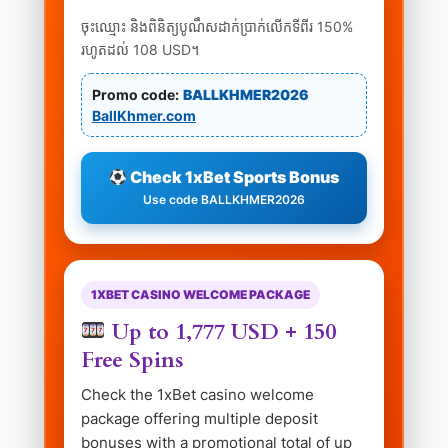
ចុះឈ្មោះ និងពិនិត្យបូណឹសដាក់ប្រាក់លើកទីពីរ 150%
រហូតដល់ 108 USD។
Promo code:
BALLKHMER2026
BallKhmer.com
Check 1xBet Sports Bonus
Use code BALLKHMER2026
1XBET CASINO WELCOME PACKAGE
Up to 1,777 USD + 150
Free Spins
Check the 1xBet casino welcome
package offering multiple deposit
bonuses with a promotional total of up