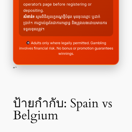
operator’s page before registering or
depositing.
សំខាន់៖
សូមពិនិត្យលក្ខខណ្ឌថ្មីបំផុត មុនចុះឈ្មោះ ឬដាក់
ប្រាក់។ ការភ្នាល់គួរតែជាការកម្សាន្ត និងត្រូវលេងដោយមានការ
ទទួលខុសត្រូវ។
Adults only where legally permitted. Gambling
involves financial risk. No bonus or promotion guarantees
winnings.
“`
ป้ายกำกับ:
Spain vs
Belgium