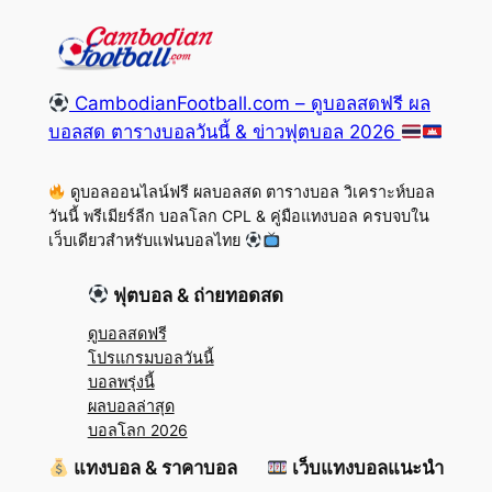
CambodianFootball.com – ดูบอลสดฟรี ผล
บอลสด ตารางบอลวันนี้ & ข่าวฟุตบอล 2026
ดูบอลออนไลน์ฟรี ผลบอลสด ตารางบอล วิเคราะห์บอล
วันนี้ พรีเมียร์ลีก บอลโลก CPL & คู่มือแทงบอล ครบจบใน
เว็บเดียวสำหรับแฟนบอลไทย
ฟุตบอล & ถ่ายทอดสด
ดูบอลสดฟรี
โปรแกรมบอลวันนี้
บอลพรุ่งนี้
ผลบอลล่าสุด
บอลโลก 2026
แทงบอล & ราคาบอล
เว็บแทงบอลแนะนำ