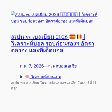
สเปน vs เบลเยียม 2026
|
วิเคราะห์บอล รอบก่อนรองฯ อัตรา
ต่อรอง และทีเด็ดบอล
ก.ค. 7, 2026
—
ฟุตบอลเอเชีย
by
in
วิเคราะห์ก่อนเกม
สเปน พบ เบลเยียม ในรอบก่อนรองชนะเลิศ วันเสาร์ที่ 11
กรก…