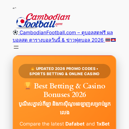
ข้าม
“`
ไป
ยัง
เนื้อหา
CambodianFootball.com – ดูบอลสดฟรี ผล
บอลสด ตารางบอลวันนี้ & ข่าวฟุตบอล 2026
UPDATED 2026 PROMO CODES •
SPORTS BETTING & ONLINE CASINO
Best Betting & Casino
Bonuses 2026
បូណឹសភ្នាល់កីឡា និងកាស៊ីណូអនឡាញសម្រាប់អ្នក
លេង
Compare the latest
Dafabet
and
1xBet