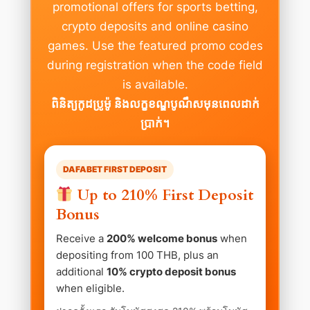
promotional offers for sports betting,
crypto deposits and online casino
games. Use the featured promo codes
during registration when the code field
is available.
ពិនិត្យកូដប្រូម៉ូ និងលក្ខខណ្ឌបូណឹសមុនពេលដាក់
ប្រាក់។
DAFABET FIRST DEPOSIT
Up to 210% First Deposit
Bonus
Receive a
200% welcome bonus
when
depositing from 100 THB, plus an
additional
10% crypto deposit bonus
when eligible.