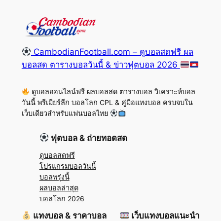
CambodianFootball.com – ดูบอลสดฟรี ผล
บอลสด ตารางบอลวันนี้ & ข่าวฟุตบอล 2026
ดูบอลออนไลน์ฟรี ผลบอลสด ตารางบอล วิเคราะห์บอล
วันนี้ พรีเมียร์ลีก บอลโลก CPL & คู่มือแทงบอล ครบจบใน
เว็บเดียวสำหรับแฟนบอลไทย
ฟุตบอล & ถ่ายทอดสด
ดูบอลสดฟรี
โปรแกรมบอลวันนี้
บอลพรุ่งนี้
ผลบอลล่าสุด
บอลโลก 2026
แทงบอล & ราคาบอล
เว็บแทงบอลแนะนำ