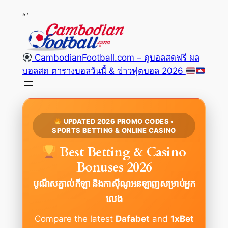
ข้าม
“`
ไป
ยัง
เนื้อหา
CambodianFootball.com – ดูบอลสดฟรี ผล
บอลสด ตารางบอลวันนี้ & ข่าวฟุตบอล 2026
UPDATED 2026 PROMO CODES •
SPORTS BETTING & ONLINE CASINO
Best Betting & Casino
Bonuses 2026
បូណឹសភ្នាល់កីឡា និងកាស៊ីណូអនឡាញសម្រាប់អ្នក
លេង
Compare the latest
Dafabet
and
1xBet