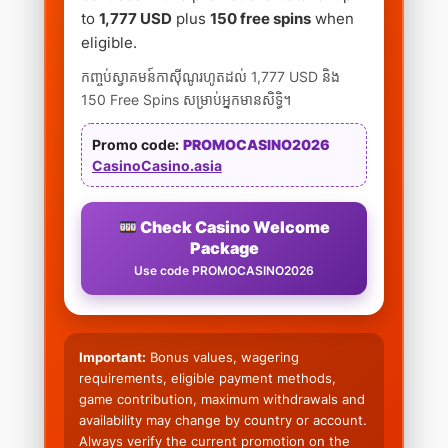
to
1,777 USD
plus
150 free spins
when
eligible.
កញ្ចប់ស្វាគមន៍កាស៊ីណូរហូតដល់ 1,777 USD និង
150 Free Spins សម្រាប់អ្នកមានសិទ្ធិ។
Promo code:
PROMOCASINO2026
CasinoCasino.asia
Check Casino Welcome
Package
Use code PROMOCASINO2026
Important:
Bonus values, wagering
requirements, eligible payment methods,
game contribution, maximum withdrawals and
availability may change by country or account.
Always verify the current promotion on the