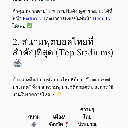
ถ้าคุณอยากตามโปรแกรมทีมดัง ดูตารางแข่งได้ที่
หน้า
Fixtures
และผลการแข่งขันที่หน้า
Results
ได้เลย
2. สนามฟุตบอลไทยที่
สำคัญที่สุด (Top Stadiums)
ด้านล่างคือสนามฟุตบอลไทยที่ถือว่า “ไอคอนระดับ
ประเทศ” ทั้งจากความจุ ประวัติศาสตร์ และการใช้
งานในรายการใหญ่ ๆ
ความจุ
สนาม
เมือง/
โดย
จุดเด่น
จังหวัด
ประมาณ