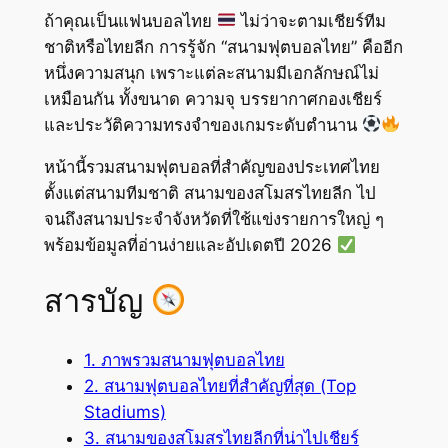
ถ้าคุณเป็นแฟนบอลไทย
ไม่ว่าจะตามเชียร์ทีม
ชาติหรือไทยลีก การรู้จัก “สนามฟุตบอลไทย” คืออีก
หนึ่งความสนุก เพราะแต่ละสนามมีเอกลักษณ์ไม่
เหมือนกัน ทั้งขนาด ความจุ บรรยากาศกองเชียร์
และประวัติความทรงจำของเกมระดับตำนาน
หน้านี้รวมสนามฟุตบอลที่สำคัญของประเทศไทย
ตั้งแต่สนามทีมชาติ สนามของสโมสรไทยลีก ไป
จนถึงสนามประจำจังหวัดที่ใช้แข่งรายการใหญ่ ๆ
พร้อมข้อมูลที่อ่านง่ายและอัปเดตปี 2026
สารบัญ
1. ภาพรวมสนามฟุตบอลไทย
2. สนามฟุตบอลไทยที่สำคัญที่สุด (Top
Stadiums)
3. สนามของสโมสรไทยลีกที่น่าไปเชียร์