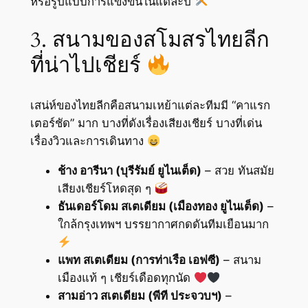
หรือรูปแบบการแข่งขันในแต่ละปี
3. สนามของสโมสรไทยลีก
ที่น่าไปเชียร์
เสน่ห์ของไทยลีกคือสนามเหย้าแต่ละทีมมี “คาแรก
เตอร์ชัด” มาก บางที่ดังเรื่องเสียงเชียร์ บางที่เด่น
เรื่องวิวและการเดินทาง
ช้าง อารีนา (บุรีรัมย์ ยูไนเต็ด)
– สวย ทันสมัย
เสียงเชียร์โหดสุด ๆ
ธันเดอร์โดม สเตเดียม (เมืองทอง ยูไนเต็ด)
–
ใกล้กรุงเทพฯ บรรยากาศกดดันทีมเยือนมาก
แพท สเตเดียม (การท่าเรือ เอฟซี)
– สนาม
เมืองแท้ ๆ เชียร์เดือดทุกนัด
สามอ่าว สเตเดียม (พีที ประจวบฯ)
–