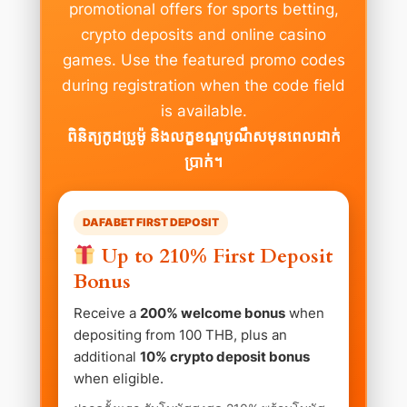
promotional offers for sports betting,
crypto deposits and online casino
games. Use the featured promo codes
during registration when the code field
is available.
ពិនិត្យកូដប្រូម៉ូ និងលក្ខខណ្ឌបូណឹសមុនពេលដាក់
ប្រាក់។
DAFABET FIRST DEPOSIT
Up to 210% First Deposit
Bonus
Receive a
200% welcome bonus
when
depositing from 100 THB, plus an
additional
10% crypto deposit bonus
when eligible.