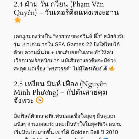
2.4 ฝ่าม วัน กวี้ยน (Phạm Văn
Quyến) – วันเดอร์คิดแห่งเหงะอาน
เคยถูกมองว่าเป็น “ทายาทของฮวินห์ ดึ๊ก” สมัยยังวัย
รุ่น เขาเด่นมากใน SEA Games 22 ยิงใส่ไทยได้
ด้วย ความมั่นใจ + เซนส์บอลขั้นเทพ ทำให้คน
เวียดนามรักหนักมาก แม้เส้นทางอาชีพจะมีช่วง
สะดุด แต่เรื่อง “พรสวรรค์” ไม่มีใครเถียงได้
2.5 เหงียน มินห์ เฟือง (Nguyễn
Minh Phương) – กัปตันสายคุม
จังหวะ
มิดฟิลด์ตัวกลางที่แฟนบอลเชื่อใจสุดๆ ยืนคุมเก
มนิ่งๆ อ่านบอลเก่ง และเป็นหัวใจในยุคที่เวียดนาม
เริ่มมีระบบมากขึ้น เขาได้ Golden Ball ปี 2010