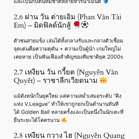
และเป็นกัปตันทีมชาติหลายทัวร์นาเมนต์
2.6 ฝาน วัน ต่ายเอิม (Phan Văn Tài
Em) – มิดฟิลด์นักสู้
ตัวชนสายแข็ง เล่นได้ทั้งกลางรับและกลางตัวเชื่อม
จุดเด่นคือความดุดัน + ความเป็นผู้นำ เกมใหญ่ไม่
เคยหาย เป็นฟันเฟืองสำคัญของทีมชาติยุค 2000s
2.7 เหงียน วัน กวี้ยต (Nguyễn Văn
Quyết) – ราชาลีกเวียดนาม
แม้ดังหนักในยุคใหม่ แต่ความสม่ำเสมอระดับ “คิง
แห่ง V.League” ทำให้เขาถูกยกเป็นตำนานทันที
ได้ Golden Ball หลายครั้งและเป็นหนึ่งในนักเตะที่
ยืนระยะได้โคตรนาน
2.8 เหงียน กวาง ไฮ (Nguyễn Quang