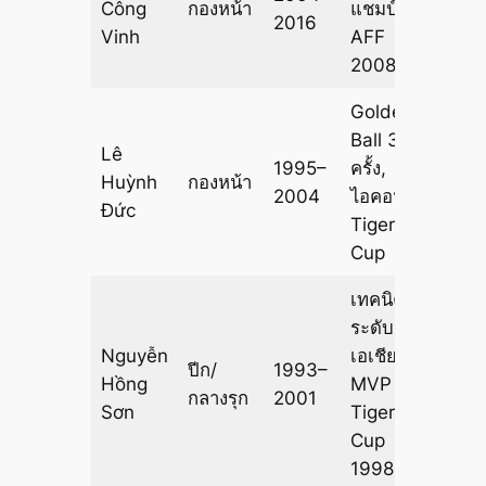
Công
กองหน้า
แชมป์
2016
Vinh
AFF
2008
Golden
Ball 3
Lê
1995–
ครั้ง,
Huỳnh
กองหน้า
2004
ไอคอน
Đức
Tiger
Cup
เทคนิค
ระดับ
Nguyễn
เอเชีย,
ปีก/
1993–
Hồng
MVP
กลางรุก
2001
Sơn
Tiger
Cup
1998