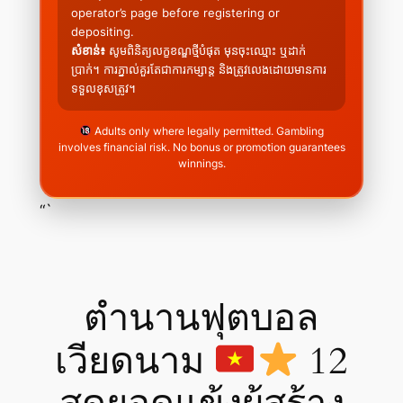
operator’s page before registering or
depositing.
សំខាន់៖
សូមពិនិត្យលក្ខខណ្ឌថ្មីបំផុត មុនចុះឈ្មោះ ឬដាក់
ប្រាក់។ ការភ្នាល់គួរតែជាការកម្សាន្ត និងត្រូវលេងដោយមានការ
ទទួលខុសត្រូវ។
Adults only where legally permitted. Gambling
involves financial risk. No bonus or promotion guarantees
winnings.
“`
ตำนานฟุตบอล
เวียดนาม
12