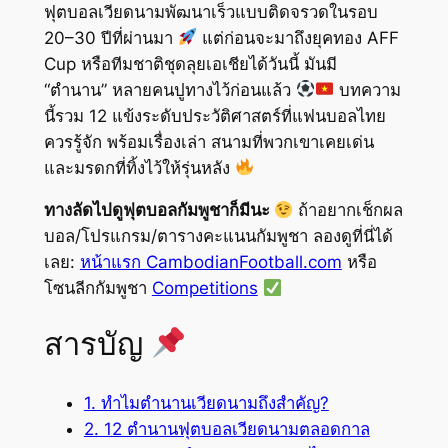
ฟุตบอลเวียดนามพัฒนาเร็วแบบติดจรวดในรอบ
20–30 ปีที่ผ่านมา
แต่ก่อนจะมาถึงยุคทอง AFF
Cup หรือทีมชาติชุดลุยเอเชียได้วันนี้ มันมี
“ตำนาน” หลายคนปูทางไว้ก่อนแล้ว
บทความ
นี้รวม 12 แข้งระดับประวัติศาสตร์ที่แฟนบอลไทย
ควรรู้จัก พร้อมเรื่องเล่า สนามที่พวกเขาเคยเด่น
และมรดกที่ทิ้งไว้ให้รุ่นหลัง
ทางลัดไปดูฟุตบอลกัมพูชาก็มีนะ
ถ้าอยากเช็กผล
บอล/โปรแกรม/ตารางคะแนนกัมพูชา ลองดูที่นี่ได้
เลย:
หน้าแรก CambodianFootball.com
หรือ
โซนลีกกัมพูชา
Competitions
สารบัญ
1. ทำไมตำนานเวียดนามถึงสำคัญ?
2. 12 ตำนานฟุตบอลเวียดนามตลอดกาล