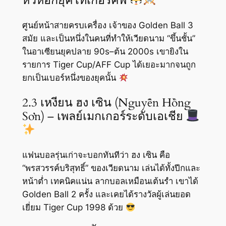
หัวหอกยุคไทเกอร์คัพ
ศูนย์หน้าสายครบเครื่อง เจ้าของ Golden Ball 3
สมัย และเป็นหนึ่งในคนที่ทำให้เวียดนาม “ขึ้นชั้น”
ในอาเซียนยุคปลาย 90s–ต้น 2000s เขายิงใน
รายการ Tiger Cup/AFF Cup ได้เยอะมากจนถูก
ยกเป็นเบอร์หนึ่งของยุคนั้น
2.3 เหงียน ฮง เซิน (Nguyễn Hồng
Sơn) – เพลย์เมกเกอร์ระดับเอเชีย
แฟนบอลรุ่นเก่าจะบอกทันทีว่า ฮง เซิน คือ
“พรสวรรค์บริสุทธิ์” ของเวียดนาม เล่นได้ทั้งปีกและ
หน้าต่ำ เทคนิคแน่น ลากบอลเหมือนเต้นรำ เขาได้
Golden Ball 2 ครั้ง และเคยได้รางวัลผู้เล่นยอด
เยี่ยม Tiger Cup 1998 ด้วย