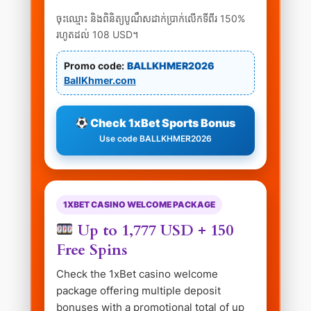
ចុះឈ្មោះ និងពិនិត្យបូណឹសដាក់ប្រាក់លើកទីពីរ 150%
រហូតដល់ 108 USD។
Promo code:
BALLKHMER2026
BallKhmer.com
Check 1xBet Sports Bonus
Use code BALLKHMER2026
1XBET CASINO WELCOME PACKAGE
Up to 1,777 USD + 150
Free Spins
Check the 1xBet casino welcome
package offering multiple deposit
bonuses with a promotional total of up