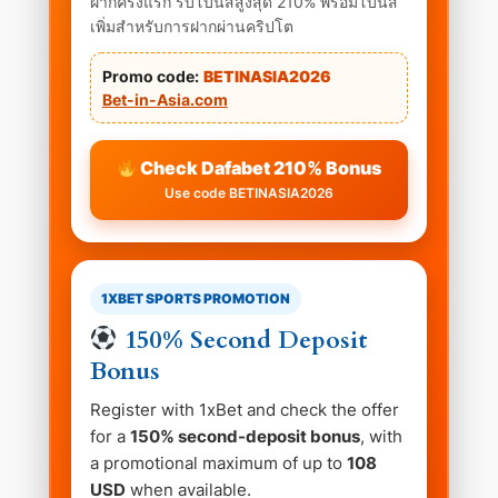
ฝากครั้งแรก รับโบนัสสูงสุด 210% พร้อมโบนัส
เพิ่มสำหรับการฝากผ่านคริปโต
Promo code:
BETINASIA2026
Bet-in-Asia.com
Check Dafabet 210% Bonus
Use code BETINASIA2026
1XBET SPORTS PROMOTION
150% Second Deposit
Bonus
Register with 1xBet and check the offer
for a
150% second-deposit bonus
, with
a promotional maximum of up to
108
USD
when available.