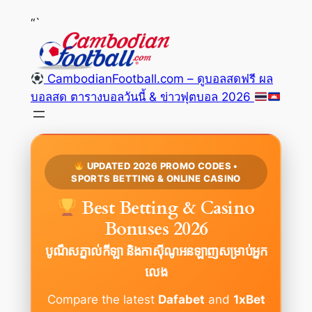
ข้าม
“`
ไป
ยัง
เนื้อหา
CambodianFootball.com – ดูบอลสดฟรี ผล
บอลสด ตารางบอลวันนี้ & ข่าวฟุตบอล 2026
UPDATED 2026 PROMO CODES •
SPORTS BETTING & ONLINE CASINO
Best Betting & Casino
Bonuses 2026
បូណឹសភ្នាល់កីឡា និងកាស៊ីណូអនឡាញសម្រាប់អ្នក
លេង
Compare the latest
Dafabet
and
1xBet