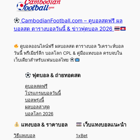
CambodianFootball.com – ดูบอลสดฟรี ผล
บอลสด ตารางบอลวันนี้ & ข่าวฟุตบอล 2026
ดูบอลออนไลน์ฟรี ผลบอลสด ตารางบอล วิเคราะห์บอล
วันนี้ พรีเมียร์ลีก บอลโลก CPL & คู่มือแทงบอล ครบจบใน
เว็บเดียวสำหรับแฟนบอลไทย
ฟุตบอล & ถ่ายทอดสด
ดูบอลสดฟรี
โปรแกรมบอลวันนี้
บอลพรุ่งนี้
ผลบอลล่าสุด
บอลโลก 2026
แทงบอล & ราคาบอล
เว็บแทงบอลแนะนำ
วิธีแทงบอล
1xBet