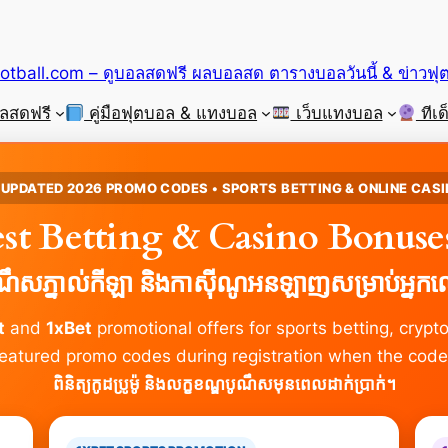
ball.com – ดูบอลสดฟรี ผลบอลสด ตารางบอลวันนี้ & ข่าวฟ
ลสดฟรี
คู่มือฟุตบอล & แทงบอล
เว็บแทงบอล
ทีเ
UPDATED 2026 PROMO CODES • SPORTS BETTING & ONLINE CAS
st Betting & Casino Bonuse
ណឹសភ្នាល់កីឡា និងកាស៊ីណូអនឡាញសម្រាប់អ្នក
t
and
1xBet
promotional offers for sports betting, crypt
atured promo codes during registration when the code f
ពិនិត្យកូដប្រូម៉ូ និងលក្ខខណ្ឌបូណឹសមុនពេលដាក់ប្រាក់។