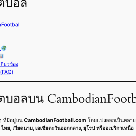
ุตบอล
Football
ม
กี่ยวข้อง
 (FAQ)
ตบอลบน CambodianFootb
ที่มีอยู่บน
CambodianFootball.com
โดยแบ่งออกเป็นหลายป
, ไทย, เวียดนาม, เอเชียตะวันออกกลาง, ยุโรป หรืออเมริกาเหนือ