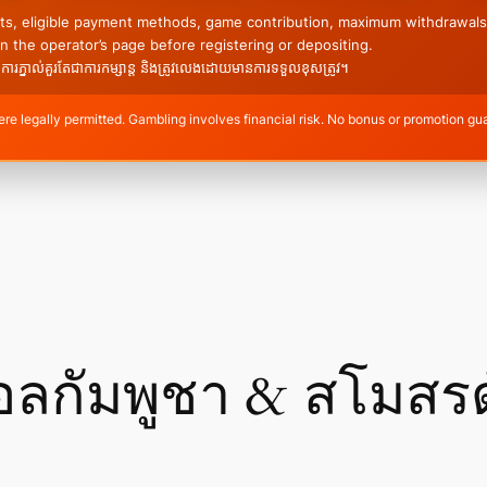
s, eligible payment methods, game contribution, maximum withdrawals a
n the operator’s page before registering or depositing.
់។ ការភ្នាល់គួរតែជាការកម្សាន្ត និងត្រូវលេងដោយមានការទទួលខុសត្រូវ។
re legally permitted. Gambling involves financial risk. No bonus or promotion gu
ลกัมพูชา & สโมสรด