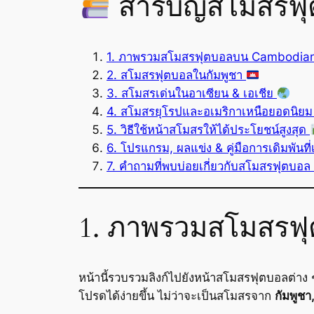
สารบัญสโมสรฟ
1. ภาพรวมสโมสรฟุตบอลบน Cambodian
2. สโมสรฟุตบอลในกัมพูชา
3. สโมสรเด่นในอาเซียน & เอเชีย
4. สโมสรยุโรปและอเมริกาเหนือยอดนิย
5. วิธีใช้หน้าสโมสรให้ได้ประโยชน์สูงสุด
6. โปรแกรม, ผลแข่ง & คู่มือการเดิมพันที่เ
7. คำถามที่พบบ่อยเกี่ยวกับสโมสรฟุตบอล
1. ภาพรวมสโมสรฟุ
หน้านี้รวบรวมลิงก์ไปยังหน้าสโมสรฟุตบอลต่าง ๆ 
โปรดได้ง่ายขึ้น ไม่ว่าจะเป็นสโมสรจาก
กัมพูชา