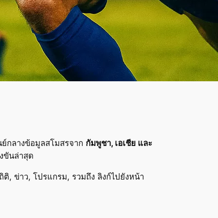
อศูนย์กลางข้อมูลสโมสรจาก
กัมพูชา, เอเชีย และ
ขันล่าสุด
ติ, ข่าว, โปรแกรม, รวมถึง ลิงก์ไปยังหน้า