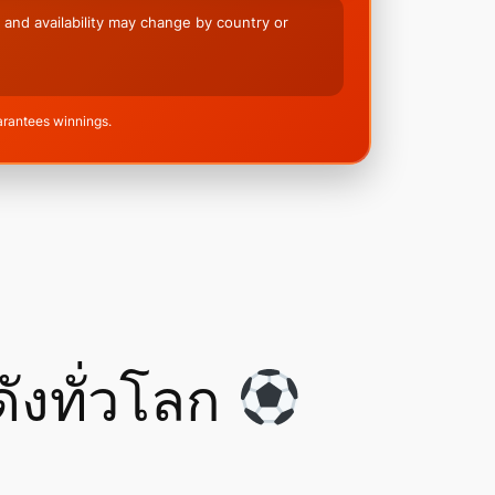
nd availability may change by country or
arantees winnings.
ังทั่วโลก