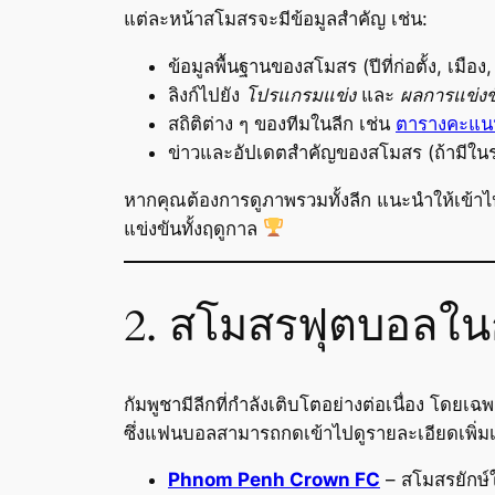
แต่ละหน้าสโมสรจะมีข้อมูลสำคัญ เช่น:
ข้อมูลพื้นฐานของสโมสร (ปีที่ก่อตั้ง, เมือ
ลิงก์ไปยัง
โปรแกรมแข่ง
และ
ผลการแข่งข
สถิติต่าง ๆ ของทีมในลีก เช่น
ตารางคะแน
ข่าวและอัปเดตสำคัญของสโมสร (ถ้ามีในร
หากคุณต้องการดูภาพรวมทั้งลีก แนะนำให้เข้าไ
แข่งขันทั้งฤดูกาล
2. สโมสรฟุตบอลใน
กัมพูชามีลีกที่กำลังเติบโตอย่างต่อเนื่อง โดยเ
ซึ่งแฟนบอลสามารถกดเข้าไปดูรายละเอียดเพิ่ม
Phnom Penh Crown FC
– สโมสรยักษ์