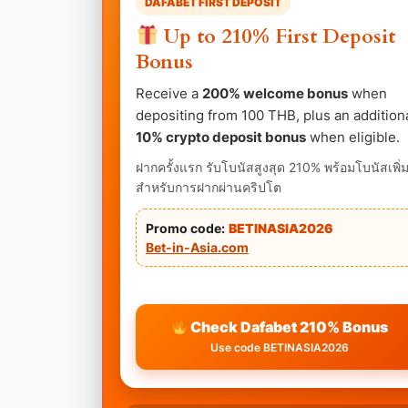
DAFABET FIRST DEPOSIT
Up to 210% First Deposit
Bonus
Receive a
200% welcome bonus
when
depositing from 100 THB, plus an addition
10% crypto deposit bonus
when eligible.
ฝากครั้งแรก รับโบนัสสูงสุด 210% พร้อมโบนัสเพิ่
สำหรับการฝากผ่านคริปโต
Promo code:
BETINASIA2026
Bet-in-Asia.com
Check Dafabet 210% Bonus
Use code BETINASIA2026