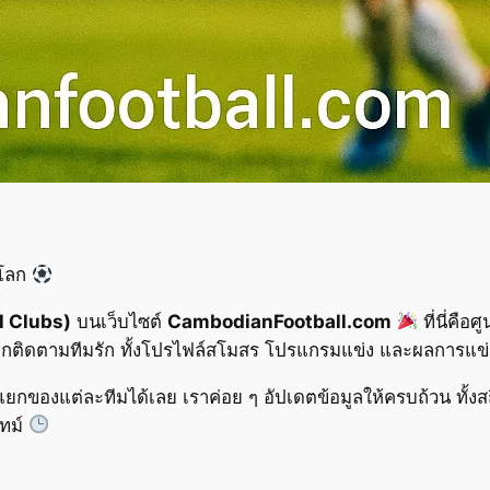
วโลก
l Clubs)
บนเว็บไซต์
CambodianFootball.com
ที่นี่คื
ติดตามทีมรัก ทั้งโปรไฟล์สโมสร โปรแกรมแข่ง และผลการแข่ง
ยกของแต่ละทีมได้เลย เราค่อย ๆ อัปเดตข้อมูลให้ครบถ้วน ทั้งสถิ
ทม์