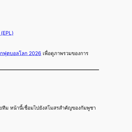
ษ (EPL)
ือกฟุตบอลโลก 2026
เพื่อดูภาพรวมของการ
ยทีม หน้านี้เชื่อมไปยังสโมสรสำคัญของกัมพูชา