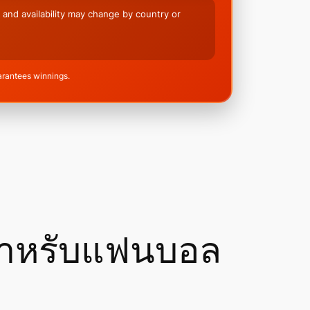
nd availability may change by country or
arantees winnings.
าสำหรับแฟนบอล