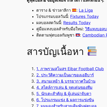
ดูฟุตบอล & ข้อมูลเพิ่มจากลาลีกา และลีกอื่น ๆ:
ตาราง & ข่าวลาลีกา
:
La Liga
โปรแกรมบอลวันนี้:
Fixtures Today
ผลบอลสดวันนี้:
Results Today
คู่มือแทงบอลสำหรับมือใหม่:
วิธีแทงบอล
ติดตามฟุตบอลกัมพูชา
:
Cambodian 
สารบัญเนื้อหา
1. ภาพรวมสโมสร Eibar Football Club
2. ประวัติความเป็นมาของเออีบาร์
3. สนามเหย้า & บรรยากาศในบ้าน
4. สไตล์การเล่น & จุดเด่นของทีม
5. นักเตะสำคัญ & ผู้เล่นน่าจับตา
6. โปรแกรมแข่ง & ผลการแข่งขัน
7. มุมมองสำหรับสายเดิมพันฟุตบอล