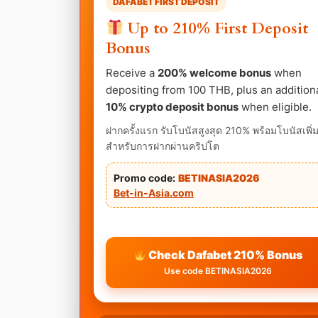
DAFABET FIRST DEPOSIT
Up to 210% First Deposit
Bonus
Receive a
200% welcome bonus
when
depositing from 100 THB, plus an addition
10% crypto deposit bonus
when eligible.
ฝากครั้งแรก รับโบนัสสูงสุด 210% พร้อมโบนัสเพิ่
สำหรับการฝากผ่านคริปโต
Promo code:
BETINASIA2026
Bet-in-Asia.com
Check Dafabet 210% Bonus
Use code BETINASIA2026