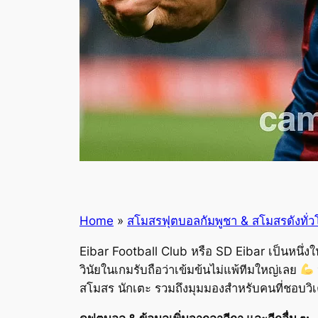
Home
»
สโมสรฟุตบอลกัมพูชา & สโมสรดังทั่
Eibar Football Club หรือ SD Eibar เป็นหนึ่ง
วินัยในเกมรับถือว่าเข้มข้นไม่แพ้ทีมใหญ่เลย
สโมสร นักเตะ รวมถึงมุมมองสำหรับคนที่ชอบวิ