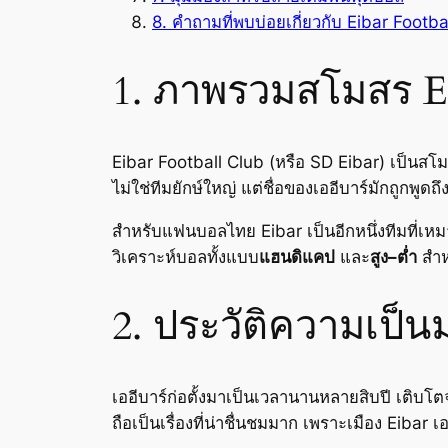
8. คำถามที่พบบ่อยเกี่ยวกับ Eibar Footba
1. ภาพรวมสโมสร Ei
Eibar Football Club (หรือ SD Eibar) เป็นส
ไม่ใช่ทีมยักษ์ใหญ่ แต่ชื่อของเออีบาร์มักถูกพ
สำหรับแฟนบอลไทย Eibar เป็นอีกหนึ่งทีมที่เห
วิเคราะห์บอลทั้งแบบ
แฮนดิแคป
และ
สูง–ต่ำ
สำห
2. ประวัติความเป็
เออีบาร์ก่อตั้งมาเป็นเวลานานหลายสิบปี เติบโต
ถือเป็นเรื่องที่น่าชื่นชมมาก เพราะเมือง Eiba