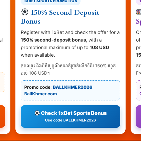
1XBET SPORTS PROMOTION
150% Second Deposit
Bonus
S
Register with 1xBet and check the offer for a
Ch
al
150% second-deposit bonus
, with a
of
promotional maximum of up to
108 USD
pr
when available.
15
ม
ចុះឈ្មោះ និងពិនិត្យបូណឹសដាក់ប្រាក់លើកទីពីរ 150% រហូត
កញ
ដល់ 108 USD។
Fr
Promo code:
BALLKHMER2026
BallKhmer.com
Check 1xBet Sports Bonus
Use code BALLKHMER2026