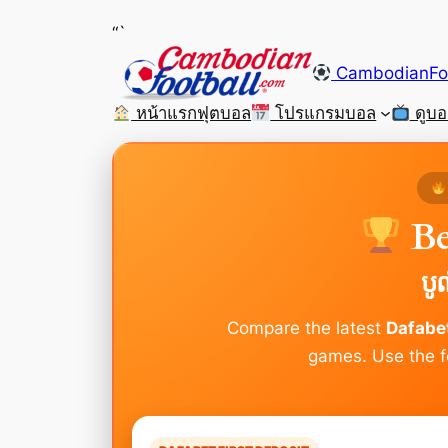
ข้าม
“`
ไป
ยัง
CambodianFoot
เนื้อหา
หน้าแรกฟุตบอล
โปรแกรมบอล
ดูบอ
Be
បូ
Compare the latest
Dafabe
games. Use the fe