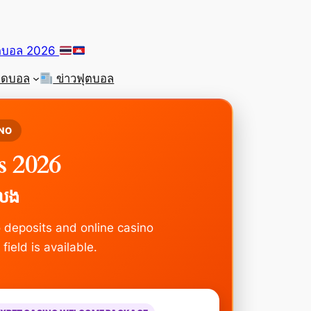
ุตบอล 2026
ด็ดบอล
ข่าวฟุตบอล
INO
s 2026
លេង
o deposits and online casino
ield is available.