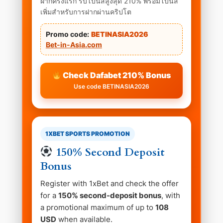
ฝากครั้งแรก รับโบนัสสูงสุด 210% พร้อมโบนัส
เพิ่มสำหรับการฝากผ่านคริปโต
Promo code:
BETINASIA2026
Bet-in-Asia.com
Check Dafabet 210% Bonus
Use code BETINASIA2026
1XBET SPORTS PROMOTION
150% Second Deposit
Bonus
Register with 1xBet and check the offer
for a
150% second-deposit bonus
, with
a promotional maximum of up to
108
USD
when available.