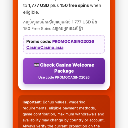
to
1,777 USD
plus
150 free spins
when
eligible.
កញ្ចប់ស្វាគមន៍កាស៊ីណូរហូតដល់ 1,777 USD និង
150 Free Spins សម្រាប់អ្នកមានសិទ្ធិ។
Promo code:
PROMOCASINO2026
CasinoCasino.asia
Check Casino Welcome
Package
Use code PROMOCASINO2026
Important:
Bonus values, wagering
requirements, eligible payment methods,
game contribution, maximum withdrawals and
availability may change by country or account.
Always verify the current promotion on the