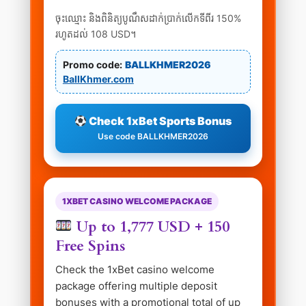
ចុះឈ្មោះ និងពិនិត្យបូណឹសដាក់ប្រាក់លើកទីពីរ 150%
រហូតដល់ 108 USD។
Promo code:
BALLKHMER2026
BallKhmer.com
Check 1xBet Sports Bonus
Use code BALLKHMER2026
1XBET CASINO WELCOME PACKAGE
Up to 1,777 USD + 150
Free Spins
Check the 1xBet casino welcome
package offering multiple deposit
bonuses with a promotional total of up