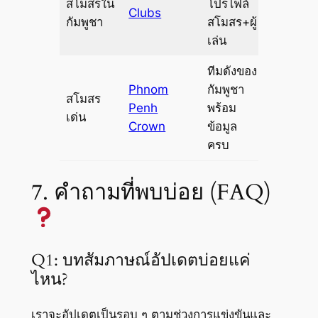
สโมสรใน
โปรไฟล์
Clubs
กัมพูชา
สโมสร+ผู้
เล่น
ทีมดังของ
Phnom
กัมพูชา
สโมสร
Penh
พร้อม
เด่น
Crown
ข้อมูล
ครบ
7. คำถามที่พบบ่อย (FAQ)
Q1: บทสัมภาษณ์อัปเดตบ่อยแค่
ไหน?
เราจะอัปเดตเป็นรอบ ๆ ตามช่วงการแข่งขันและ