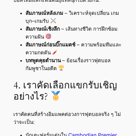
สัมภาษณ์หลังเกม
– วิเคราะห์จุดเปลี่ยน เกม
บุก–เกมรับ
สัมภาษณ์เชิงลึก
– เส้นทางชีวิต การฝึกซ้อม
ความฝัน
สัมภาษณ์ก่อนบิ๊กแมตช์
– ความพร้อมทีมและ
ความกดดัน
บทพูดคุยตำนาน
– ย้อนเรื่องราวฟุตบอล
กัมพูชาในอดีต
4. เราคัดเลือกแขกรับเชิญ
อย่างไร?
เราคัดคนที่สร้างอิมแพคต่อวงการฟุตบอลจริง ๆ ไม่
ว่าจะเป็น:
นักเตะฟอร์มเด่นใน
Cambodian Premier