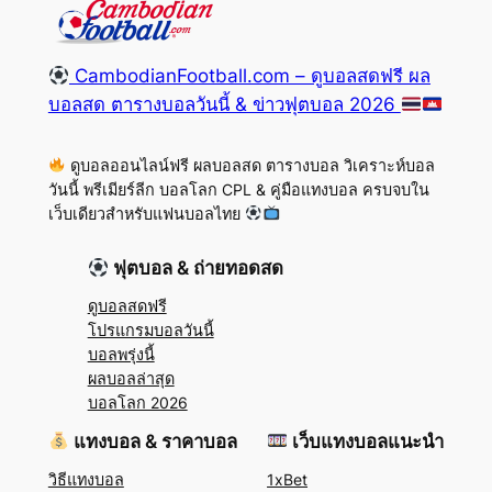
CambodianFootball.com – ดูบอลสดฟรี ผล
บอลสด ตารางบอลวันนี้ & ข่าวฟุตบอล 2026
ดูบอลออนไลน์ฟรี ผลบอลสด ตารางบอล วิเคราะห์บอล
วันนี้ พรีเมียร์ลีก บอลโลก CPL & คู่มือแทงบอล ครบจบใน
เว็บเดียวสำหรับแฟนบอลไทย
ฟุตบอล & ถ่ายทอดสด
ดูบอลสดฟรี
โปรแกรมบอลวันนี้
บอลพรุ่งนี้
ผลบอลล่าสุด
บอลโลก 2026
แทงบอล & ราคาบอล
เว็บแทงบอลแนะนำ
วิธีแทงบอล
1xBet