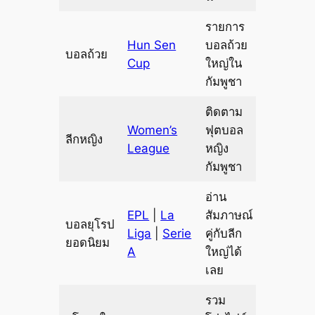
รายการ
Hun Sen
บอลถ้วย
บอลถ้วย
Cup
ใหญ่ใน
กัมพูชา
ติดตาม
Women’s
ฟุตบอล
ลีกหญิง
League
หญิง
กัมพูชา
อ่าน
EPL
|
La
สัมภาษณ์
บอลยุโรป
Liga
|
Serie
คู่กับลีก
ยอดนิยม
A
ใหญ่ได้
เลย
รวม