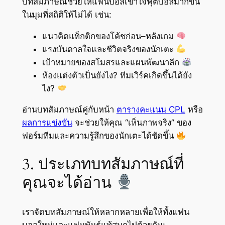
บทสัมภาษณ์ช่วยให้แฟนบอลเข้าใจฟุตบอลมากขึ้น
ในมุมที่สถิติให้ไม่ได้ เช่น:
แนวคิดแท็กติกของโค้ชก่อน–หลังเกม
แรงบันดาลใจและชีวิตจริงของนักเตะ
เป้าหมายของสโมสรและแผนพัฒนาลีก
ห้องแต่งตัวเป็นยังไง? ทีมเวิร์คเกิดขึ้นได้ยัง
ไง?
อ่านบทสัมภาษณ์คู่กับหน้า
ตารางคะแนน CPL
หรือ
ผลการแข่งขัน
จะช่วยให้คุณ “เห็นภาพจริง” ของ
ฟอร์มทีมและความรู้สึกของนักเตะได้ชัดขึ้น
3. ประเภทบทสัมภาษณ์ที่
คุณจะได้อ่าน
เราจัดบทสัมภาษณ์ให้หลากหลายเพื่อให้ทั้งแฟน
บอลใหม่และแฟนพันธุ์แท้สนุกไปด้วยกัน: