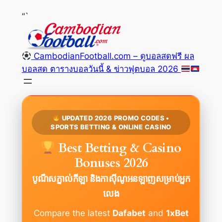
ข้าม
“`
ไป
ยัง
เนื้อหา
CambodianFootball.com – ดูบอลสดฟรี ผล
บอลสด ตารางบอลวันนี้ & ข่าวฟุตบอล 2026
UPDATED 2026 PROMO CODES •
SPORTS BETTING & ONLINE CASINO
Best Betting & Casino
Bonuses 2026
បូណឹសភ្នាល់កីឡា និងកាស៊ីណូអនឡាញសម្រាប់អ្នក
លេង
Compare the latest
Dafabet
and
1xBet