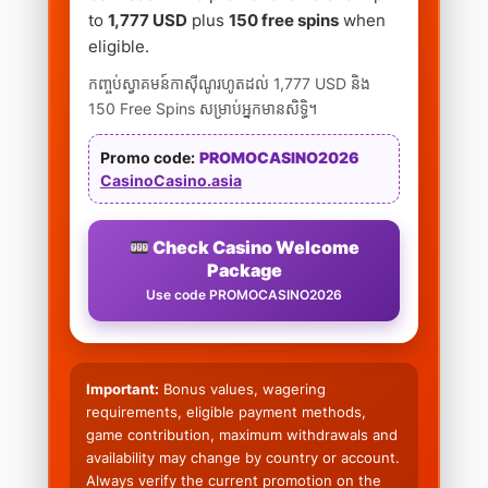
to
1,777 USD
plus
150 free spins
when
eligible.
កញ្ចប់ស្វាគមន៍កាស៊ីណូរហូតដល់ 1,777 USD និង
150 Free Spins សម្រាប់អ្នកមានសិទ្ធិ។
Promo code:
PROMOCASINO2026
CasinoCasino.asia
Check Casino Welcome
Package
Use code PROMOCASINO2026
Important:
Bonus values, wagering
requirements, eligible payment methods,
game contribution, maximum withdrawals and
availability may change by country or account.
Always verify the current promotion on the