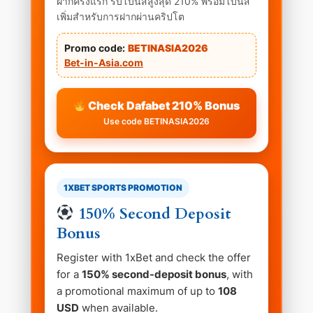
ฝากครั้งแรก รับโบนัสสูงสุด 210% พร้อมโบนัส
เพิ่มสำหรับการฝากผ่านคริปโต
Promo code:
BETINASIA2026
Bet-in-Asia.com
Check Dafabet 210% Bonus
Use code BETINASIA2026
1XBET SPORTS PROMOTION
150% Second Deposit
Bonus
Register with 1xBet and check the offer
for a
150% second-deposit bonus
, with
a promotional maximum of up to
108
USD
when available.