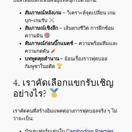
สัมภาษณ์หลังเกม
– วิเคราะห์จุดเปลี่ยน เกม
บุก–เกมรับ
สัมภาษณ์เชิงลึก
– เส้นทางชีวิต การฝึกซ้อม
ความฝัน
สัมภาษณ์ก่อนบิ๊กแมตช์
– ความพร้อมทีมและ
ความกดดัน
บทพูดคุยตำนาน
– ย้อนเรื่องราวฟุตบอล
กัมพูชาในอดีต
4. เราคัดเลือกแขกรับเชิญ
อย่างไร?
เราคัดคนที่สร้างอิมแพคต่อวงการฟุตบอลจริง ๆ ไม่
ว่าจะเป็น:
นักเตะฟอร์มเด่นใน
Cambodian Premier