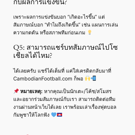
กับผลการแข่งขัน?
เพราะผลการแข่งขันบอก “เกิดอะไรขึ้น” แต่
สัมภาษณ์บอก “ทำไมถึงเกิดขึ้น” เช่น แผนการเล่น
ความกดดัน หรือสภาพทีมก่อนเกม
Q5: สามารถแชร์บทสัมภาษณ์ไปโซ
เชียลได้ไหม?
ได้เลยครับ แชร์ได้เต็มที่ แค่ใส่เครดิตกลับมาที่
CambodianFootball.com ก็พอ
หมายเหตุ:
หากคุณเป็นนักเตะ/โค้ช/สโมสร
และอยากร่วมสัมภาษณ์กับเรา สามารถติดต่อทีม
งานผ่านหน้าเว็บได้เลย เราพร้อมเล่าเรื่องฟุตบอล
กัมพูชาให้โลกฟัง