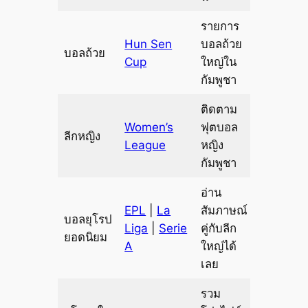
รายการ
Hun Sen
บอลถ้วย
บอลถ้วย
Cup
ใหญ่ใน
กัมพูชา
ติดตาม
Women’s
ฟุตบอล
ลีกหญิง
League
หญิง
กัมพูชา
อ่าน
EPL
|
La
สัมภาษณ์
บอลยุโรป
Liga
|
Serie
คู่กับลีก
ยอดนิยม
A
ใหญ่ได้
เลย
รวม