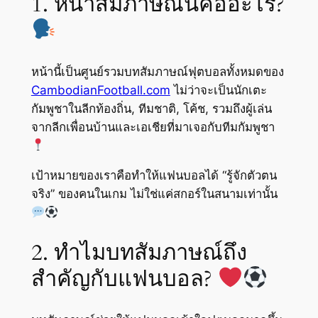
1. หน้าสัมภาษณ์นี้คืออะไร?
หน้านี้เป็นศูนย์รวมบทสัมภาษณ์ฟุตบอลทั้งหมดของ
CambodianFootball.com
ไม่ว่าจะเป็นนักเตะ
กัมพูชาในลีกท้องถิ่น, ทีมชาติ, โค้ช, รวมถึงผู้เล่น
จากลีกเพื่อนบ้านและเอเชียที่มาเจอกับทีมกัมพูชา
เป้าหมายของเราคือทำให้แฟนบอลได้ “รู้จักตัวตน
จริง” ของคนในเกม ไม่ใช่แค่สกอร์ในสนามเท่านั้น
2. ทำไมบทสัมภาษณ์ถึง
สำคัญกับแฟนบอล?