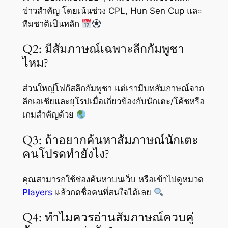
ข่าวสำคัญ โดยเน้นช่วง CPL, Hun Sen Cup และ
ทีมชาติเป็นหลัก
Q2: มีสัมภาษณ์เฉพาะลีกกัมพูชา
ไหม?
ส่วนใหญ่โฟกัสลีกกัมพูชา แต่เรามีบทสัมภาษณ์จาก
ลีกเอเชียและยุโรปเมื่อเกี่ยวข้องกับนักเตะ/โค้ชหรือ
เกมสำคัญด้วย
Q3: ถ้าอยากค้นหาสัมภาษณ์นักเตะ
คนโปรดทำยังไง?
คุณสามารถใช้ช่องค้นหาบนเว็บ หรือเข้าไปดูหมวด
Players
แล้วกดชื่อคนที่สนใจได้เลย
Q4: ทำไมควรอ่านสัมภาษณ์ควบคู่