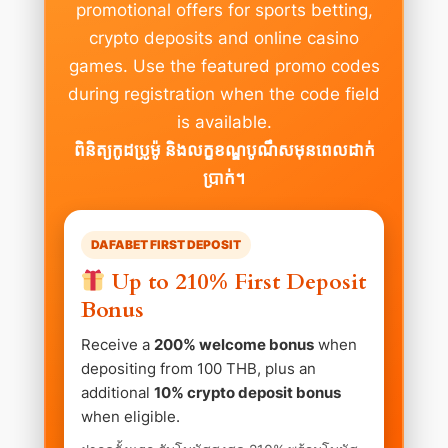
promotional offers for sports betting,
crypto deposits and online casino
games. Use the featured promo codes
during registration when the code field
is available.
ពិនិត្យកូដប្រូម៉ូ និងលក្ខខណ្ឌបូណឹសមុនពេលដាក់
ប្រាក់។
DAFABET FIRST DEPOSIT
Up to 210% First Deposit
Bonus
Receive a
200% welcome bonus
when
depositing from 100 THB, plus an
additional
10% crypto deposit bonus
when eligible.