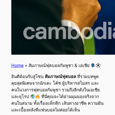
Home
»
สัมภาษณ์ฟุตบอลกัมพูชา & เอเชีย
ยินดีต้อนรับสู่โซน
สัมภาษณ์ฟุตบอล
ที่รวมบทพูด
คุยสุดพิเศษจากนักเตะ โค้ช ผู้บริหารสโมสร และ
คนในวงการฟุตบอลกัมพูชา รวมถึงลีกดังในเอเชีย
และยุโรป
ที่นี่คุณจะได้อ่านมุมมองจริงจาก
คนในสนาม ทั้งเรื่องแท็กติก เส้นทางอาชีพ ความฝัน
และเบื้องหลังที่แฟนบอลไม่ค่อยได้เห็น