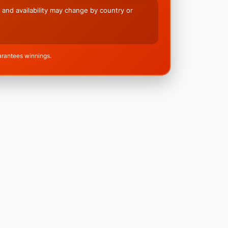
nd availability may change by country or
arantees winnings.