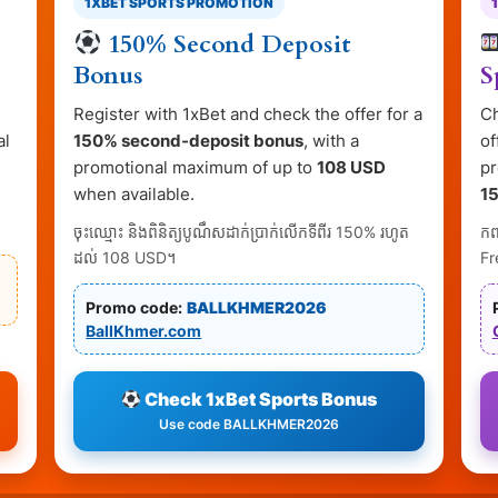
1XBET SPORTS PROMOTION
150% Second Deposit
Bonus
S
Register with 1xBet and check the offer for a
Ch
al
150% second-deposit bonus
, with a
of
promotional maximum of up to
108 USD
pr
when available.
15
ม
ចុះឈ្មោះ និងពិនិត្យបូណឹសដាក់ប្រាក់លើកទីពីរ 150% រហូត
កញ
ដល់ 108 USD។
Fr
Promo code:
BALLKHMER2026
BallKhmer.com
Check 1xBet Sports Bonus
Use code BALLKHMER2026