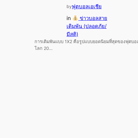
ฟุตบอลเอเชีย
by
in
ข่าวบอลสาย
เดิมพัน (ปลอดภัย/
มีสติ)
การเดิมพันแบบ 1X2 คือรูปแบบยอดนิยมที่สุดของฟุตบอ
โลก 20…