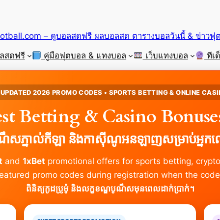
ball.com – ดูบอลสดฟรี ผลบอลสด ตารางบอลวันนี้ & ข่าวฟ
ลสดฟรี
คู่มือฟุตบอล & แทงบอล
เว็บแทงบอล
ทีเ
UPDATED 2026 PROMO CODES • SPORTS BETTING & ONLINE CAS
st Betting & Casino Bonuse
ណឹសភ្នាល់កីឡា និងកាស៊ីណូអនឡាញសម្រាប់អ្នក
t
and
1xBet
promotional offers for sports betting, crypt
atured promo codes during registration when the code f
ពិនិត្យកូដប្រូម៉ូ និងលក្ខខណ្ឌបូណឹសមុនពេលដាក់ប្រាក់។