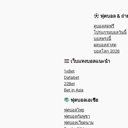
ฟุตบอล & ถ่
ดูบอลสดฟรี
โปรแกรมบอลวันนี้
บอลพรุ่งนี้
ผลบอลล่าสุด
บอลโลก 2026
เว็บแทงบอลแนะนำ
1xBet
Dafabet
22Bet
Bet in Asia
ฟุตบอลเอเชีย
ฟุตบอลไทย
ฟุตบอลกัมพูชา
ฟุตบอลเวียดนาม