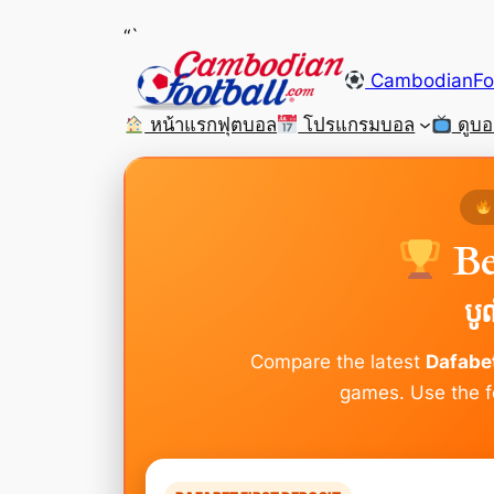
ข้าม
“`
ไป
ยัง
CambodianFoot
เนื้อหา
หน้าแรกฟุตบอล
โปรแกรมบอล
ดูบอ
Be
បូ
Compare the latest
Dafabe
games. Use the fe