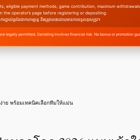
s, eligible payment methods, game contribution, maximum withdrawals a
n the operator’s page before registering or depositing.
់។ ការភ្នាល់គួរតែជាការកម្សាន្ត និងត្រូវលេងដោយមានការទទួលខុសត្រូវ។
re legally permitted. Gambling involves financial risk. No bonus or promotion gu