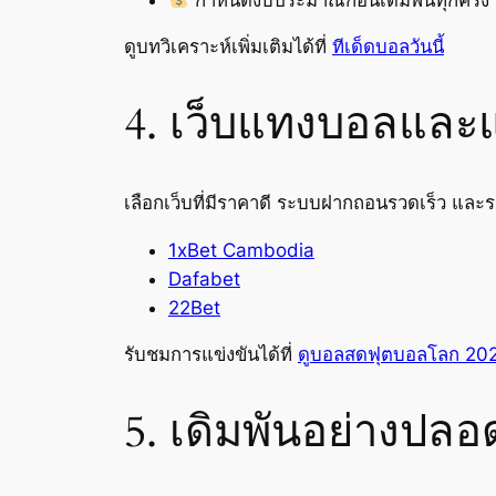
ดูบทวิเคราะห์เพิ่มเติมได้ที่
ทีเด็ดบอลวันนี้
4. เว็บแทงบอลและแ
เลือกเว็บที่มีราคาดี ระบบฝากถอนรวดเร็ว และร
1xBet Cambodia
Dafabet
22Bet
รับชมการแข่งขันได้ที่
ดูบอลสดฟุตบอลโลก 20
5. เดิมพันอย่างปลอ