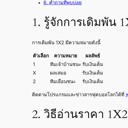
6. คำถามที่พบบ่อย
1. รู้จักการเดิมพั
การเดิมพัน 1X2 มีความหมายดังนี้
ตัวเลือก
ความหมาย
ผลลัพธ์
1
ทีมเจ้าบ้านชนะ
รับเงินเต็ม
X
ผลเสมอ
รับเงินเต็ม
2
ทีมเยือนชนะ
รับเงินเต็ม
ติดตามโปรแกรมและข่าวสารฟุตบอลโลกได้ที่
2. วิธีอ่านราคา 1X2