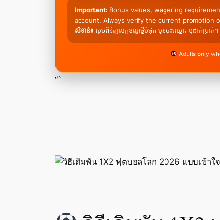
Important:
Bonus values, wagering requirement
account. Always verify the current promotion o
សំខាន់៖
សូមពិនិត្យលក្ខខណ្ឌថ្មីបំផុត មុនចុះឈ្មោះ ឬដាក់ប្រាក
Adults only whe
“`