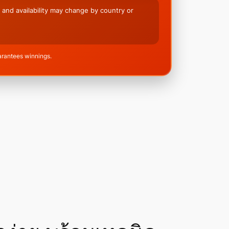
nd availability may change by country or
arantees winnings.