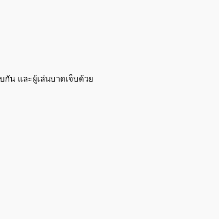
กัน และผู้เล่นบาดเจ็บด้วย