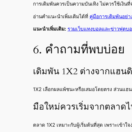
การเดิมพันควรเป็นความบันเทิง ไม่ควรใช้เงินที่
อ่านคำแนะนำเพิ่มเติมได้ที่
คู่มือการเดิมพันอย่
แนะนำเพิ่มเติม:
รวมเว็บแทงบอลและข่าวฟุตบอล
6. คำถามที่พบบ่อย
เดิมพัน 1X2 ต่างจากแฮนด
1X2 เลือกผลแพ้ชนะหรือเสมอโดยตรง ส่วนแฮน
มือใหม่ควรเริ่มจากตลาด
ตลาด 1X2 เหมาะกับผู้เริ่มต้นที่สุด เพราะเข้าใจง