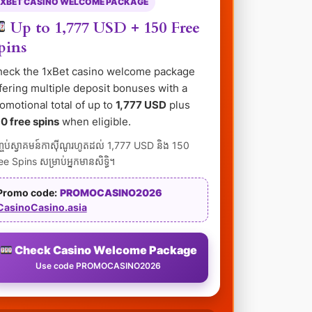
1XBET CASINO WELCOME PACKAGE
Up to 1,777 USD + 150 Free
pins
eck the 1xBet casino welcome package
fering multiple deposit bonuses with a
omotional total of up to
1,777 USD
plus
0 free spins
when eligible.
្ចប់ស្វាគមន៍កាស៊ីណូរហូតដល់ 1,777 USD និង 150
ee Spins សម្រាប់អ្នកមានសិទ្ធិ។
Promo code:
PROMOCASINO2026
CasinoCasino.asia
Check Casino Welcome Package
Use code PROMOCASINO2026