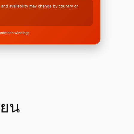
nd availability may change by country or
arantees winnings.
ียน