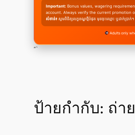
Important:
Bonus values, wagering requirement
account. Always verify the current promotion o
សំខាន់៖
សូមពិនិត្យលក្ខខណ្ឌថ្មីបំផុត មុនចុះឈ្មោះ ឬដាក់ប្រាក
Adults only whe
“`
ป้ายกำกับ:
ถ่า