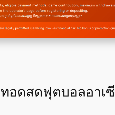
s, eligible payment methods, game contribution, maximum withdrawals a
n the operator’s page before registering or depositing.
់។ ការភ្នាល់គួរតែជាការកម្សាន្ត និងត្រូវលេងដោយមានការទទួលខុសត្រូវ។
re legally permitted. Gambling involves financial risk. No bonus or promotion gu
ยทอดสดฟุตบอลอาเซ