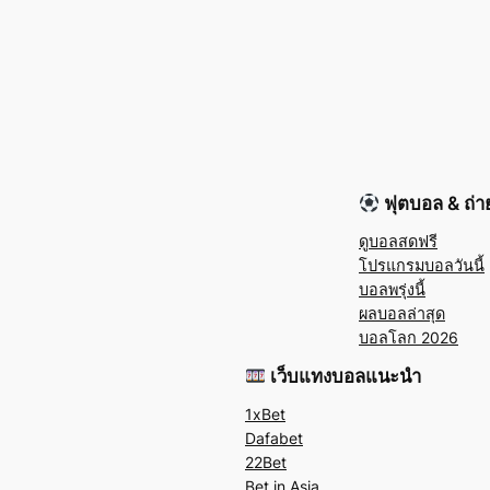
ฟุตบอล & ถ่
ดูบอลสดฟรี
โปรแกรมบอลวันนี้
บอลพรุ่งนี้
ผลบอลล่าสุด
บอลโลก 2026
เว็บแทงบอลแนะนำ
1xBet
Dafabet
22Bet
Bet in Asia