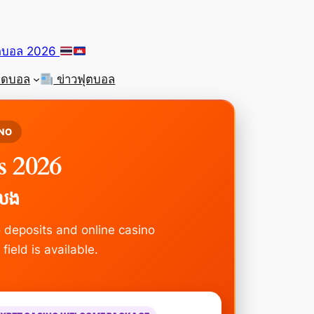
ุตบอล 2026
ด็ดบอล
ข่าวฟุตบอล
INO
s 2026
លេង
o deposits and online casino
ield is available.