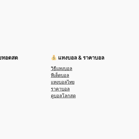
ายทอดสด
แทงบอล & ราคาบอล
วิธีแทงบอล
ทีเด็ดบอล
แทงบอลไทย
ราคาบอล
ดูบอลโลกสด