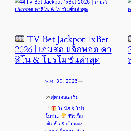
TV Bet Jackpot 1xBet
2026 | เกมสด แจ็กพอต คา
สิโน & โปรโมชั่นล่าสุด
พ.ค. 30, 2026
—
ฟุตบอลเอเชีย
by
in
โบนัส & โปร
โมชั่น
, 
รีวิวเว็บ
เดิมพัน & เว็บแทง