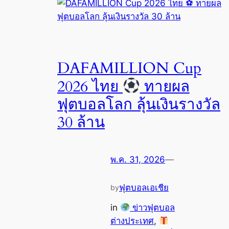
DAFAMILLION Cup
2026 ไทย
ทายผล
ฟุตบอลโลก ลุ้นเงินรางวัล
30 ล้าน
พ.ค. 31, 2026
—
ฟุตบอลเอเชีย
by
in
ข่าวฟุตบอล
ต่างประเทศ
, 