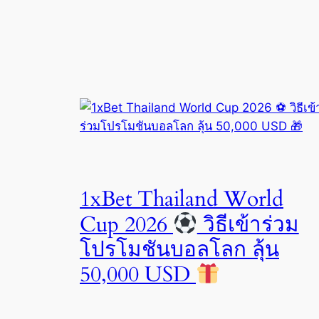
1xBet Thailand World
Cup 2026
วิธีเข้าร่วม
โปรโมชันบอลโลก ลุ้น
50,000 USD