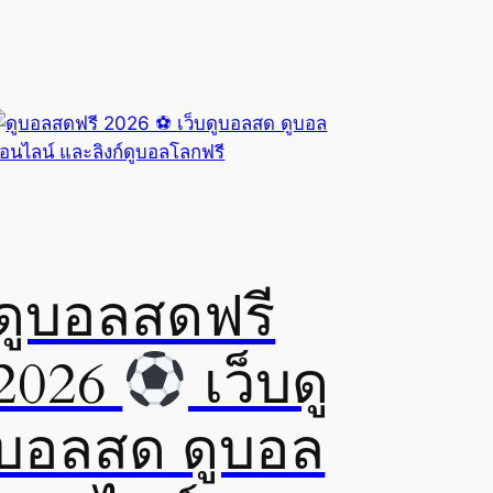
ดูบอลสดฟรี
2026
เว็บดู
บอลสด ดูบอล