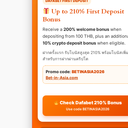
DAFABET FIRST DEPOSIT
Up to 210% First Deposit
Bonus
Receive a
200% welcome bonus
when
depositing from 100 THB, plus an addition
10% crypto deposit bonus
when eligible.
ฝากครั้งแรก รับโบนัสสูงสุด 210% พร้อมโบนัสเพิ่
สำหรับการฝากผ่านคริปโต
Promo code:
BETINASIA2026
Bet-in-Asia.com
Check Dafabet 210% Bonus
Use code BETINASIA2026