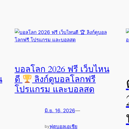
บอลโลก 2026 ฟรี เว็บไหน
น
ดี
ลิงก์ดูบอลโลกฟรี
โปรแกรม และบอลสด
มิ.ย. 16, 2026
—
ฟุตบอลเอเชีย
by