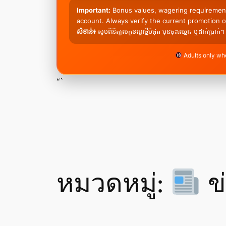
Important:
Bonus values, wagering requirement
account. Always verify the current promotion o
សំខាន់៖
សូមពិនិត្យលក្ខខណ្ឌថ្មីបំផុត មុនចុះឈ្មោះ ឬដាក់ប្រាក
Adults only whe
“`
หมวดหมู่:
ข่