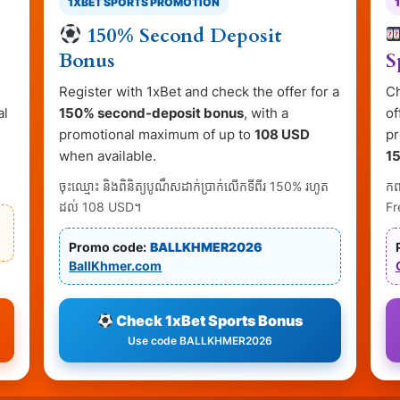
1XBET SPORTS PROMOTION
150% Second Deposit
Bonus
S
Register with 1xBet and check the offer for a
Ch
al
150% second-deposit bonus
, with a
of
promotional maximum of up to
108 USD
pr
when available.
15
ม
ចុះឈ្មោះ និងពិនិត្យបូណឹសដាក់ប្រាក់លើកទីពីរ 150% រហូត
កញ
ដល់ 108 USD។
Fr
Promo code:
BALLKHMER2026
BallKhmer.com
Check 1xBet Sports Bonus
Use code BALLKHMER2026