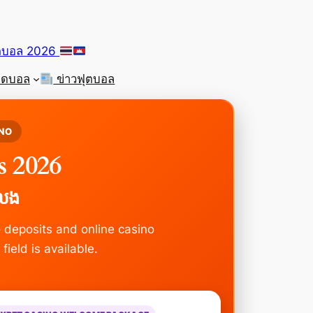
ุตบอล 2026
ด็ดบอล
ข่าวฟุตบอล
INO
s 2026
លេង
o deposits and online casino
ield is available.