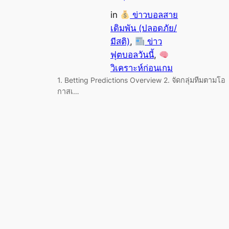
in
ข่าวบอลสาย
เดิมพัน (ปลอดภัย/
มีสติ)
, 
ข่าว
ฟุตบอลวันนี้
, 
วิเคราะห์ก่อนเกม
1. Betting Predictions Overview 2. จัดกลุ่มทีมตามโอ
กาสเ…