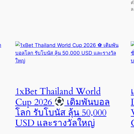
ค
ล
1xBet Thailand World
Cup 2026
เดิมพันบอล
โลก รับโบนัส ลุ้น 50,000
USD และรางวัลใหญ่