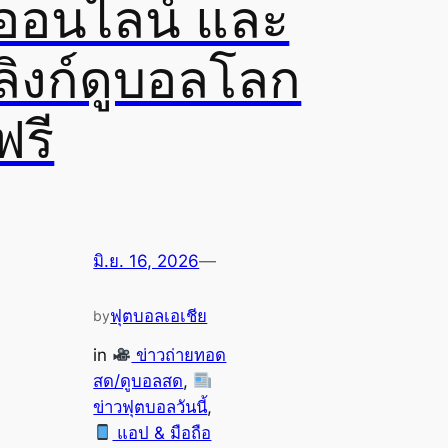
ออนไลน์ และ
ลิงก์ดูบอลโลก
ฟรี
มิ.ย. 16, 2026
—
ฟุตบอลเอเชีย
by
in
ข่าวถ่ายทอด
สด/ดูบอลสด
, 
ข่าวฟุตบอลวันนี้
, 
แอป & มือถือ