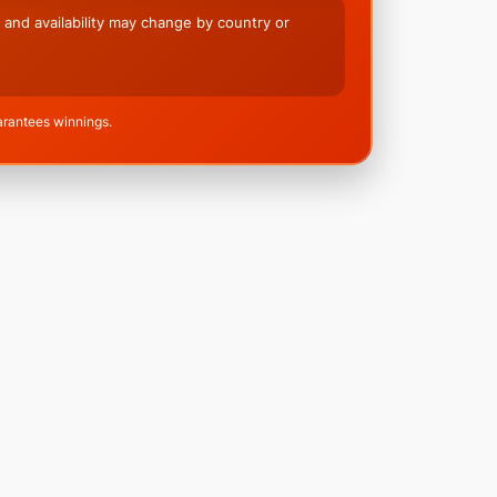
nd availability may change by country or
arantees winnings.