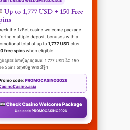
1XBET CASINO WELCOME PACKAGE
Up to 1,777 USD + 150 Free
pins
eck the 1xBet casino welcome package
fering multiple deposit bonuses with a
omotional total of up to
1,777 USD
plus
0 free spins
when eligible.
្ចប់ស្វាគមន៍កាស៊ីណូរហូតដល់ 1,777 USD និង 150
ee Spins សម្រាប់អ្នកមានសិទ្ធិ។
Promo code:
PROMOCASINO2026
CasinoCasino.asia
Check Casino Welcome Package
Use code PROMOCASINO2026