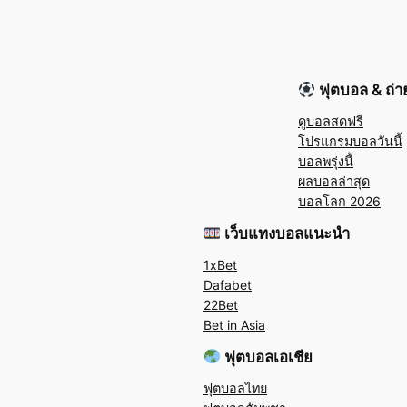
ฟุตบอล & ถ่
ดูบอลสดฟรี
โปรแกรมบอลวันนี้
บอลพรุ่งนี้
ผลบอลล่าสุด
บอลโลก 2026
เว็บแทงบอลแนะนำ
1xBet
Dafabet
22Bet
Bet in Asia
ฟุตบอลเอเชีย
ฟุตบอลไทย