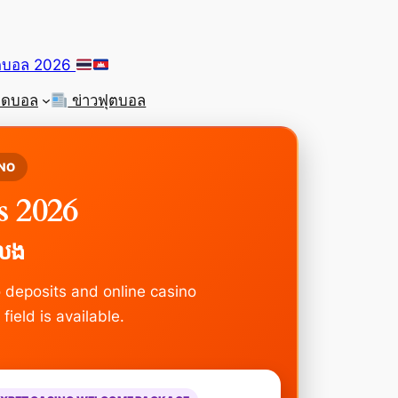
ุตบอล 2026
ด็ดบอล
ข่าวฟุตบอล
INO
s 2026
លេង
o deposits and online casino
ield is available.