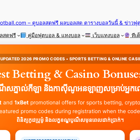
ball.com – ดูบอลสดฟรี ผลบอลสด ตารางบอลวันนี้ & ข่าวฟ
ลสดฟรี
คู่มือฟุตบอล & แทงบอล
เว็บแทงบอล
ทีเ
UPDATED 2026 PROMO CODES • SPORTS BETTING & ONLINE CAS
st Betting & Casino Bonuse
ណឹសភ្នាល់កីឡា និងកាស៊ីណូអនឡាញសម្រាប់អ្នក
t
and
1xBet
promotional offers for sports betting, crypt
atured promo codes during registration when the code f
ពិនិត្យកូដប្រូម៉ូ និងលក្ខខណ្ឌបូណឹសមុនពេលដាក់ប្រាក់។