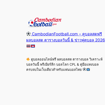
CambodianFootball.com – ดูบอลสดฟรี
ผลบอลสด ตารางบอลวันนี้ & ข่าวฟุตบอล 2026
ดูบอลออนไลน์ฟรี ผลบอลสด ตารางบอล วิเคราะห์
บอลวันนี้ พรีเมียร์ลีก บอลโลก CPL & คู่มือแทงบอล
ครบจบในเว็บเดียวสำหรับแฟนบอลไทย