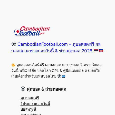
CambodianFootball.com – ดูบอลสดฟรี ผล
บอลสด ตารางบอลวันนี้ & ข่าวฟุตบอล 2026
ดูบอลออนไลน์ฟรี ผลบอลสด ตารางบอล วิเคราะห์บอล
วันนี้ พรีเมียร์ลีก บอลโลก CPL & คู่มือแทงบอล ครบจบใน
เว็บเดียวสำหรับแฟนบอลไทย
ฟุตบอล & ถ่ายทอดสด
ดูบอลสดฟรี
โปรแกรมบอลวันนี้
บอลพรุ่งนี้
ผลบอลล่าสุด