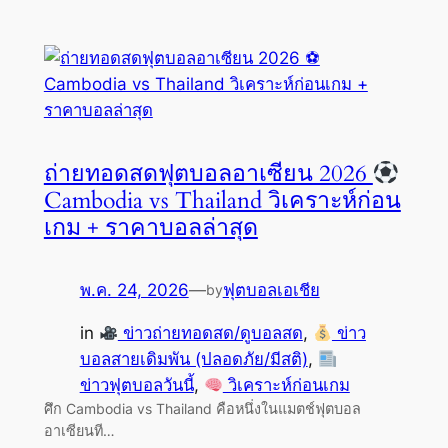
ถ่ายทอดสดฟุตบอลอาเซียน 2026
Cambodia vs Thailand วิเคราะห์ก่อน
เกม + ราคาบอลล่าสุด
พ.ค. 24, 2026
—
ฟุตบอลเอเชีย
by
in
ข่าวถ่ายทอดสด/ดูบอลสด
, 
ข่าว
บอลสายเดิมพัน (ปลอดภัย/มีสติ)
, 
ข่าวฟุตบอลวันนี้
, 
วิเคราะห์ก่อนเกม
ศึก Cambodia vs Thailand คือหนึ่งในแมตช์ฟุตบอล
อาเซียนที…