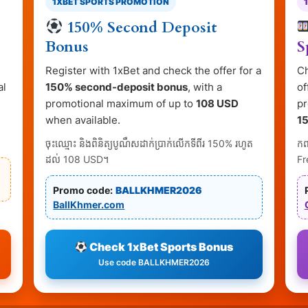
1XBET SPORTS PROMOTION
150% Second Deposit
Bonus
S
Register with 1xBet and check the offer for a
Ch
al
150% second-deposit bonus
, with a
of
promotional maximum of up to
108 USD
pr
when available.
15
ม
ចុះឈ្មោះ និងពិនិត្យបូណឹសដាក់ប្រាក់លើកទីពីរ 150% រហូត
កញ
ដល់ 108 USD។
Fr
Promo code:
BALLKHMER2026
BallKhmer.com
Check 1xBet Sports Bonus
Use code BALLKHMER2026