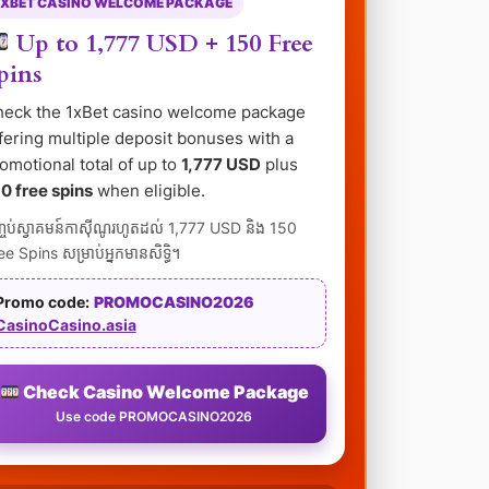
1XBET CASINO WELCOME PACKAGE
Up to 1,777 USD + 150 Free
pins
eck the 1xBet casino welcome package
fering multiple deposit bonuses with a
omotional total of up to
1,777 USD
plus
0 free spins
when eligible.
្ចប់ស្វាគមន៍កាស៊ីណូរហូតដល់ 1,777 USD និង 150
ee Spins សម្រាប់អ្នកមានសិទ្ធិ។
Promo code:
PROMOCASINO2026
CasinoCasino.asia
Check Casino Welcome Package
Use code PROMOCASINO2026