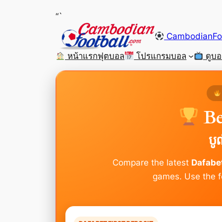
ข้าม
“`
ไป
ยัง
CambodianFoot
เนื้อหา
หน้าแรกฟุตบอล
โปรแกรมบอล
ดูบอ
Be
បូ
Compare the latest
Dafabe
games. Use the fe