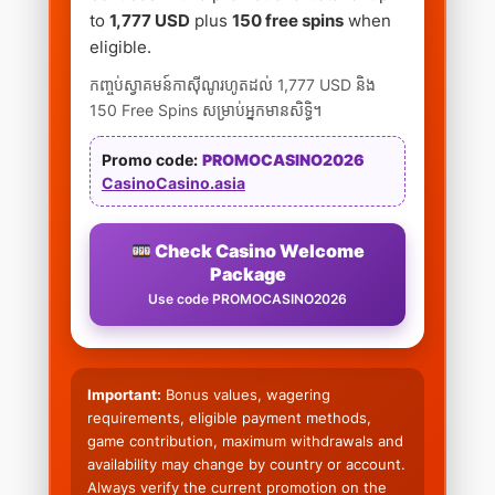
to
1,777 USD
plus
150 free spins
when
eligible.
កញ្ចប់ស្វាគមន៍កាស៊ីណូរហូតដល់ 1,777 USD និង
150 Free Spins សម្រាប់អ្នកមានសិទ្ធិ។
Promo code:
PROMOCASINO2026
CasinoCasino.asia
Check Casino Welcome
Package
Use code PROMOCASINO2026
Important:
Bonus values, wagering
requirements, eligible payment methods,
game contribution, maximum withdrawals and
availability may change by country or account.
Always verify the current promotion on the