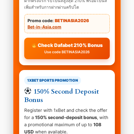
ฝากครั้งแรก รับโบนัสสูงสุด 210% พร้อมโบนัส
เพิ่มสำหรับการฝากผ่านคริปโต
Promo code:
BETINASIA2026
Bet-in-Asia.com
Check Dafabet 210% Bonus
Use code BETINASIA2026
1XBET SPORTS PROMOTION
150% Second Deposit
Bonus
Register with 1xBet and check the offer
for a
150% second-deposit bonus
, with
a promotional maximum of up to
108
USD
when available.