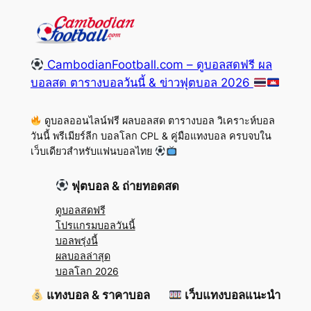
CambodianFootball.com – ดูบอลสดฟรี ผล
บอลสด ตารางบอลวันนี้ & ข่าวฟุตบอล 2026
ดูบอลออนไลน์ฟรี ผลบอลสด ตารางบอล วิเคราะห์บอล
วันนี้ พรีเมียร์ลีก บอลโลก CPL & คู่มือแทงบอล ครบจบใน
เว็บเดียวสำหรับแฟนบอลไทย
ฟุตบอล & ถ่ายทอดสด
ดูบอลสดฟรี
โปรแกรมบอลวันนี้
บอลพรุ่งนี้
ผลบอลล่าสุด
บอลโลก 2026
แทงบอล & ราคาบอล
เว็บแทงบอลแนะนำ