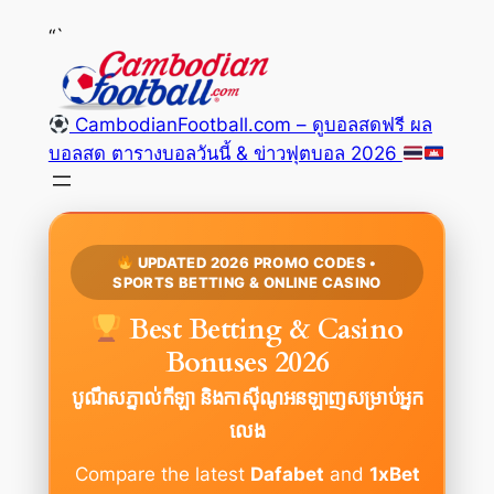
ข้าม
“`
ไป
ยัง
เนื้อหา
CambodianFootball.com – ดูบอลสดฟรี ผล
บอลสด ตารางบอลวันนี้ & ข่าวฟุตบอล 2026
UPDATED 2026 PROMO CODES •
SPORTS BETTING & ONLINE CASINO
Best Betting & Casino
Bonuses 2026
បូណឹសភ្នាល់កីឡា និងកាស៊ីណូអនឡាញសម្រាប់អ្នក
លេង
Compare the latest
Dafabet
and
1xBet