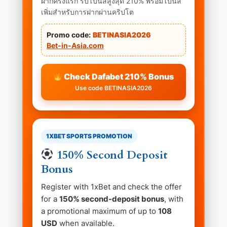
ฝากครั้งแรก รับโบนัสสูงสุด 210% พร้อมโบนัส
เพิ่มสำหรับการฝากผ่านคริปโต
Promo code:
BETINASIA2026
Bet-in-Asia.com
Check Dafabet 210% Bonus
Use code BETINASIA2026
1XBET SPORTS PROMOTION
150% Second Deposit
Bonus
Register with 1xBet and check the offer
for a
150% second-deposit bonus
, with
a promotional maximum of up to
108
USD
when available.