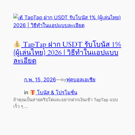
TapTap ฝาก USDT รับโบนัส 1%
(ผู้เล่นไทย) 2026 | วิธีทำในแอปแบบ
ละเอียด
ก.พ. 15, 2026
—
ฟุตบอลเอเชีย
by
in
โบนัส & โปรโมชั่น
ถ้าคุณเป็นสายคริปโตและอยากฝากเงินเข้า TapTap แบบ
เร็ว ๆ …