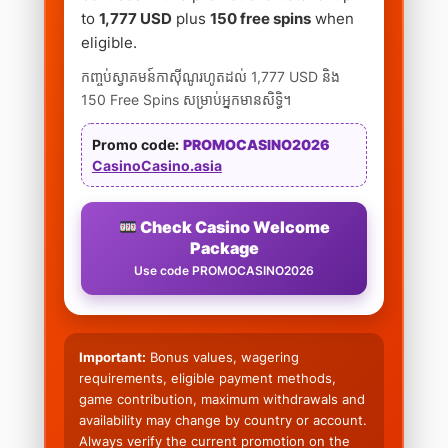
to
1,777 USD
plus
150 free spins
when
eligible.
កញ្ចប់ស្វាគមន៍កាស៊ីណូរហូតដល់ 1,777 USD និង
150 Free Spins សម្រាប់អ្នកមានសិទ្ធិ។
Promo code:
PROMOCASINO2026
CasinoCasino.asia
Check Casino Welcome
Package
Use code PROMOCASINO2026
Important:
Bonus values, wagering
requirements, eligible payment methods,
game contribution, maximum withdrawals and
availability may change by country or account.
Always verify the current promotion on the