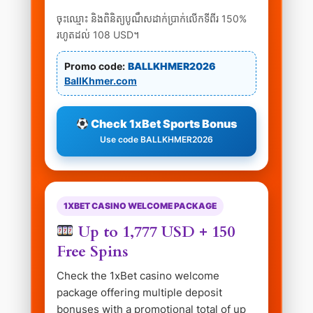
ចុះឈ្មោះ និងពិនិត្យបូណឹសដាក់ប្រាក់លើកទីពីរ 150%
រហូតដល់ 108 USD។
Promo code:
BALLKHMER2026
BallKhmer.com
Check 1xBet Sports Bonus
Use code BALLKHMER2026
1XBET CASINO WELCOME PACKAGE
Up to 1,777 USD + 150
Free Spins
Check the 1xBet casino welcome
package offering multiple deposit
bonuses with a promotional total of up