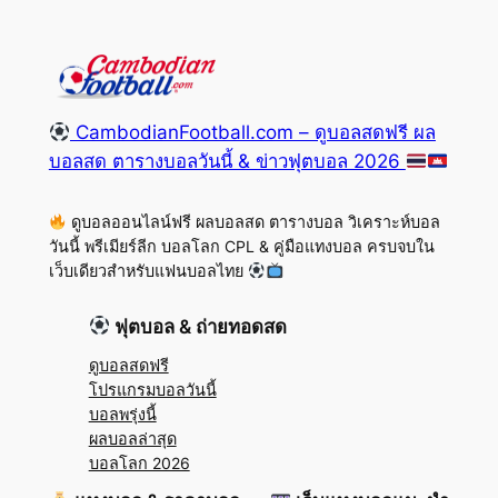
CambodianFootball.com – ดูบอลสดฟรี ผล
บอลสด ตารางบอลวันนี้ & ข่าวฟุตบอล 2026
ดูบอลออนไลน์ฟรี ผลบอลสด ตารางบอล วิเคราะห์บอล
วันนี้ พรีเมียร์ลีก บอลโลก CPL & คู่มือแทงบอล ครบจบใน
เว็บเดียวสำหรับแฟนบอลไทย
ฟุตบอล & ถ่ายทอดสด
ดูบอลสดฟรี
โปรแกรมบอลวันนี้
บอลพรุ่งนี้
ผลบอลล่าสุด
บอลโลก 2026