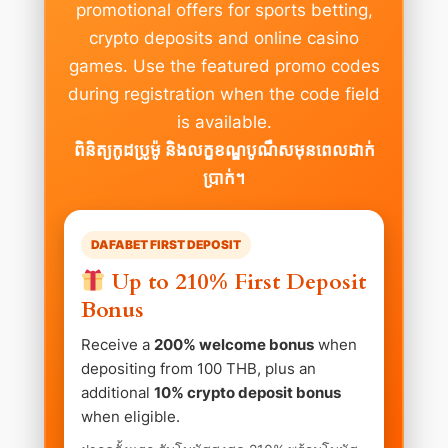
promotional offers for sports betting,
crypto deposits and online casino
games. Use the featured promo codes
during registration when the code field
is available.
ពិនិត្យកូដប្រូម៉ូ និងលក្ខខណ្ឌបូណឹសមុនពេលដាក់
ប្រាក់។
DAFABET FIRST DEPOSIT
Up to 210% First Deposit
Bonus
Receive a
200% welcome bonus
when
depositing from 100 THB, plus an
additional
10% crypto deposit bonus
when eligible.