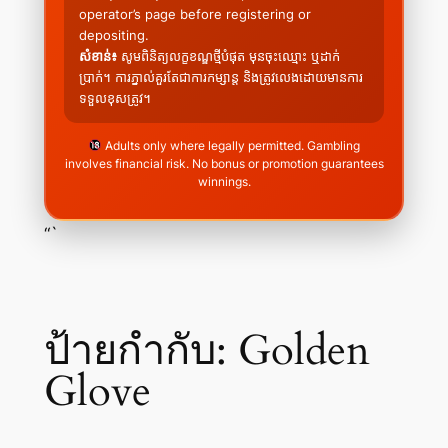
operator’s page before registering or
depositing.
សំខាន់៖
សូមពិនិត្យលក្ខខណ្ឌថ្មីបំផុត មុនចុះឈ្មោះ ឬដាក់
ប្រាក់។ ការភ្នាល់គួរតែជាការកម្សាន្ត និងត្រូវលេងដោយមានការ
ទទួលខុសត្រូវ។
Adults only where legally permitted. Gambling
involves financial risk. No bonus or promotion guarantees
winnings.
“`
ป้ายกำกับ:
Golden
Glove