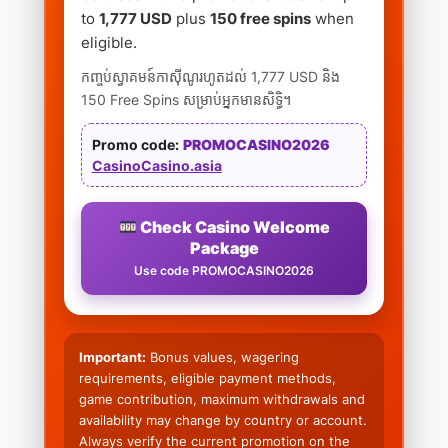
to
1,777 USD
plus
150 free spins
when
eligible.
កញ្ចប់ស្វាគមន៍កាស៊ីណូរហូតដល់ 1,777 USD និង
150 Free Spins សម្រាប់អ្នកមានសិទ្ធិ។
Promo code:
PROMOCASINO2026
CasinoCasino.asia
Check Casino Welcome
Package
Use code PROMOCASINO2026
Important:
Bonus values, wagering
requirements, eligible payment methods,
game contribution, maximum withdrawals and
availability may change by country or account.
Always verify the current promotion on the