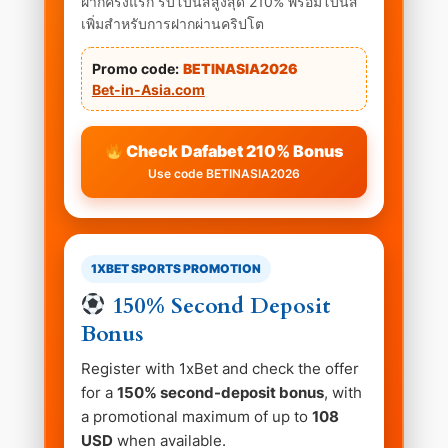
ฝากครั้งแรก รับโบนัสสูงสุด 210% พร้อมโบนัส
เพิ่มสำหรับการฝากผ่านคริปโต
Promo code:
BETINASIA2026
Bet-in-Asia.com
Check Dafabet 210% Bonus
Use code BETINASIA2026
1XBET SPORTS PROMOTION
150% Second Deposit
Bonus
Register with 1xBet and check the offer
for a
150% second-deposit bonus
, with
a promotional maximum of up to
108
USD
when available.