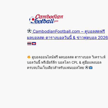
CambodianFootball.com – ดูบอลสดฟรี
ผลบอลสด ตารางบอลวันนี้ & ข่าวฟุตบอล 2026
ดูบอลออนไลน์ฟรี ผลบอลสด ตารางบอล วิเคราะห์
บอลวันนี้ พรีเมียร์ลีก บอลโลก CPL & คู่มือแทงบอล
ครบจบในเว็บเดียวสำหรับแฟนบอลไทย