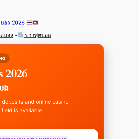
ุตบอล 2026
ด็ดบอล
ข่าวฟุตบอล
INO
s 2026
លេង
o deposits and online casino
ield is available.