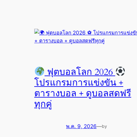
ฟุตบอลโลก 2026
โปรแกรมการแข่งขัน +
ตารางบอล + ดูบอลสดฟรี
ทุกคู่
พ.ค. 9, 2026
—
by