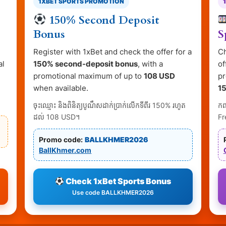
1XBET SPORTS PROMOTION
150% Second Deposit
Bonus
S
Register with 1xBet and check the offer for a
Ch
al
150% second-deposit bonus
, with a
of
promotional maximum of up to
108 USD
pr
when available.
15
ม
ចុះឈ្មោះ និងពិនិត្យបូណឹសដាក់ប្រាក់លើកទីពីរ 150% រហូត
កញ
ដល់ 108 USD។
Fr
Promo code:
BALLKHMER2026
BallKhmer.com
Check 1xBet Sports Bonus
Use code BALLKHMER2026