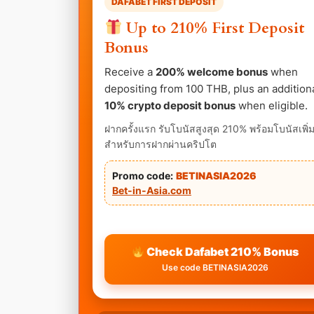
DAFABET FIRST DEPOSIT
Up to 210% First Deposit
Bonus
Receive a
200% welcome bonus
when
depositing from 100 THB, plus an addition
10% crypto deposit bonus
when eligible.
ฝากครั้งแรก รับโบนัสสูงสุด 210% พร้อมโบนัสเพิ่
สำหรับการฝากผ่านคริปโต
Promo code:
BETINASIA2026
Bet-in-Asia.com
Check Dafabet 210% Bonus
Use code BETINASIA2026