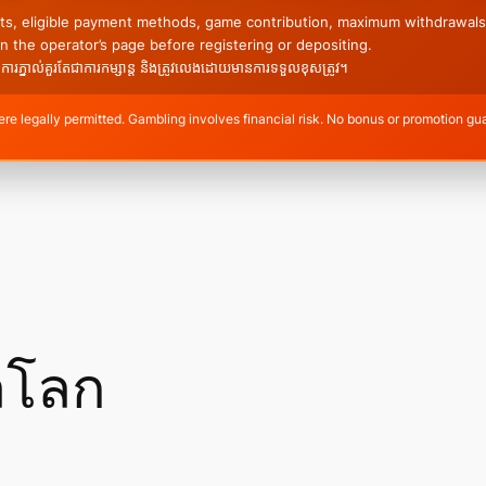
s, eligible payment methods, game contribution, maximum withdrawals a
n the operator’s page before registering or depositing.
់។ ការភ្នាល់គួរតែជាការកម្សាន្ត និងត្រូវលេងដោយមានការទទួលខុសត្រូវ។
re legally permitted. Gambling involves financial risk. No bonus or promotion gu
ลโลก