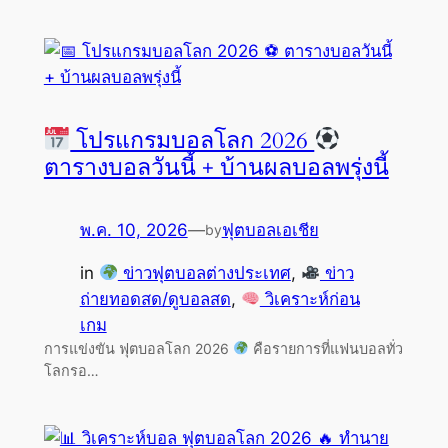
โปรแกรมบอลโลก 2026
ตารางบอลวันนี้ + บ้านผลบอลพรุ่งนี้
พ.ค. 10, 2026
—
ฟุตบอลเอเชีย
by
in
ข่าวฟุตบอลต่างประเทศ
, 
ข่าว
ถ่ายทอดสด/ดูบอลสด
, 
วิเคราะห์ก่อน
เกม
การแข่งขัน ฟุตบอลโลก 2026
คือรายการที่แฟนบอลทั่ว
โลกรอ…