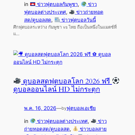
in
ข่าวฟุตบอลกัมพูชา
, 
ข่าว
ฟุตบอลต่างประเทศ
, 
ข่าวถ่ายทอด
สด/ดูบอลสด
, 
ข่าวฟุตบอลวันนี้
ศึกฟุตบอลระหว่าง กัมพูชา vs ไทย ถือเป็นหนึ่งในแมตช์ที่
แ…
ดูบอลสดฟุตบอลโลก 2026 ฟรี
ดูบอลออนไลน์ HD ไม่กระตุก
พ.ค. 16, 2026
—
ฟุตบอลเอเชีย
by
in
ข่าวฟุตบอลต่างประเทศ
, 
ข่าว
ถ่ายทอดสด/ดูบอลสด
, 
ข่าวบอลสาย