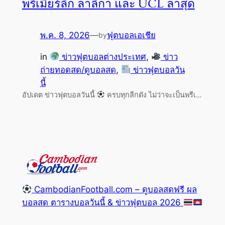
พรีเมียร์ลีก ลาลีกา และ UCL ล่าสุด
พ.ค. 8, 2026
—
ฟุตบอลเอเชีย
by
in
ข่าวฟุตบอลต่างประเทศ
, 
ข่าว
ถ่ายทอดสด/ดูบอลสด
, 
ข่าวฟุตบอลวัน
นี้
อัปเดต ข่าวฟุตบอลวันนี้
ครบทุกลีกดัง ไม่ว่าจะเป็นพรีเ…
CambodianFootball.com – ดูบอลสดฟรี ผล
บอลสด ตารางบอลวันนี้ & ข่าวฟุตบอล 2026