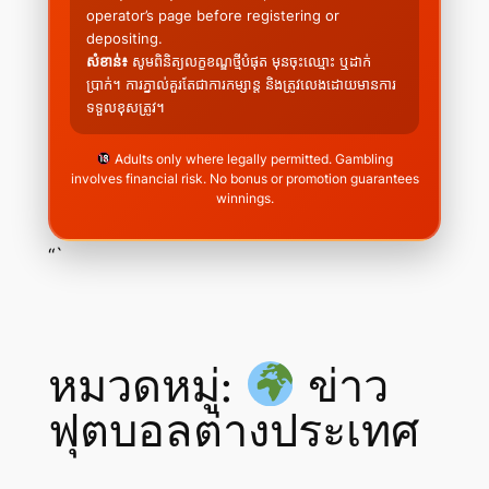
operator’s page before registering or
depositing.
សំខាន់៖
សូមពិនិត្យលក្ខខណ្ឌថ្មីបំផុត មុនចុះឈ្មោះ ឬដាក់
ប្រាក់។ ការភ្នាល់គួរតែជាការកម្សាន្ត និងត្រូវលេងដោយមានការ
ទទួលខុសត្រូវ។
Adults only where legally permitted. Gambling
involves financial risk. No bonus or promotion guarantees
winnings.
“`
หมวดหมู่:
ข่าว
ฟุตบอลต่างประเทศ