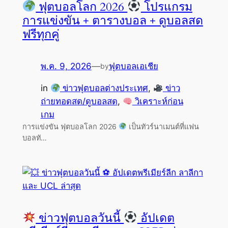
ฟุตบอลโลก 2026
โปรแกรม
การแข่งขัน + ตารางบอล + ดูบอลสด
ฟรีทุกคู่
พ.ค. 9, 2026
—
ฟุตบอลเอเชีย
by
in
ข่าวฟุตบอลต่างประเทศ
, 
ข่าว
ถ่ายทอดสด/ดูบอลสด
, 
วิเคราะห์ก่อน
เกม
การแข่งขัน ฟุตบอลโลก 2026
เป็นทัวร์นาเมนต์ที่แฟน
บอลทั…
ข่าวฟุตบอลวันนี้
อัปเดต