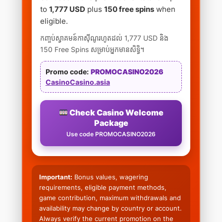
to
1,777 USD
plus
150 free spins
when
eligible.
កញ្ចប់ស្វាគមន៍កាស៊ីណូរហូតដល់ 1,777 USD និង
150 Free Spins សម្រាប់អ្នកមានសិទ្ធិ។
Promo code:
PROMOCASINO2026
CasinoCasino.asia
Check Casino Welcome
Package
Use code PROMOCASINO2026
Important:
Bonus values, wagering
requirements, eligible payment methods,
game contribution, maximum withdrawals and
availability may change by country or account.
Always verify the current promotion on the