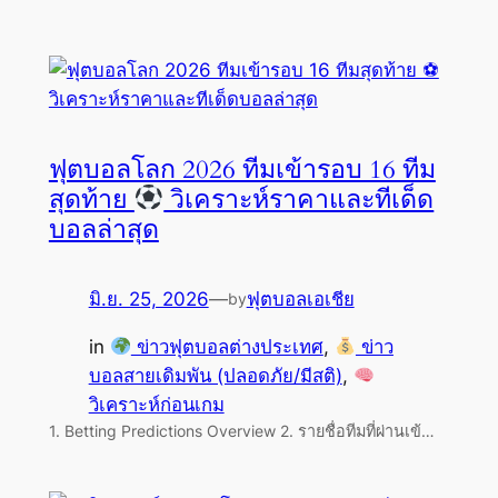
ฟุตบอลโลก 2026 ทีมเข้ารอบ 16 ทีม
สุดท้าย
วิเคราะห์ราคาและทีเด็ด
บอลล่าสุด
มิ.ย. 25, 2026
—
ฟุตบอลเอเชีย
by
in
ข่าวฟุตบอลต่างประเทศ
, 
ข่าว
บอลสายเดิมพัน (ปลอดภัย/มีสติ)
, 
วิเคราะห์ก่อนเกม
1. Betting Predictions Overview 2. รายชื่อทีมที่ผ่านเข้…