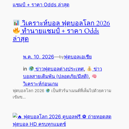
วิเคราะห์บอล ฟุตบอลโลก 2026
ทำนายแชมป์ + ราคา Odds
ล่าสุด
พ.ค. 10, 2026
—
ฟุตบอลเอเชีย
by
in
ข่าวฟุตบอลต่างประเทศ
, 
ข่าว
บอลสายเดิมพัน (ปลอดภัย/มีสติ)
, 
วิเคราะห์ก่อนเกม
ฟุตบอลโลก 2026
เป็นทัวร์นาเมนต์ที่เต็มไปด้วยความ
เข้มข…